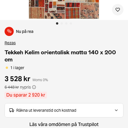
%
Nu på rea
Rezas
Tekkeh Kelim orientalisk matta 140 x 200
cm
1 i lager
3 528 kr
Moms 0%
6 448 kr
nypris
Du sparar 2 920 kr
Räkna ut leveranstid och kostnad
Läs våra omdömen på Trustpilot