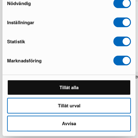
Nödvändig
Inställningar
Statistik
Marknadsföring
Rezas Modern Handmade Mix matta
Pakistan handknotted orie
200 x 220 cm
matta 63 x 186 cm
Tillåt alla
1 i lager · Nyskick
1 i lager · Nyskick
15 924 kr
2 934 kr
19 906 kr
3 672 kr
Du sparar 3 982 kr
Tillåt urval
Avvisa