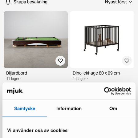
Skapa bevakning
Biljardbord
Dino lekhage 80 x 99 cm
1 i lager ·
1 i lager ·
497 €
174 €
1 106 €
320 €
Du sparar 609 €
Du sparar 146 €
Samtycke
Information
Om
Vi använder oss av cookies