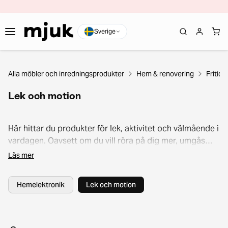
Sverige
Alla möbler och inredningsprodukter
Hem & renovering
Fritid
Lek och motion
Här hittar du produkter för lek, aktivitet och välmående i
vardagen. Oavsett om du vill röra på dig mer, umgås
med familjen eller prova nya aktiviteter så har vi något
Läs mer
för dig. Utforska sortimentet, låt dig inspireras och fyll
dagarna med ny energi!
Hemelektronik
Lek och motion