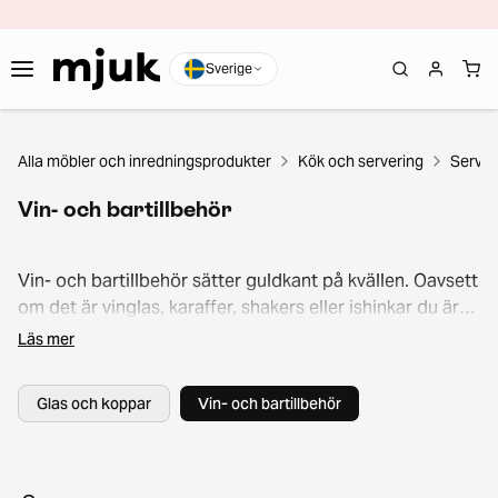
Sverige
Alla möbler och inredningsprodukter
Kök och servering
Server
Vin- och bartillbehör
Vin- och bartillbehör sätter guldkant på kvällen. Oavsett
om det är vinglas, karaffer, shakers eller ishinkar du är
ute efter, har vi allt du behöver för en hemmabar som är
Läs mer
både praktisk och stilfull. Utforska vårt sortiment och
hitta detaljerna som lyfter festen till nästa nivå.
Glas och koppar
Vin- och bartillbehör