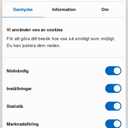
Samtycke
Information
Om
Zwiesel Glas Alloro
Zwiesel Alloro Cabernet
portvinsglas 31 cl, set om 2
rödvinsglas, set om 2
Vi använder oss av cookies
6 i lager ·
4 i lager ·
65 €
99 €
För att göra ditt besök hos oss så smidigt som möjligt.
110 €
179 €
Du kan justera dem nedan.
Samtyckesval
Nödvändig
Inställningar
Muuto Raise karaff
Statistik
4 i lager ·
53 €
80 €
Marknadsföring