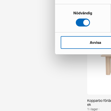
Samtyckesval
Peyra matbord
Nödvändig
1 i lager ·
395 €
673 €
Du sparar 278
Avvisa
Kopparbo förl
ek
1 i lager ·