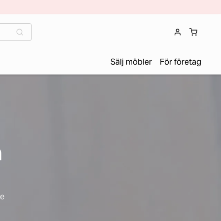
Sälj möbler
För företag
n
de