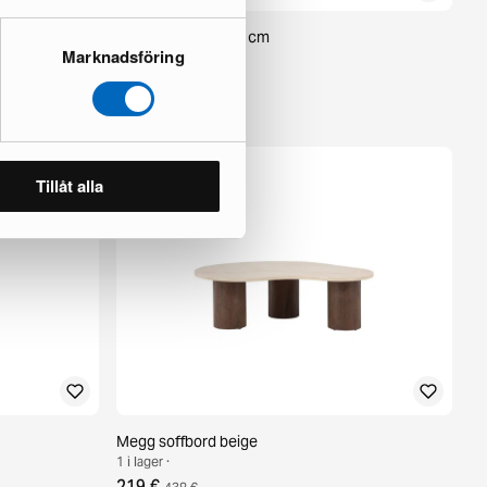
Dano matbord 180 cm
Marknadsföring
1 i lager ·
135 €
269 €
Du sparar 134 €
Tillåt alla
Megg soffbord beige
1 i lager ·
219 €