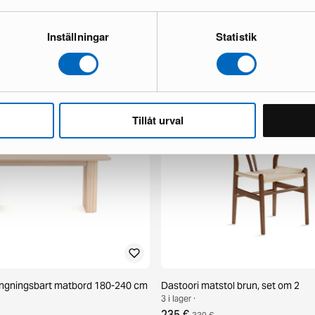
 200 cm valnöt
Reciclar matstol, set om 2 st
Inställningar
Statistik
3 i lager ·
149 €
219 €
 €
Tillåt urval
ängningsbart matbord 180-240 cm
Dastoori matstol brun, set om 2
3 i lager ·
235 €