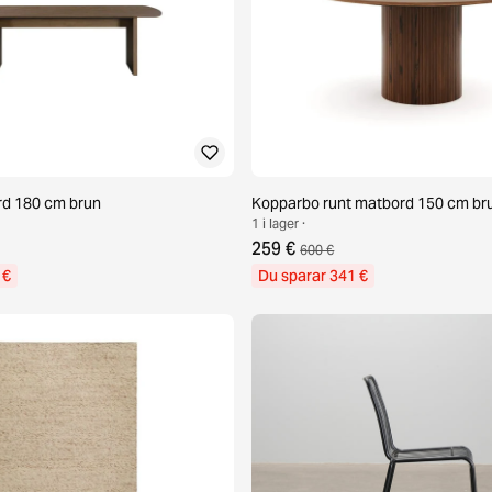
rd 180 cm brun
Kopparbo runt matbord 150 cm br
1 i lager ·
259 €
600 €
 €
Du sparar 341 €