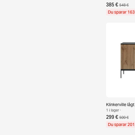
385 €
548 €
Du sparar 163
Klinkerville låg
1 i lager ·
299 €
500 €
Du sparar 201