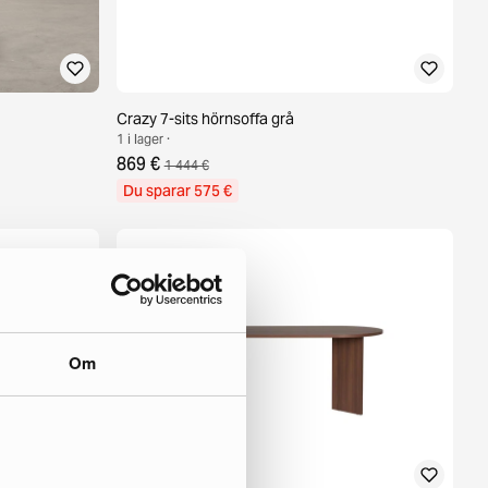
Crazy 7-sits hörnsoffa grå
1 i lager ·
869 €
1 444 €
Du sparar 575 €
Om