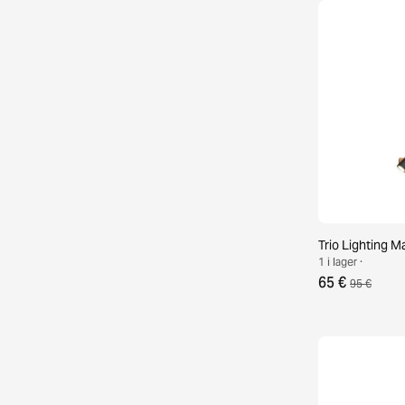
Trio Lighting M
1 i lager ·
65 €
95 €