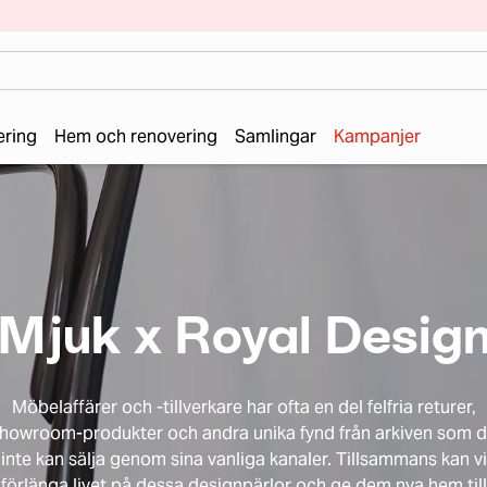
ering
Hem och renovering
Samlingar
Kampanjer
Mjuk x Royal Desig
Möbelaffärer och -tillverkare har ofta en del felfria returer,
howroom-produkter och andra unika fynd från arkiven som 
inte kan sälja genom sina vanliga kanaler. Tillsammans kan vi
förlänga livet på dessa designpärlor och ge dem nya hem till