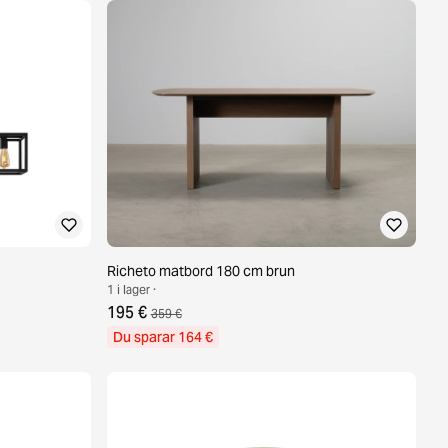
Richeto matbord 180 cm brun
1 i lager ·
195 €
359 €
Du sparar 164 €