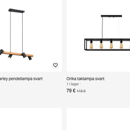
arley pendellampa svart
Orika taklampa svart
1 i lager ·
79 €
115 €