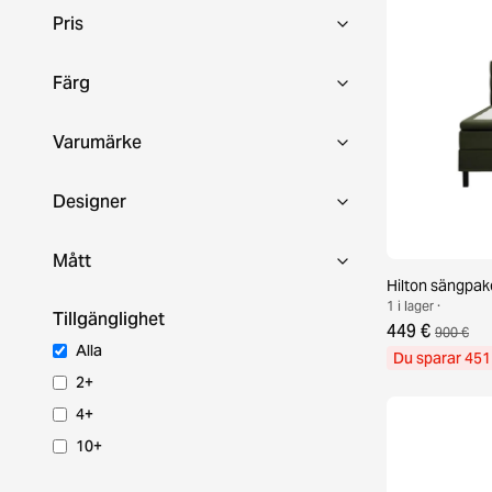
Pris
Färg
Varumärke
Designer
Mått
Hilton sängpak
1 i lager ·
Tillgänglighet
449 €
900 €
Alla
Du sparar 451
2+
4+
10+