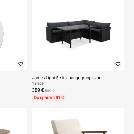
James Light 5-sits loungegrupp svart
1 i lager ·
389 €
650 €
Du sparar 261 €