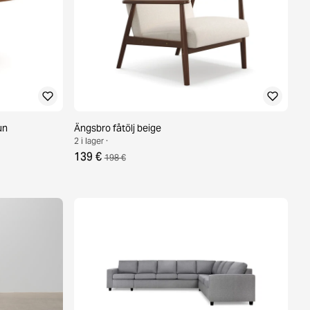
un
Ängsbro fåtölj beige
2 i lager ·
139 €
198 €