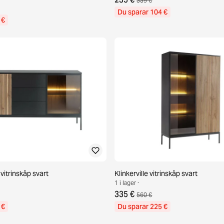
339 €
Du sparar 104 €
 €
t vitrinskåp svart
Klinkerville vitrinskåp svart
1 i lager ·
335 €
560 €
 €
Du sparar 225 €