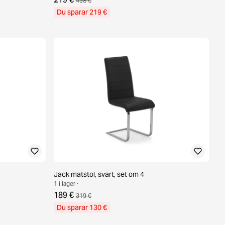
438 €
Du sparar 219 €
Jack matstol, svart, set om 4
1 i lager ·
189 €
319 €
Du sparar 130 €