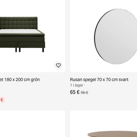
et 180 x 200 cm grön
Rusan spegel 70 x 70 cm svart
1 i lager ·
65 €
95 €
 €