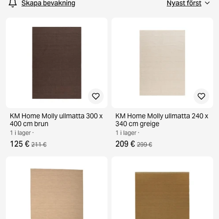
Skapa bevakning
KM Home Molly ullmatta 300 x
KM Home Molly ullmatta 240 x
400 cm brun
340 cm greige
1 i lager ·
1 i lager ·
125 €
209 €
211 €
299 €