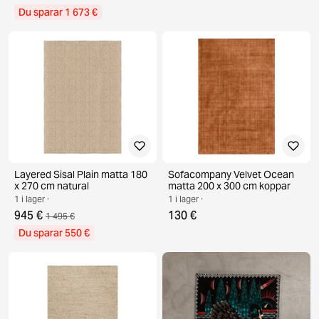
Du sparar 1 673 €
Layered Sisal Plain matta 180
Sofacompany Velvet Ocean
x 270 cm natural
matta 200 x 300 cm koppar
1 i lager ·
1 i lager ·
945 €
130 €
1 495 €
Du sparar 550 €