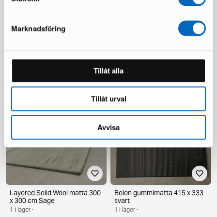
Marknadsföring
Layered Shaggy matta 180 x
Layered Swedish Grace matta
270 cm Bone White
250 x 350 cm benvit
1 i lager ·
1 i lager ·
Tillåt alla
722 €
1 095 €
1 145 €
2 295 €
Du sparar 423 €
Du sparar 1 200 €
Tillåt urval
Avvisa
Layered Solid Wool matta 300
Bolon gummimatta 415 x 333
x 300 cm Sage
svart
1 i lager ·
1 i lager ·