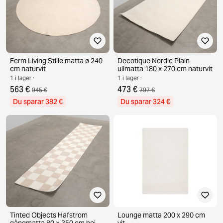
Ferm Living Stille matta ø 240
Decotique Nordic Plain
cm naturvit
ullmatta 180 x 270 cm naturvit
1 i lager ·
1 i lager ·
563 €
473 €
945 €
797 €
Du sparar 382 €
Du sparar 324 €
Tinted Objects Hafstrom
Lounge matta 200 x 290 cm
gångmatta 80 × 350 cm beige
vit