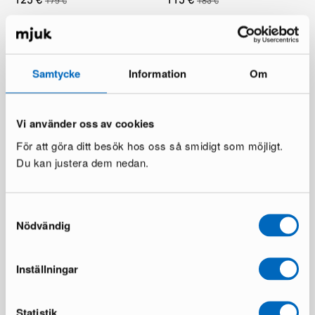
179 €
183 €
Samtycke
Information
Om
Vi använder oss av cookies
För att göra ditt besök hos oss så smidigt som möjligt.
Layered Erik Bratsberg Lozza
Brita Sweden Trapeze
Du kan justera dem nedan.
ullmatta 300 x 400 cm Teal
Bordeaux matta 170 x 300 cm
1 i lager ·
2 i lager ·
1 294 €
374 €
3 735 €
661 €
Samtyckesval
Du sparar 2 441 €
Du sparar 287 €
Nödvändig
Inställningar
Statistik