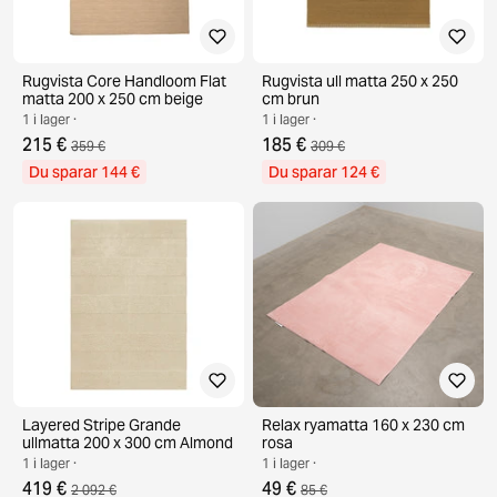
Rugvista Core Handloom Flat
Rugvista ull matta 250 x 250
matta 200 x 250 cm beige
cm brun
1 i lager ·
1 i lager ·
215 €
185 €
359 €
309 €
Du sparar 144 €
Du sparar 124 €
Layered Stripe Grande
Relax ryamatta 160 x 230 cm
ullmatta 200 x 300 cm Almond
rosa
1 i lager ·
1 i lager ·
419 €
49 €
2 092 €
85 €