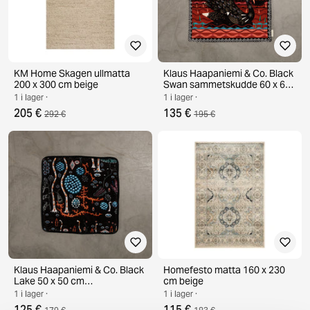
KM Home Skagen ullmatta
Klaus Haapaniemi & Co. Black
200 x 300 cm beige
Swan sammetskudde 60 x 60
cm svart
1 i lager ·
1 i lager ·
205 €
135 €
292 €
195 €
Klaus Haapaniemi & Co. Black
Homefesto matta 160 x 230
Lake 50 x 50 cm
cm beige
sammetskuddfodral
1 i lager ·
1 i lager ·
125 €
115 €