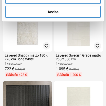
Säästät 2 441 €
Säästät 287 €
Avvisa
Layered Shaggy matto 180 x
Layered Swedish Grace matto
270 cm Bone White
250 x 350 cm
luonnonvalkoinen
1 varastossa ·
1 varastossa ·
722 €
1 095 €
1 145 €
2 295 €
Säästät 423 €
Säästät 1 200 €