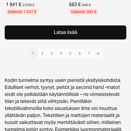
1 941 €
563 €
2 978 €
945 €
Säästät 1 037 €
Säästät 382 €
Lataa lisää
1
2
3
4
5
6
7
Kodin tunnelma syntyy usein pienistä yksityiskohdista.
Edulliset verhot, tyynyt, peitot ja second hand -matot
eivät ole pelkästään käytännöllisiä – ne viimeistelevät
tilan ja tekevät siitä viihtyisän. Pienilläkin
tekstiilivalinnoilla koko sisustuksen ilme voi muuttua
yllättävän paljon. Tekstiilien ja mattojen materiaalit ja
kuosit vaikuttavat myös merkittävästi siihen, millainen
tunnelma kotiin syntyy. Esimerkiksi luonnonmateriaalit,