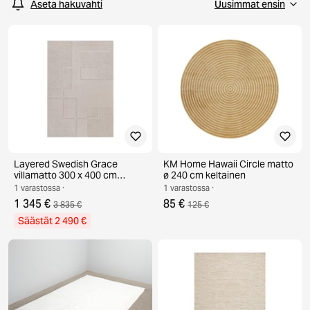
Aseta hakuvahti
Layered Swedish Grace
KM Home Hawaii Circle matto
villamatto 300 x 400 cm
ø 240 cm keltainen
Oatmeal
1 varastossa ·
1 varastossa ·
1 345 €
85 €
3 835 €
125 €
Säästät 2 490 €