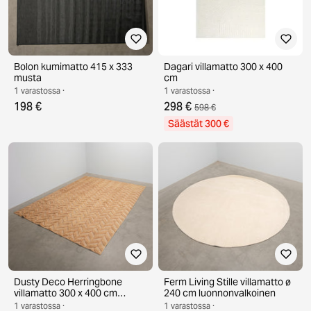
Bolon kumimatto 415 x 333
Dagari villamatto 300 x 400
musta
cm
1 varastossa ·
1 varastossa ·
198 €
298 €
598 €
Säästät 300 €
Dusty Deco Herringbone
Ferm Living Stille villamatto ø
villamatto 300 x 400 cm
240 cm luonnonvalkoinen
ruskea
1 varastossa ·
1 varastossa ·