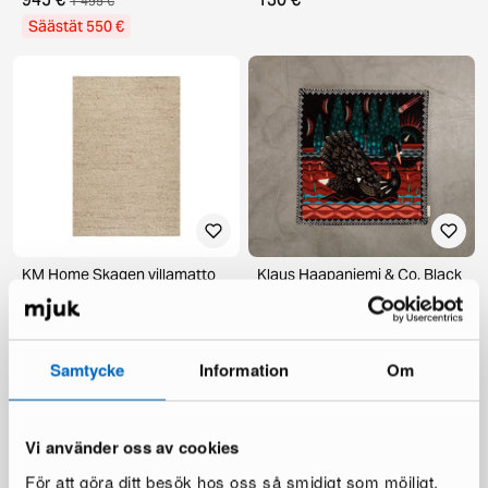
1 495 €
Säästät 550 €
KM Home Skagen villamatto
Klaus Haapaniemi & Co. Black
200 x 300 cm beige
Swan tyynynpäällinen 60 x 60
cm sametti
1 varastossa ·
1 varastossa ·
205 €
135 €
292 €
195 €
Samtycke
Information
Om
Vi använder oss av cookies
För att göra ditt besök hos oss så smidigt som möjligt.