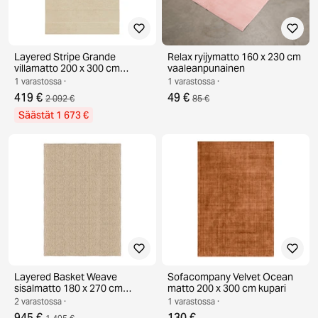
Layered Stripe Grande
Relax ryijymatto 160 x 230 cm
villamatto 200 x 300 cm
vaaleanpunainen
Almond
1 varastossa ·
1 varastossa ·
419 €
49 €
2 092 €
85 €
Säästät 1 673 €
Layered Basket Weave
Sofacompany Velvet Ocean
sisalmatto 180 x 270 cm
matto 200 x 300 cm kupari
natural
2 varastossa ·
1 varastossa ·
945 €
130 €