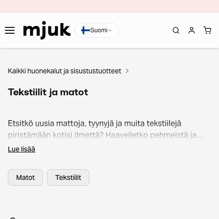
Suomi
Kaikki huonekalut ja sisustustuotteet
Tekstiilit ja matot
Etsitkö uusia mattoja, tyynyjä ja muita tekstiilejä
piristämään kotisi ilmettä? Haaveiletko pehmeistä ja
tyylikkäistä ratkaisuista, jotka tuovat mukavuutta ja
Lue lisää
tunnelmaa eri huoneisiin? Mjukilta löydät laajan
valikoiman kodintekstiilejä eri tiloihin ja tyyleihin. Päivitä
Matot
Tekstiilit
kotisi ilme vastuullisesti ja klikkaa kotiin omat suosikkisi
löytöhintaan!