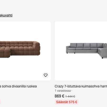
a jo
akuvahti
va sohva divaanilla ruskea
Crazy 7-istuttava kulmasohva ha
1 varastossa ·
869 €
1 444 €
Säästät 575 €