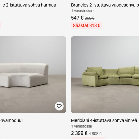
ic 2-istuttava sohva harmaa
Braneles 2-istuttava vuodesohva 
1 varastossa ·
547 €
865 €
Säästät 318 €
ohvamoduuli
Meridiani 4-istuttava sohva vihreä
1 varastossa ·
2 399 €
4 808 €