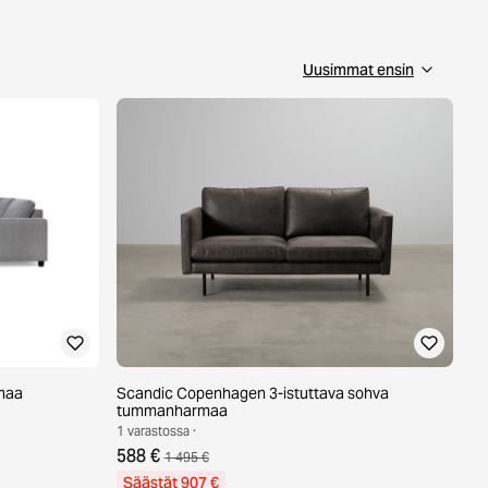
rmaa
Scandic Copenhagen 3-istuttava sohva
tummanharmaa
1 varastossa ·
588 €
1 495 €
Säästät 907 €