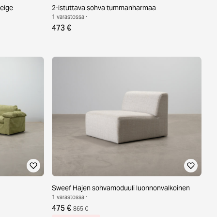
beige
2-istuttava sohva tummanharmaa
1 varastossa ·
473 €
Sweef Hajen sohvamoduuli luonnonvalkoinen
1 varastossa ·
475 €
865 €