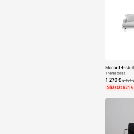
Menard 4-istut
1 varastossa ·
1 270 €
2 191 
Säästät 921 €