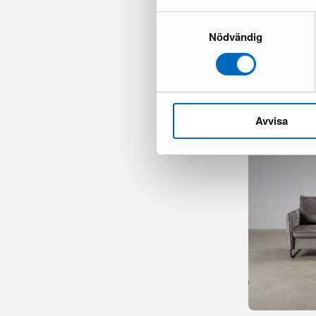
Samtyckesval
Nödvändig
Chesterfield L
1 varastossa ·
473 €
747 €
Säästät 274 €
Avvisa