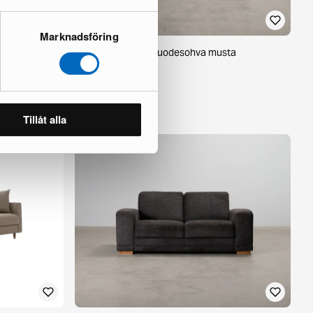
Marknadsföring
aanilla
Senja 3-istuttava vuodesohva musta
1 varastossa ·
398 €
746 €
Säästät 348 €
Tillåt alla