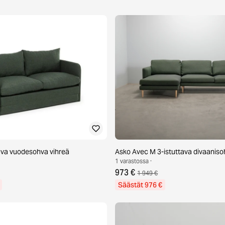
ava vuodesohva vihreä
Asko Avec M 3-istuttava divaaniso
1 varastossa ·
973 €
1 949 €
Säästät 976 €