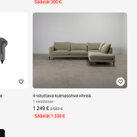
Säästät 390 €
aa
4-istuttava kulmasohva vihreä
1 varastossa ·
1 249 €
2 587 €
Säästät 1 338 €