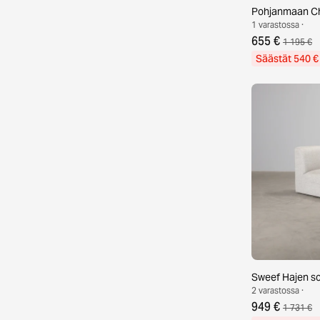
Pohjanmaan Ch
1 varastossa ·
655 €
1 195 €
Säästät 540 €
Sweef Hajen s
2 varastossa ·
949 €
1 731 €