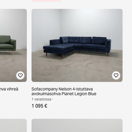
hva vihreä
Sofacompany Nelson 4-istuttava
avokulmasohva Planet Legion Blue
1 varastossa ·
1 095 €