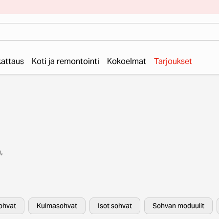
 kattaus
Koti ja remontointi
Kokoelmat
Tarjoukset
,
a
laile
ohvat
Kulmasohvat
Isot sohvat
Sohvan moduulit