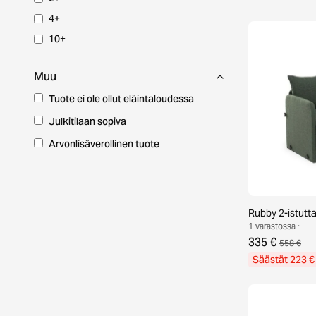
4+
10+
Muu
Tuote ei ole ollut eläintaloudessa
Julkitilaan sopiva
Arvonlisäverollinen tuote
Rubby 2-istutt
1 varastossa ·
335 €
558 €
Säästät 223 €