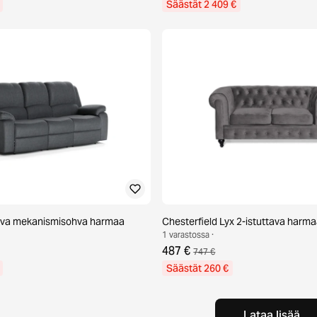
Säästät 2 409 €
tava mekanismisohva harmaa
Chesterfield Lyx 2-istuttava harm
1 varastossa ·
487 €
747 €
Säästät 260 €
Lataa lisää