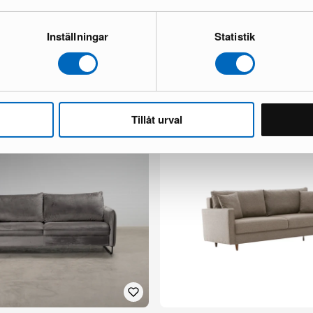
Inställningar
Statistik
yx 2-istuttava harmaa
Alvared 3-istuttava vuodesohva div
sininen
1 varastossa ·
423 €
896 €
Säästät 473 €
Tillåt urval