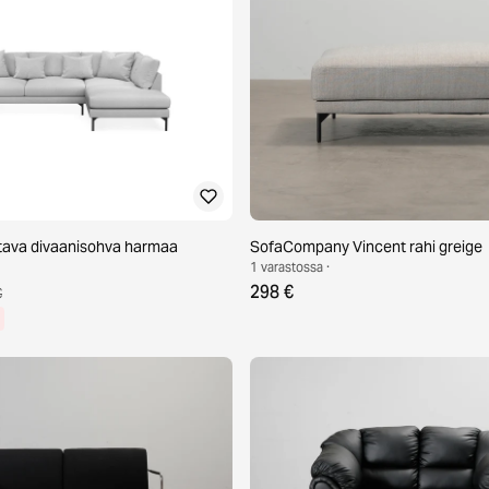
tava divaanisohva harmaa
SofaCompany Vincent rahi greige
1 varastossa ·
298 €
€