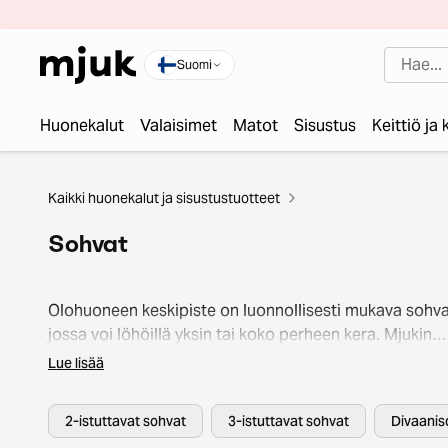
Suomi
Huonekalut
Valaisimet
Matot
Sisustus
Keittiö ja
Kaikki huonekalut ja sisustustuotteet
Sohvat
Olohuoneen keskipiste on luonnollisesti mukava sohva
jossa voi löhöillä yksin tai koko perheen kera. Mjukin
verkkokaupasta löydät niin pienet vuodesohvat ja jok
Lue lisää
tilaan sopivat kulmasohvat, kuin myös muhkeat ja isot
divaanisohvat sekä kauniit ja kestävät nahkasohvat. Se
2-istuttavat sohvat
3-istuttavat sohvat
Divaanis
satojen laatutarkastettujen ja puhdistettujen sohvien