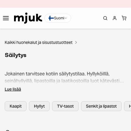
Suomi
Kaikki huonekalut ja sisustustuotteet
Säilytys
Jokainen tarvitsee kotiin säilytystilaa. Hyllyköillä,
seinähyllyillä, lipastoilla ja laatikostoilla luot kätevästi
sekä säilytysratkaisuja että kauniin sisustuksen. Mjukin
Lue lisää
laajasta valikoimasta hyllyjä ja säilytyskalusteita löydät
taatusti jokaiseen tilaan ja tarpeeseen sopivan
Kaapit
Hyllyt
TV-tasot
Senkit ja lipastot
H
säilytysratkaisun. Selaa eri tyylisiä, kokoisia, värisiä ja
muotoisia second hand -säilytyskalusteita ja helpota
kodin ja arjen järjestämistä jo tänään!