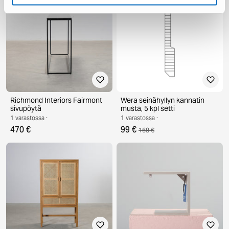
Richmond Interiors Fairmont
Wera seinähyllyn kannatin
sivupöytä
musta, 5 kpl setti
1 varastossa ·
1 varastossa ·
470 €
99 €
168 €