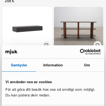
258 €
Takayo seinäkiinnitteinen
Burrow Index konsolipöytä
konsolipöytä musta
pähkinä
1 varastossa ·
4 varastossa ·
Samtycke
Information
Om
158 €
447 €
249 €
Vi använder oss av cookies
För att göra ditt besök hos oss så smidigt som möjligt.
Du kan justera dem nedan.