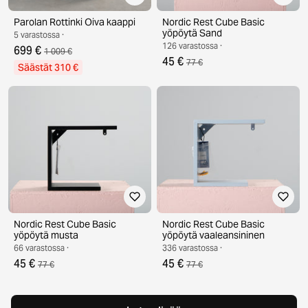
Parolan Rottinki Oiva kaappi
Nordic Rest Cube Basic
yöpöytä Sand
5 varastossa ·
126 varastossa ·
699 €
1 009 €
45 €
77 €
Säästät 310 €
Nordic Rest Cube Basic
Nordic Rest Cube Basic
yöpöytä musta
yöpöytä vaaleansininen
66 varastossa ·
336 varastossa ·
45 €
45 €
77 €
77 €