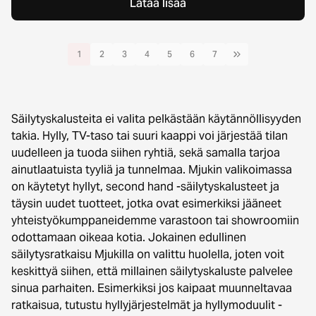
Lataa lisää
1
2
3
4
5
6
7
Säilytyskalusteita ei valita pelkästään käytännöllisyyden
takia. Hylly, TV-taso tai suuri kaappi voi järjestää tilan
uudelleen ja tuoda siihen ryhtiä, sekä samalla tarjoa
ainutlaatuista tyyliä ja tunnelmaa. Mjukin valikoimassa
on käytetyt hyllyt, second hand -säilytyskalusteet ja
täysin uudet tuotteet, jotka ovat esimerkiksi jääneet
yhteistyökumppaneidemme varastoon tai showroomiin
odottamaan oikeaa kotia. Jokainen edullinen
säilytysratkaisu Mjukilla on valittu huolella, joten voit
keskittyä siihen, että millainen säilytyskaluste palvelee
sinua parhaiten. Esimerkiksi jos kaipaat muunneltavaa
ratkaisua, tutustu hyllyjärjestelmät ja hyllymoduulit -