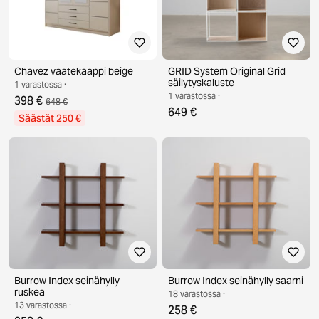
Chavez vaatekaappi beige
GRID System Original Grid
säilytyskaluste
1 varastossa ·
1 varastossa ·
398 €
648 €
649 €
Säästät 250 €
Burrow Index seinähylly
Burrow Index seinähylly saarni
ruskea
18 varastossa ·
13 varastossa ·
258 €