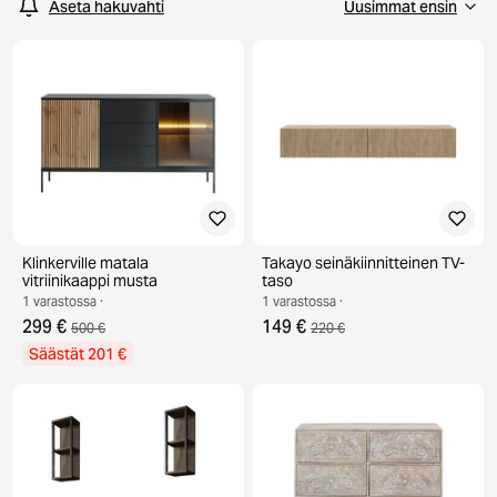
Aseta hakuvahti
Klinkerville matala
Takayo seinäkiinnitteinen TV-
vitriinikaappi musta
taso
1 varastossa ·
1 varastossa ·
299 €
149 €
500 €
220 €
Säästät 201 €