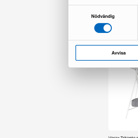
Samtyckesval
Nödvändig
Jarva ulkotuoli, 
2 varastossa ·
129 €
189 €
Avvisa
Varax Tritante