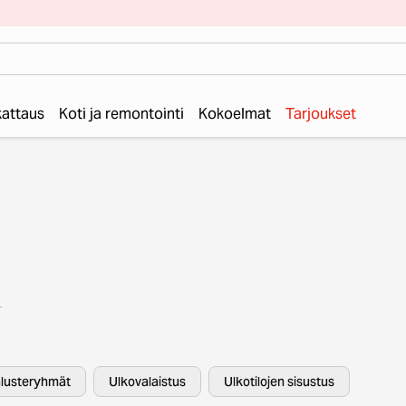
 kattaus
Koti ja remontointi
Kokoelmat
Tarjoukset
e!
ssa
lusteryhmät
Ulkovalaistus
Ulkotilojen sisustus