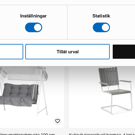
Inställningar
Statistik
2 kpl setti
Tunis terassipöytä 205 cm valkoin
1 varastossa ·
299 €
497 €
Säästät 198 €
Tillåt urval
 riippumattopehmuste 100 cm
Kullavik terassituoli harmaa, 4 kpl s