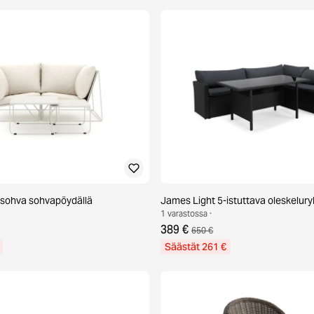
isohva sohvapöydällä
James Light 5-istuttava oleskelu
1 varastossa ·
389 €
650 €
Säästät 261 €