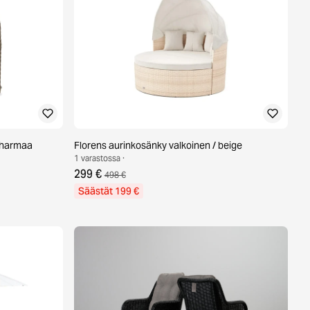
i harmaa
Florens aurinkosänky valkoinen / beige
1 varastossa ·
299 €
498 €
Säästät 199 €