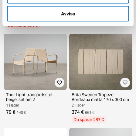
Kullavik trädgårdsstol grå, set
deNoord Marcus caféset
om 4
1 i lager ·
1 i lager ·
597 €
Avvisa
1 713 €
348 €
575 €
Du sparar 1 116 €
Du sparar 227 €
Thor Light trädgårdsstol
Brita Sweden Trapeze
beige, set om 2
Bordeaux matta 170 x 300 cm
1 i lager ·
2 i lager ·
79 €
374 €
140 €
661 €
Du sparar 287 €