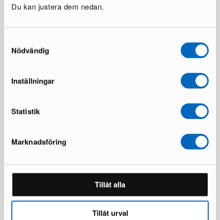
Du kan justera dem nedan.
Samtyckesval
Nödvändig
Inställningar
Cortland Sanna utestol, set
Varax Tritante hängmattdyna
om 6 st
100 cm grå
1 i lager ·
1 i lager ·
135 €
101 €
Statistik
230 €
173 €
Marknadsföring
Tillåt alla
Tillåt urval