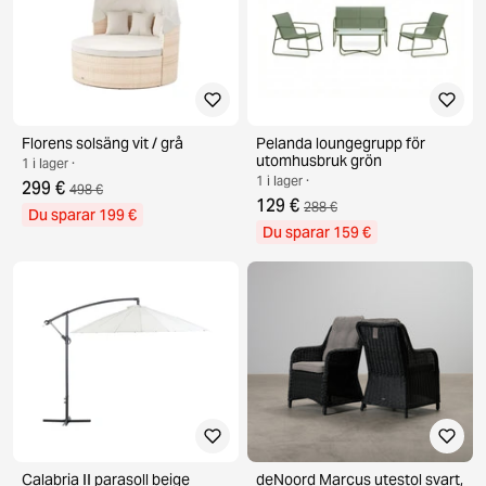
Florens solsäng vit / grå
Pelanda loungegrupp för
utomhusbruk grön
1 i lager ·
1 i lager ·
299 €
498 €
129 €
288 €
Du sparar 199 €
Du sparar 159 €
Calabria II parasoll beige
deNoord Marcus utestol svart,