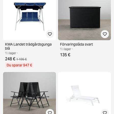
KWA Landet trädgårdsgunga
Förvaringslåda svart
blå
1 i lager ·
1 i lager ·
135 €
248 €
1 195 €
Du sparar 947 €