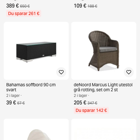
389 €
109 €
650 €
188 €
Du sparar 261 €
Bahamas soffbord 90 cm
deNoord Marcus Light utestol
svart
grå rotting, set om 2 st
2 i lager ·
2 i lager ·
39 €
205 €
67 €
347 €
Du sparar 142 €