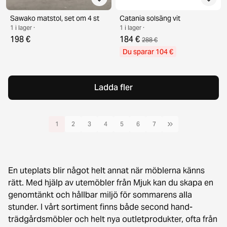
Sawako matstol, set om 4 st
Catania solsäng vit
1 i lager ·
1 i lager ·
198 €
184 €
288 €
Du sparar 104 €
Ladda fler
1
2
3
4
5
6
7
En uteplats blir något helt annat när möblerna känns
rätt. Med hjälp av utemöbler från Mjuk kan du skapa en
genomtänkt och hållbar miljö för sommarens alla
stunder. I vårt sortiment finns både second hand-
trädgårdsmöbler och helt nya outletprodukter, ofta från