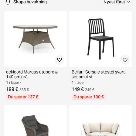
Skapa bevakning
favorit redan idag!
deNoord Marcus utebord ø
Beliani Sersale utestol svart,
140 cm grå
set om 4 st
1 i lager ·
1 i lager ·
199 €
149 €
336 €
249 €
Du sparar 137 €
Du sparar 100 €