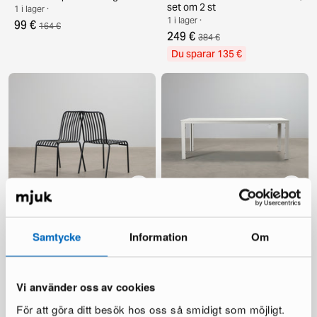
set om 2 st
1 i lager ·
1 i lager ·
99 €
164 €
249 €
384 €
Du sparar 135 €
Jarva utomhusstol, set om 2
Tunis trädgårdsbord 205 cm
st
vit
Samtycke
Information
Om
2 i lager ·
1 i lager ·
129 €
299 €
189 €
497 €
Du sparar 198 €
Vi använder oss av cookies
För att göra ditt besök hos oss så smidigt som möjligt.