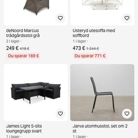
deNoord Marcus
Usteryd utesoffa med
trädgårdsstol grå
soffbord
2 i lager ·
1 i lager ·
249 €
473 €
418 €
1 244 €
Du sparar 169 €
Du sparar 771 €
James Light 5-sits
Jarva utomhusstol, set om 2
loungegrupp svart
st
1 i lager ·
1 i lager ·