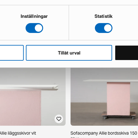
Inställningar
Statistik
 110 cm ek
Sofacompany Allie bordsskiva 200 
25 i lager ·
148 €
 €
Tillåt urval
ie iläggsskivor vit
Sofacompany Allie bordsskiva 150 