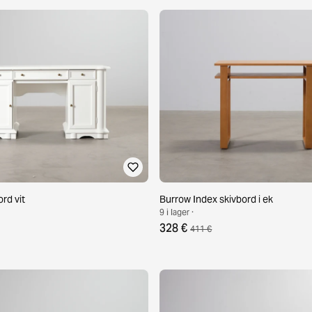
rd vit
Burrow Index skivbord i ek
9 i lager ·
328 €
411 €