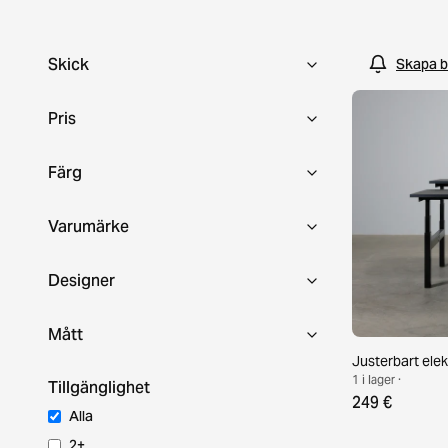
Ikea, Kinnarps, Jysk och många fler.
Skick
Skapa b
Pris
Färg
Varumärke
Designer
Mått
Justerbart elek
1 i lager ·
Tillgänglighet
249 €
Alla
2+