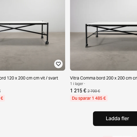
rd 120 x 200 cm cm vit / svart
Vitra Comma bord 200 x 200 cm cm 
1 i lager ·
1 215 €
€
2 700 €
 €
Du sparar 1 485 €
Ladda fler