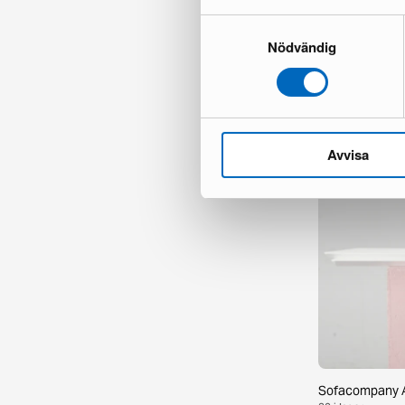
Samtyckesval
Nödvändig
Valsot matbord
1 i lager ·
194 €
349 €
Du sparar 155
Avvisa
Sofacompany All