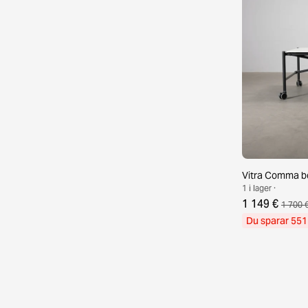
Vitra Comma bo
1 i lager ·
1 149 €
1 700 
Du sparar 551