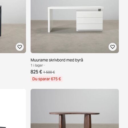
Muurame skrivbord med byrå
1 i lager ·
825 €
1 500 €
Du sparar 675 €