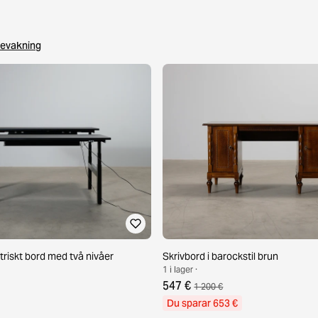
evakning
triskt bord med två nivåer
Skrivbord i barockstil brun
1 i lager ·
547 €
1 200 €
Du sparar 653 €