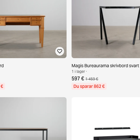
rd
Magis Bureaurama skrivbord svart
1 i lager ·
597 €
1 459 €
 €
Du sparar 862 €