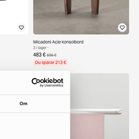
Micadoni Acie konsolbord
3 i lager ·
483 €
696 €
Du sparar 213 €
Om