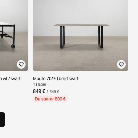
vit / svart
Muuto 70/70 bord svart
1 i lager ·
849 €
1 649 €
Du sparar 800 €