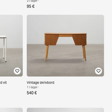
3 i lager ·
95 €
 vit
Vintage skrivbord
1 i lager ·
540 €