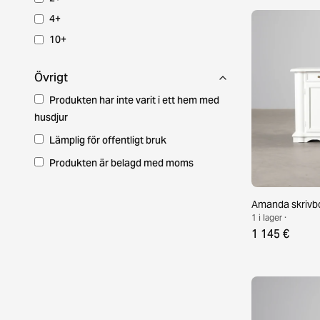
4+
10+
Övrigt
Produkten har inte varit i ett hem med
husdjur
Lämplig för offentligt bruk
Produkten är belagd med moms
Amanda skrivbo
1 i lager ·
1 145 €