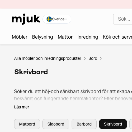
Sverige
Möbler
Belysning
Mattor
Inredning
Kök och serv
Alla möbler och inredningsprodukter
Bord
Skrivbord
Söker du ett höj-och sänkbart skrivbord för att skapa 
bekvämt och fungerande hemmakontor? Eller behöve
kanske ett nytt gamingbord för maximal gamingupple
Läs mer
På mjukhome.com hittar du skrivbord och datorbord 
både barn och vuxna i olika material och former. Scrol
Matbord
Sidobord
Barbord
Skrivbord
bland vårt utbud av snygga second hand-skrivbord fr