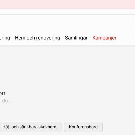
ering
Hem och renovering
Samlingar
Kampanjer
ett
r du
velse?
för
la
Höj- och sänkbara skrivbord
Konferensbord
ån