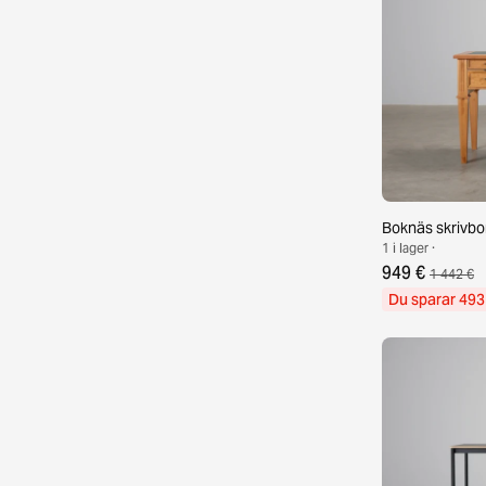
Boknäs skrivbo
1 i lager ·
949 €
1 442 €
Du sparar 493