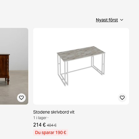
Stodene skrivbord vit
1 i lager ·
214 €
404 €
Du sparar 190 €