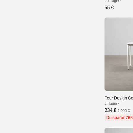
20 i lager ·
55 €
Four Design Co
2 i lager ·
234 €
1 000 €
Du sparar 766