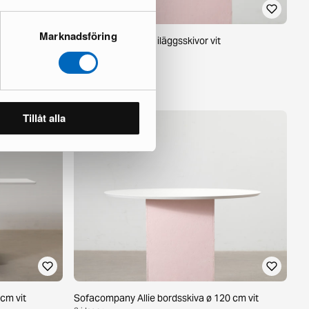
Marknadsföring
cm vit
Sofacompany Allie iläggsskivor vit
29 i lager ·
55 €
Tillåt alla
cm vit
Sofacompany Allie bordsskiva ø 120 cm vit