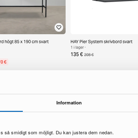
d högt 85 x 190 cm svart
HAY Pier System skrivbord svart
1 i lager ·
135 €
208 €
70 €
Information
oss så smidigt som möjligt. Du kan justera dem nedan.