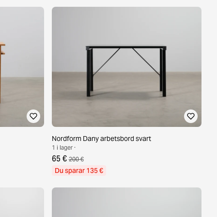
Nordform Dany arbetsbord svart
1 i lager ·
65 €
200 €
Du sparar 135 €