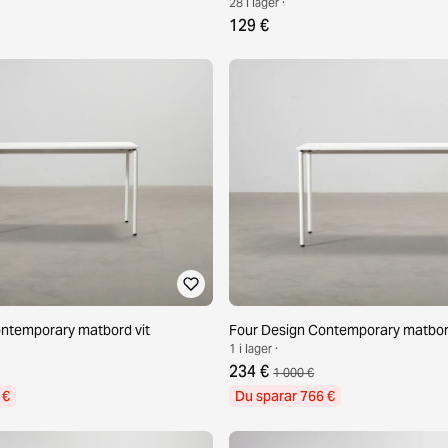
28 i lager ·
129 €
ntemporary matbord vit
Four Design Contemporary matbord
1 i lager ·
234 €
1 000 €
 €
Du sparar 766 €