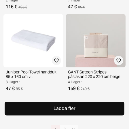
2 i lager ·
7 i lager ·
116 €
47 €
195 €
85 €
Juniper Pool Towel handduk
GANT Sateen Stripes
85 x 160 cm vit
påslakan 220 x 220 cm beige
3 i lager ·
4 i lager ·
47 €
159 €
85 €
240 €
Ladda fler