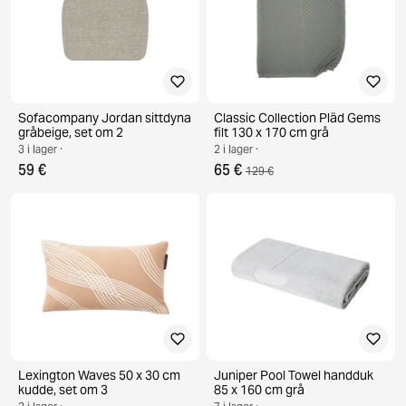
Sofacompany Jordan sittdyna
Classic Collection Pläd Gems
gråbeige, set om 2
filt 130 x 170 cm grå
3 i lager ·
2 i lager ·
59 €
65 €
129 €
Lexington Waves 50 x 30 cm
Juniper Pool Towel handduk
kudde, set om 3
85 x 160 cm grå