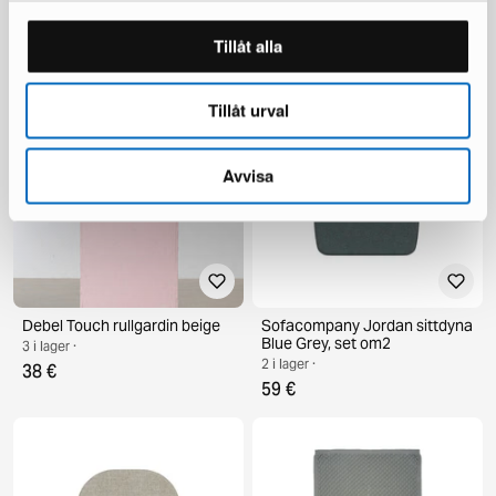
Classic Collection Pläd Gems
Nisse prydnadskudde 45 x 45
filt 130 x 170 cm grå
cm, set om 3
Tillåt alla
1 i lager ·
31 i lager ·
65 €
45 €
129 €
Tillåt urval
Avvisa
Debel Touch rullgardin beige
Sofacompany Jordan sittdyna
Blue Grey, set om2
3 i lager ·
2 i lager ·
38 €
59 €