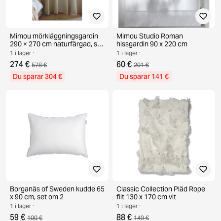
Mimou mörkläggningsgardin
Mimou Studio Roman
290 × 270 cm naturfärgad, set
hissgardin 90 x 220 cm
om 2
1 i lager ·
1 i lager ·
274 €
60 €
578 €
201 €
Du sparar 304 €
Du sparar 141 €
Borganäs of Sweden kudde 65
Classic Collection Pläd Rope
x 90 cm, set om 2
filt 130 x 170 cm vit
1 i lager ·
1 i lager ·
59 €
88 €
100 €
149 €