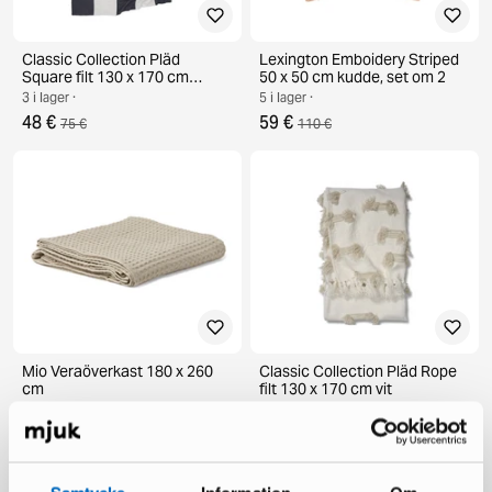
Classic Collection Pläd
Lexington Emboidery Striped
Square filt 130 x 170 cm
50 x 50 cm kudde, set om 2
mörkblå
3 i lager ·
5 i lager ·
48 €
59 €
75 €
110 €
Mio Veraöverkast 180 x 260
Classic Collection Pläd Rope
cm
filt 130 x 170 cm vit
35 i lager ·
4 i lager ·
35 €
88 €
149 €