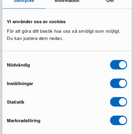
Samtycke
Information
Om
Vi använder oss av cookies
För att göra ditt besök hos oss så smidigt som möjligt.
Du kan justera dem nedan.
Classic Collection Pläd
Classic Collection Pläd Gems
Square filt 130 x 170 cm grå
filt 130 x 170 cm grön
Samtyckesval
2 i lager ·
1 i lager ·
Nödvändig
48 €
65 €
79 €
129 €
Inställningar
Statistik
Marknadsföring