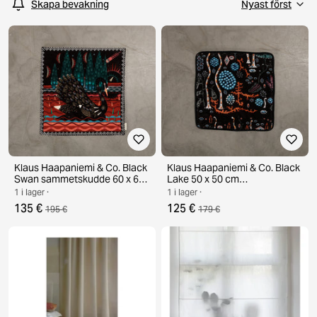
Skapa bevakning
Klaus Haapaniemi & Co. Black
Klaus Haapaniemi & Co. Black
Swan sammetskudde 60 x 60
Lake 50 x 50 cm
cm svart
sammetskuddfodral
1 i lager ·
1 i lager ·
135 €
125 €
195 €
179 €