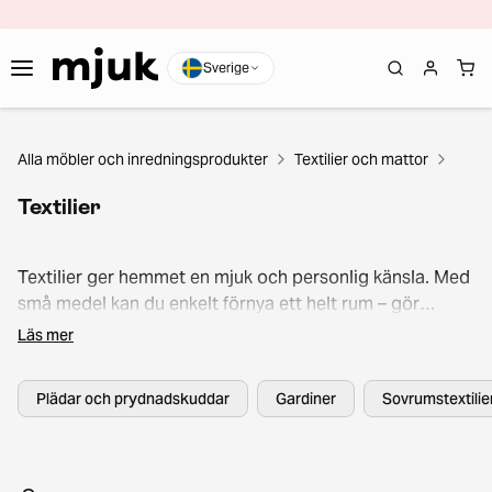
Sverige
Alla möbler och inredningsprodukter
Textilier och mattor
Textilier
Textilier ger hemmet en mjuk och personlig känsla. Med
små medel kan du enkelt förnya ett helt rum – gör
soffan mer inbjudande med prydnadskuddar och filtar,
Läs mer
eller skapa ett harmoniskt sovrum med kvalitativa lakan
och ett stilrent överkast. Glöm inte heller vardagslyxen i
Plädar och prydnadskuddar
Gardiner
Sovrumstextilie
form av mjuka handdukar och badrumsmattor.