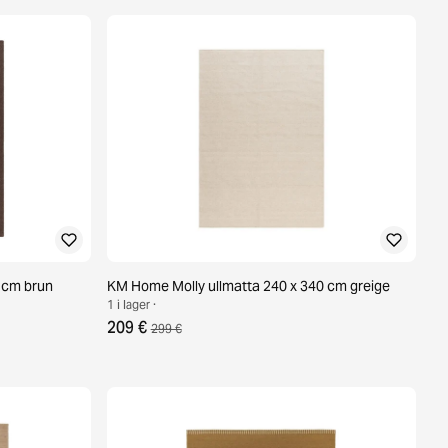
 cm brun
KM Home Molly ullmatta 240 x 340 cm greige
1 i lager ·
209 €
299 €