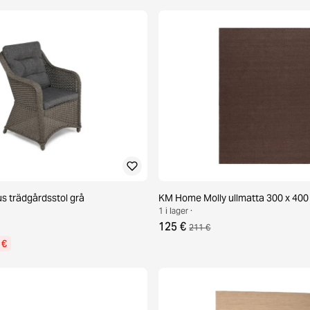
 trädgårdsstol grå
KM Home Molly ullmatta 300 x 400
1 i lager ·
125 €
211 €
 €