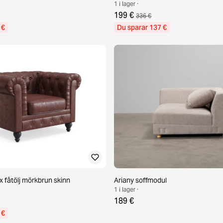
1 i lager ·
199 €
336 €
 €
Du sparar 137 €
x fåtölj mörkbrun skinn
Ariany soffmodul
1 i lager ·
189 €
 €