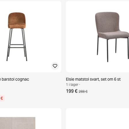
barstol cognac
Elsie matstol svart, set om 6 st
1 i lager ·
199 €
288 €
 €