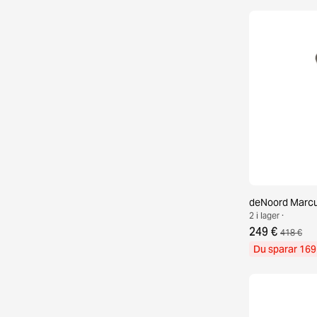
deNoord Marcus
2 i lager ·
249 €
418 €
Du sparar 169