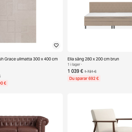
h Grace ullmatta 300 x 400 cm
Ella säng 280 x 200 cm brun
1 i lager ·
1 039 €
1 731 €
€
Du sparar 692 €
90 €