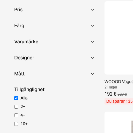
Pris
Färg
Varumärke
Designer
Mått
WOOOD Vogue 
2 i lager ·
Tillgänglighet
192 €
327 €
Alla
Du sparar 135
2+
4+
10+