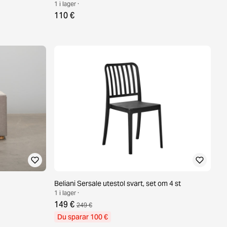
1 i lager ·
110 €
Beliani Sersale utestol svart, set om 4 st
1 i lager ·
149 €
249 €
Du sparar 100 €