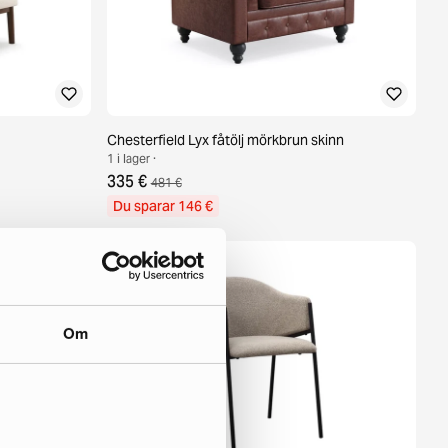
Chesterfield Lyx fåtölj mörkbrun skinn
1 i lager ·
335 €
481 €
Du sparar 146 €
Om