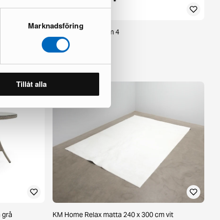
Marknadsföring
0 cm gul
Filip matstol, set om 4
2 i lager ·
149 €
219 €
Tillåt alla
 grå
KM Home Relax matta 240 x 300 cm vit