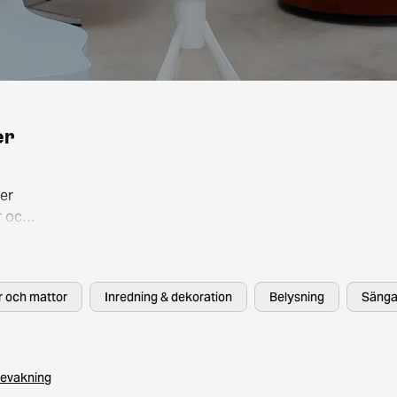
er
er
r och
så att
, HAY
er och mattor
Inredning & dekoration
Belysning
Sänga
evakning