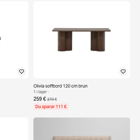
Olivia soffbord 120 cm brun
1 i lager ·
259 €
370 €
Du sparar 111 €