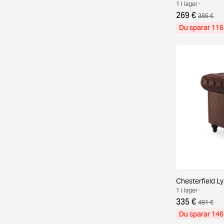
1 i lager ·
269 €
385 €
Du sparar 116
Chesterfield Ly
1 i lager ·
335 €
481 €
Du sparar 146