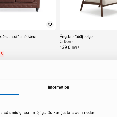
x 2-sits soffa mörkbrun
Ängsbro fåtölj beige
2 i lager ·
139 €
198 €
 €
Information
oss så smidigt som möjligt. Du kan justera dem nedan.