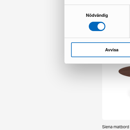
Samtyckesval
Nödvändig
Chesterfield Ly
1 i lager ·
498 €
777 €
Du sparar 279
Avvisa
Siena matbord