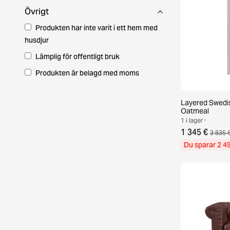
Övrigt
Produkten har inte varit i ett hem med
husdjur
Lämplig för offentligt bruk
Produkten är belagd med moms
Layered Swedis
Oatmeal
1 i lager ·
1 345 €
3 835 
Du sparar 2 4