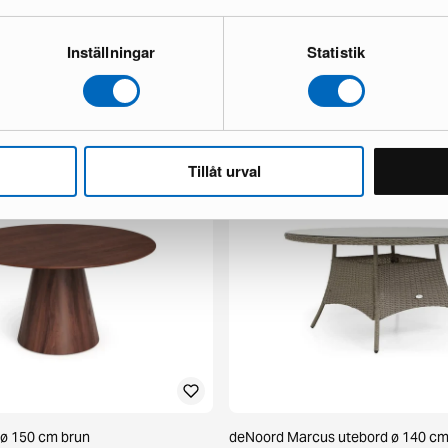
Inställningar
Statistik
x 3-sits soffa mörkbrun
KM Home Hawaii Circle matta ø 24
1 i lager ·
85 €
125 €
 €
Tillåt urval
 ø 150 cm brun
deNoord Marcus utebord ø 140 cm