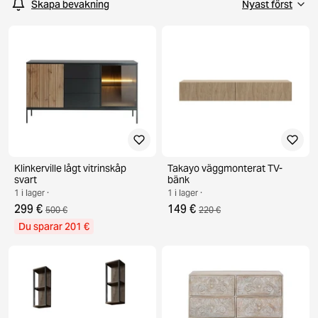
Skapa bevakning
Klinkerville lågt vitrinskåp
Takayo väggmonterat TV-
svart
bänk
1 i lager ·
1 i lager ·
299 €
149 €
500 €
220 €
Du sparar 201 €