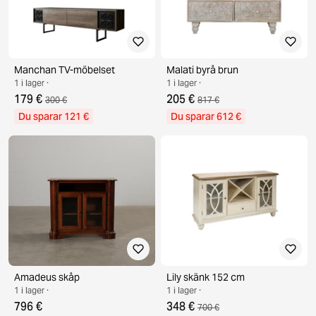
Manchan TV-möbelset
Malati byrå brun
1 i lager ·
1 i lager ·
179 €
205 €
300 €
817 €
Du sparar 121 €
Du sparar 612 €
Amadeus skåp
Lily skänk 152 cm
1 i lager ·
1 i lager ·
796 €
348 €
700 €