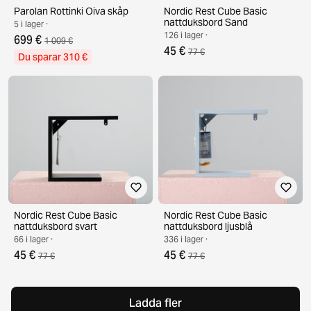
Parolan Rottinki Oiva skåp
Nordic Rest Cube Basic
nattduksbord Sand
5 i lager ·
126 i lager ·
699 €
1 009 €
45 €
77 €
Du sparar 310 €
Nordic Rest Cube Basic
Nordic Rest Cube Basic
nattduksbord svart
nattduksbord ljusblå
66 i lager ·
336 i lager ·
45 €
45 €
77 €
77 €
Ladda fler