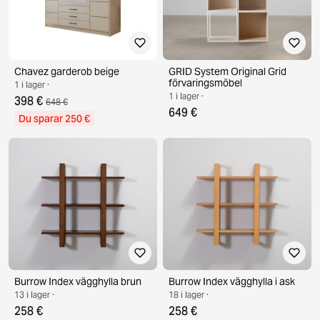
Chavez garderob beige
GRID System Original Grid
förvaringsmöbel
1 i lager ·
1 i lager ·
398 €
648 €
649 €
Du sparar 250 €
Burrow Index vägghylla brun
Burrow Index vägghylla i ask
13 i lager ·
18 i lager ·
258 €
258 €