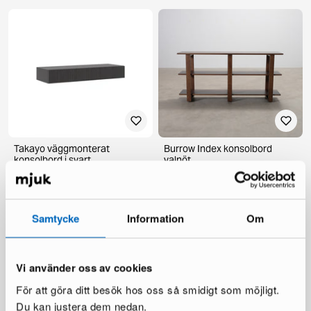
Takayo väggmonterat
Burrow Index konsolbord
konsolbord i svart
valnöt
1 i lager ·
4 i lager ·
158 €
447 €
249 €
Samtycke
Information
Om
Vi använder oss av cookies
För att göra ditt besök hos oss så smidigt som möjligt.
Du kan justera dem nedan.