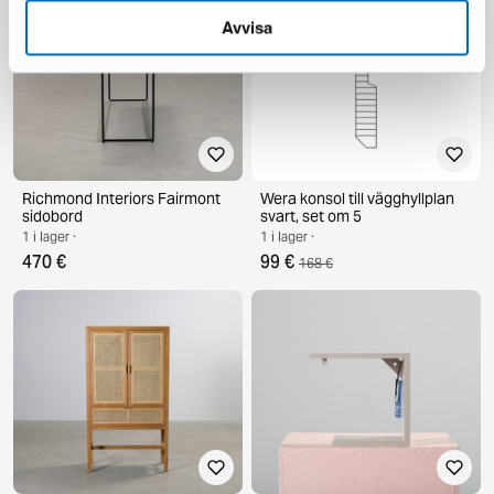
Avvisa
Richmond Interiors Fairmont
Wera konsol till vägghyllplan
sidobord
svart, set om 5
1 i lager ·
1 i lager ·
470 €
99 €
168 €