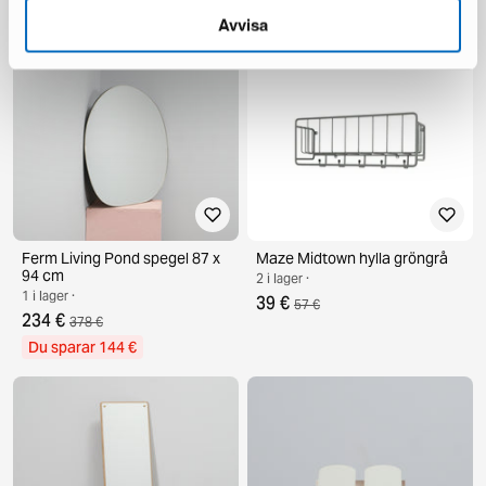
Du sparar 130 €
Avvisa
Ferm Living Pond spegel 87 x
Maze Midtown hylla gröngrå
94 cm
2 i lager ·
1 i lager ·
39 €
57 €
234 €
378 €
Du sparar 144 €