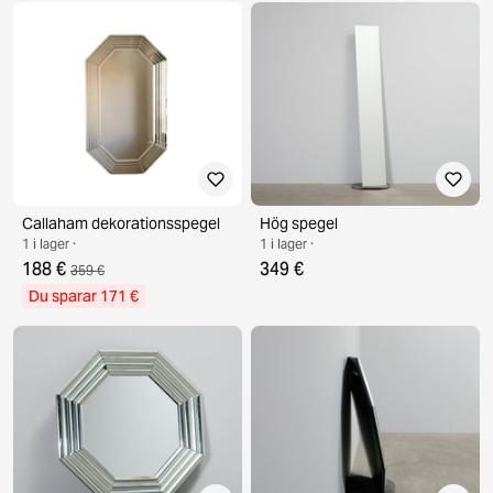
Callaham dekorationsspegel
Hög spegel
1 i lager ·
1 i lager ·
188 €
349 €
359 €
Du sparar 171 €