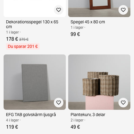
Dekorationsspegel 130 x 65
Spegel 45 x 80 cm
cm
1 i lager ·
1 i lager ·
99 €
178 €
379 €
Du sparar 201 €
EFG TAB golvskärm ljusgrå
Plantekurv, 3 delar
4 i lager ·
2 i lager ·
119 €
49 €