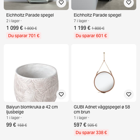
Eichholtz Parade spegel
Eichholtz Parade spegel
2 i lager ·
7 i lager ·
1 099 €
1 199 €
1 800 €
1 800 €
Du sparar 701 €
Du sparar 601 €
Baiyun blomkruka ø 42 cm
GUBI Adnet väggspegel ø 58
ljusbeige
cm brun
1 i lager ·
1 i lager ·
99 €
597 €
158 €
935 €
Du sparar 338 €