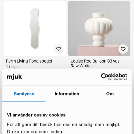
Ferm Living Pond spegel
Louise Roe Balloon 03 vas
Raw White
1 i lager ·
1 i lager ·
298 €
457 €
258 €
403 €
Du sparar 159 €
Du sparar 145 €
Samtycke
Information
Om
Vi använder oss av cookies
För att göra ditt besök hos oss så smidigt som möjligt.
Du kan justera dem nedan.