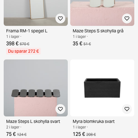
Frama RM-1 spegel L
Maze Steps S skohylla grå
1 i lager ·
1 i lager ·
398 €
35 €
670 €
51 €
Du sparar 272 €
Maze Steps L skohylla svart
Myra blomkruka svart
2 i lager ·
1 i lager ·
75 €
125 €
124 €
208 €