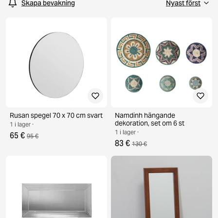
Skapa bevakning
Rusan spegel 70 x 70 cm svart
Namdinh hängande
dekoration, set om 6 st
1 i lager ·
1 i lager ·
65 €
95 €
83 €
130 €