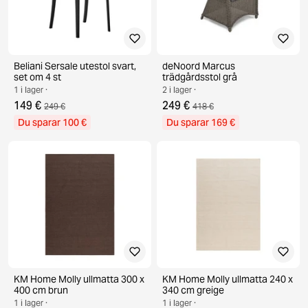
Beliani Sersale utestol svart,
deNoord Marcus
set om 4 st
trädgårdsstol grå
1 i lager ·
2 i lager ·
149 €
249 €
249 €
418 €
Du sparar 100 €
Du sparar 169 €
KM Home Molly ullmatta 300 x
KM Home Molly ullmatta 240 x
400 cm brun
340 cm greige
1 i lager ·
1 i lager ·