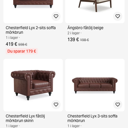
Chesterfield Lyx 2-sits soffa
Ängsbro fåtölj beige
mörkbrun
2 i lager ·
1 i lager ·
139 €
198 €
419 €
598 €
Du sparar 179 €
Chesterfield Lyx fåtölj
Chesterfield Lyx 3-sits soffa
mörkbrun skinn
mörkbrun
1 i lager ·
1 i lager ·