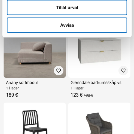
1 i lager ·
1 i lager ·
110 €
335 €
Tillåt urval
481 €
Du sparar 146 €
Avvisa
Ariany soffmodul
Glenndale badrumsskåp vit
1 i lager ·
1 i lager ·
189 €
123 €
192 €