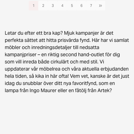
1
2
3
4
5
6
7
Letar du efter ett bra kap? Mjuk kampanjer är det
perfekta sättet att hitta prisvärda fynd. Här har vi samlat
möbler och inredningsdetaljer till nedsatta
kampanjpriser – en riktig second hand-outlet för dig
som vill inreda både cirkulärt och med stil. Vi
uppdaterar vår möbelrea och våra aktuella erbjudanden
hela tiden, så kika in här ofta! Vem vet, kanske är det just
idag du snubblar över ditt nya favoritfynd, som en
lampa från Ingo Maurer eller en fåtölj från Artek?