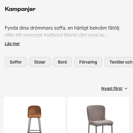
Kampanjer
Fynda dina drömmars soffa, en härligt bekväm fåtölj
eller ett ursnyggt matbord bland vårt urval av
rabatterade second hand-möbler. Scrolla bland härliga
Läs mer
erbjudanden och köp hem din favoritmöbel ännu
förmånligare tack vare våra kampanjpriser!
Soffor
Stolar
Bord
Förvaring
Textilier oc