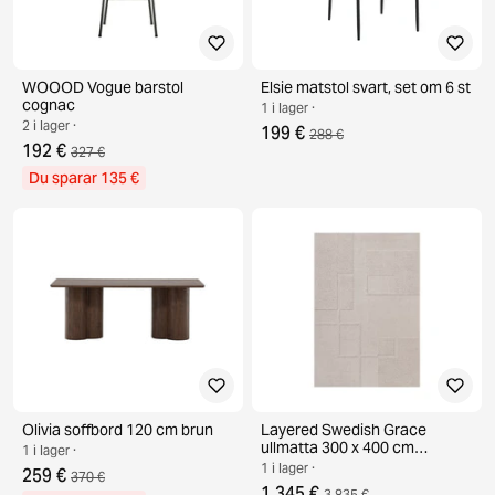
WOOOD Vogue barstol
Elsie matstol svart, set om 6 st
cognac
1 i lager ·
2 i lager ·
199 €
288 €
192 €
327 €
Du sparar 135 €
Olivia soffbord 120 cm brun
Layered Swedish Grace
ullmatta 300 x 400 cm
1 i lager ·
Oatmeal
1 i lager ·
259 €
370 €
1 345 €
3 835 €