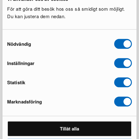
För att göra ditt besök hos oss så smidigt som möjligt.
Du kan justera dem nedan.
Siena matbord ø 150 cm brun
deNoord Marcus utebord ø
Samtyckesval
140 cm grå
1 i lager ·
Nödvändig
1 i lager ·
269 €
385 €
199 €
336 €
Du sparar 116 €
Du sparar 137 €
Inställningar
Statistik
Marknadsföring
Tillåt alla
KM Home Relax matta 240 x
Chesterfield Lyx fåtölj
300 cm vit
mörkbrun skinn