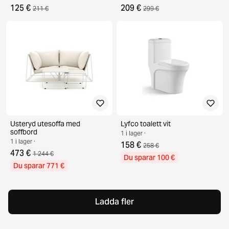
125 €
209 €
211 €
299 €
Usteryd utesoffa med
Lyfco toalett vit
soffbord
1 i lager ·
1 i lager ·
158 €
258 €
473 €
1 244 €
Du sparar 100 €
Du sparar 771 €
Ladda fler