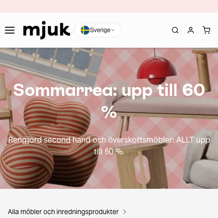
Sverige
Sommarrea: upp till 60
%
Rengjord second hand och överskottsmöbler: ALLT upp
till 60 %.
Alla möbler och inredningsprodukter