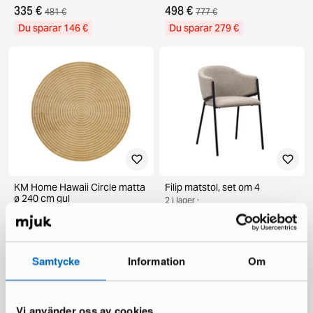
335 €
498 €
481 €
777 €
Du sparar 146 €
Du sparar 279 €
KM Home Hawaii Circle matta
Filip matstol, set om 4
ø 240 cm gul
2 i lager ·
1 i lager ·
149 €
219 €
85 €
125 €
Samtycke
Information
Om
Vi använder oss av cookies