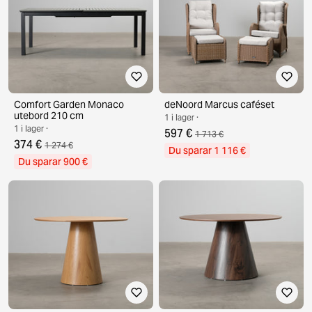
Comfort Garden Monaco
deNoord Marcus caféset
utebord 210 cm
1 i lager ·
1 i lager ·
597 €
1 713 €
374 €
1 274 €
Du sparar 1 116 €
Du sparar 900 €