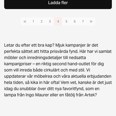
Ladda fler
1
2
3
4
5
6
7
Letar du efter ett bra kap? Mjuk kampanjer är det
perfekta sättet att hitta prisvärda fynd. Här har vi samlat
möbler och inredningsdetaljer till nedsatta
kampanjpriser – en riktig second hand-outlet för dig
som vill inreda både cirkulärt och med stil. Vi
uppdaterar vår möbelrea och våra aktuella erbjudanden
hela tiden, så kika in här ofta! Vem vet, kanske är det just
idag du snubblar över ditt nya favoritfynd, som en
lampa från Ingo Maurer eller en fåtölj från Artek?