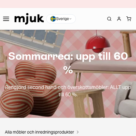
Sverige
Sommarrea: upp till 60
%
Rengjord second hand och överskottsmöbler: ALLT upp
till 60 %.
Alla möbler och inredningsprodukter