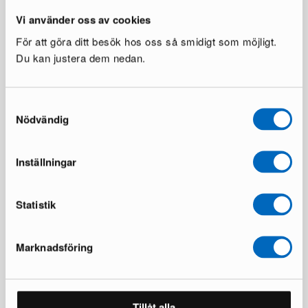
Vi använder oss av cookies
För att göra ditt besök hos oss så smidigt som möjligt.
Du kan justera dem nedan.
Sofacompany Nelson 4-sits
Knoll Laccio sidobord vit
Samtyckesval
hörnsoffa med öppet avslut
25 i lager ·
Nödvändig
Planet Legion Blue
1 i lager ·
547 €
878 €
1 095 €
Du sparar 331 €
Inställningar
Statistik
Marknadsföring
Knoll Laccio sidobord svart
Knoll Laccio soffbord svart
Tillåt alla