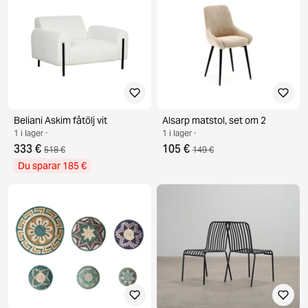
Beliani Askim fåtölj vit
Alsarp matstol, set om 2
1 i lager ·
1 i lager ·
333 €
105 €
518 €
149 €
Du sparar 185 €