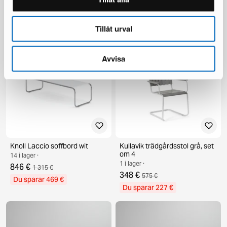
57 i lager ·
15 i lager ·
547 €
846 €
878 €
1 315 €
Tillåt urval
Du sparar 331 €
Du sparar 469 €
Avvisa
Knoll Laccio soffbord wit
Kullavik trädgårdsstol grå, set
om 4
14 i lager ·
1 i lager ·
846 €
1 315 €
348 €
575 €
Du sparar 469 €
Du sparar 227 €