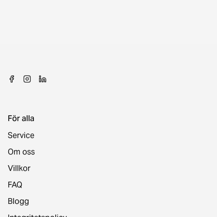
För alla
Service
Om oss
Villkor
FAQ
Blogg