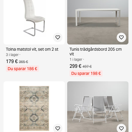
Tolna matstol vit, set om 2 st
Tunis trädgårdsbord 205 cm
vit
3 i lager ·
1 i lager ·
179 €
365 €
299 €
497 €
Du sparar 186 €
Du sparar 198 €