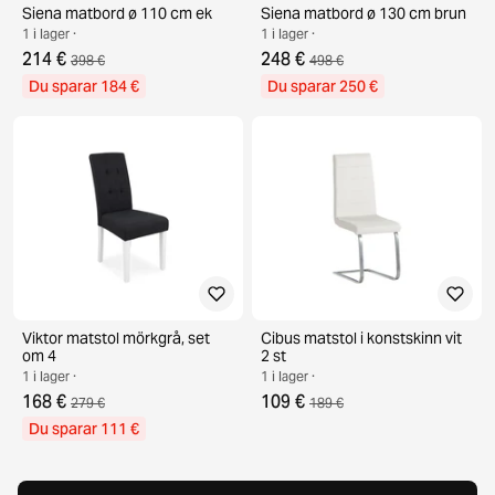
Siena matbord ø 110 cm ek
Siena matbord ø 130 cm brun
1 i lager ·
1 i lager ·
214 €
248 €
398 €
498 €
Du sparar 184 €
Du sparar 250 €
Viktor matstol mörkgrå, set
Cibus matstol i konstskinn vit
om 4
2 st
1 i lager ·
1 i lager ·
168 €
109 €
279 €
189 €
Du sparar 111 €