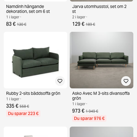
Namdinh hängande
Jarva utomhusstol, set om 2
dekoration, set om 6 st
st
1 i lager ·
2 i lager ·
83 €
129 €
130 €
189 €
Rubby 2-sits bäddsoffa grön
Asko Avec M 3-sits divansoffa
grön
1 i lager ·
1 i lager ·
335 €
558 €
973 €
1 949 €
Du sparar 223 €
Du sparar 976 €