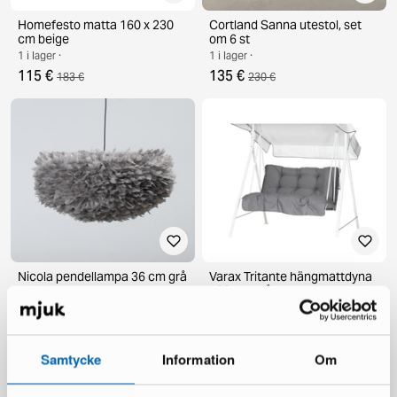
Homefesto matta 160 x 230
Cortland Sanna utestol, set
cm beige
om 6 st
1 i lager ·
1 i lager ·
115 €
135 €
183 €
230 €
Nicola pendellampa 36 cm grå
Varax Tritante hängmattdyna
100 cm grå
1 i lager ·
1 i lager ·
95 €
149 €
101 €
173 €
Samtycke
Information
Om