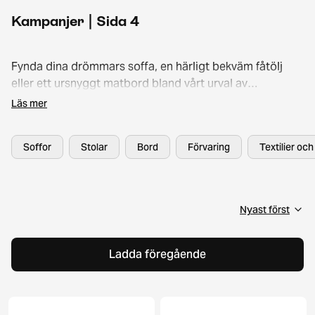
Kampanjer | Sida 4
Fynda dina drömmars soffa, en härligt bekväm fåtölj
eller ett ursnyggt matbord bland vårt urval av
rabatterade second hand-möbler. Scrolla bland härliga
Läs mer
erbjudanden och köp hem din favoritmöbel ännu
förmånligare tack vare våra kampanjpriser!
Soffor
Stolar
Bord
Förvaring
Textilier oc
Ladda föregående