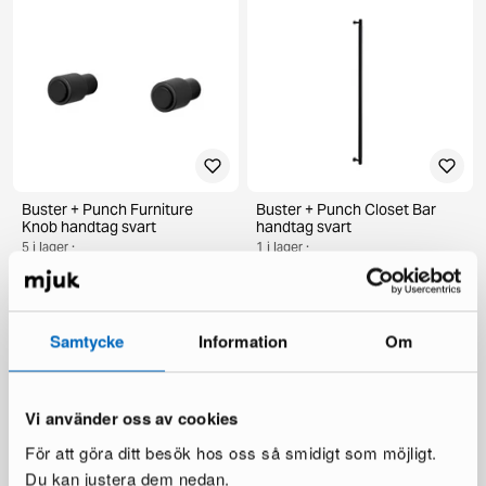
Buster + Punch Furniture
Buster + Punch Closet Bar
Knob handtag svart
handtag svart
5 i lager ·
1 i lager ·
35 €
149 €
60 €
259 €
Du sparar 110 €
Samtycke
Information
Om
Vi använder oss av cookies
För att göra ditt besök hos oss så smidigt som möjligt.
Du kan justera dem nedan.