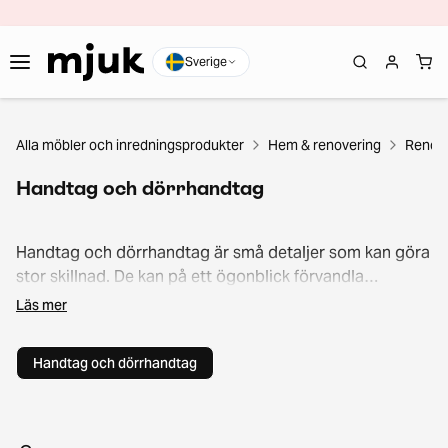
Sverige
Alla möbler och inredningsprodukter
Hem & renovering
Renov
Handtag och dörrhandtag
Handtag och dörrhandtag är små detaljer som kan göra
stor skillnad. De kan på ett ögonblick förvandla
utseendet på ett skåp, en byrå eller en dörr. I vårt
Läs mer
sortiment hittar du allt från moderna och minimalistiska
handtag till klassiska modeller. Utforska vårt urval och
Handtag och dörrhandtag
ge köket, badrummet eller hallen ett enkelt lyft.