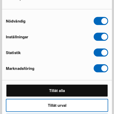
Buster + Punch T-Bar handtag
Frost Denmark Kube 1054
Samtyckesval
dörrhandtag stål
4 i lager ·
Nödvändig
1 i lager ·
39 €
65 €
47 €
109 €
Inställningar
Statistik
Marknadsföring
Frost Denmark Kube 1004
Frost Denmark Kube 1005
Tillåt alla
dörrhandtag stål
dörrhandtag stål
1 i lager ·
1 i lager ·
47 €
47 €
Tillåt urval