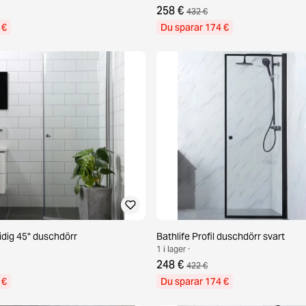
258 €
432 €
 €
Du sparar 174 €
idig 45° duschdörr
Bathlife Profil duschdörr svart
1 i lager ·
248 €
422 €
 €
Du sparar 174 €