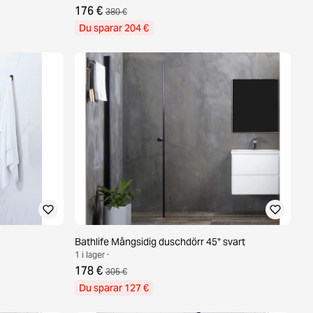
176 €
380 €
Du sparar 204 €
Bathlife Mångsidig duschdörr 45° svart
1 i lager ·
178 €
305 €
Du sparar 127 €