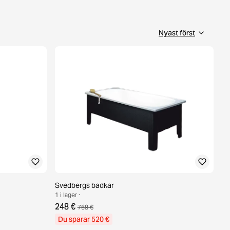
Svedbergs badkar
1 i lager ·
248 €
768 €
Du sparar 520 €