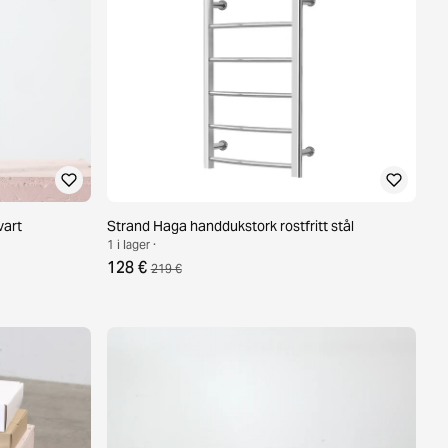
vart
Strand Haga handdukstork rostfritt stål
1 i lager ·
128 €
219 €