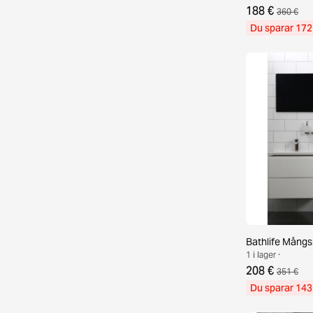
188 €
360 €
Du sparar 172
Bathlife Mångs
1 i lager ·
208 €
351 €
Du sparar 143