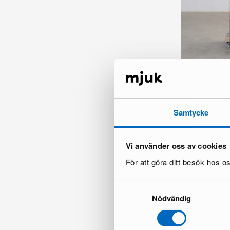
Handdukstork
1 i lager ·
75 €
Samtycke
Vi använder oss av cookies
För att göra ditt besök hos 
Samtyckesval
Nödvändig