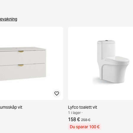
evakning
umsskåp vit
Lyfco toalett vit
1 i lager ·
158 €
258 €
Du sparar 100 €