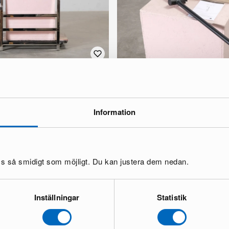
Lyfco dusch för badrum svart
1 i lager ·
148 €
Information
oss så smidigt som möjligt. Du kan justera dem nedan.
Inställningar
Statistik