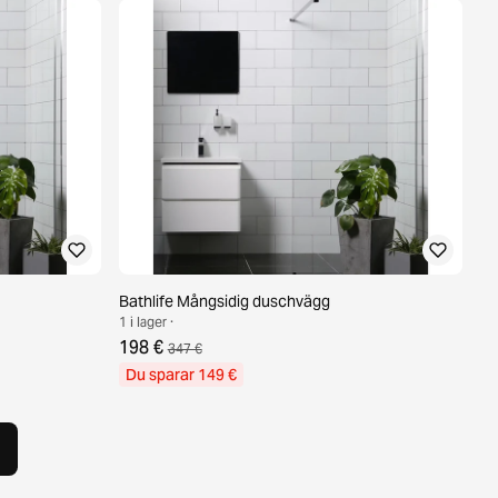
Bathlife Mångsidig duschvägg
1 i lager ·
198 €
347 €
Du sparar 149 €