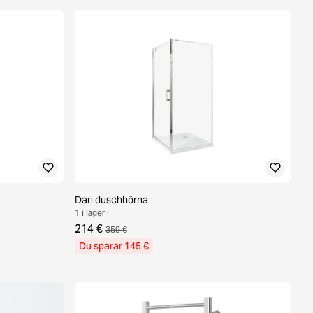
Dari duschhörna
1 i lager ·
214 €
359 €
Du sparar 145 €