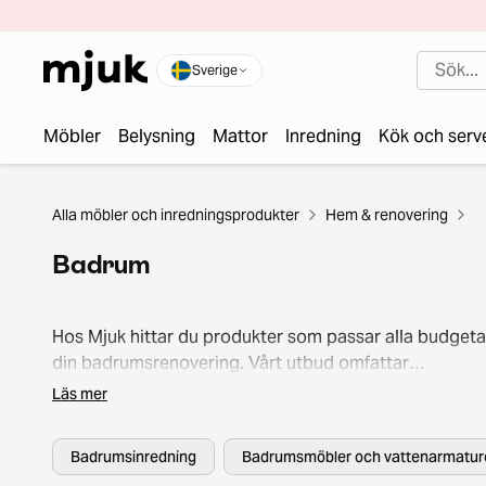
Sverige
Möbler
Belysning
Mattor
Inredning
Kök och serv
Alla möbler och inredningsprodukter
Hem & renovering
Badrum
Hos Mjuk hittar du produkter som passar alla budgeta
din badrumsrenovering. Vårt utbud omfattar
badrumstillbehör allt från handdukshängare till spegl
Läs mer
tvålställ. Skapa ditt drömbadrum med genomtänkta
detaljer.
Badrumsinredning
Badrumsmöbler och vattenarmatur