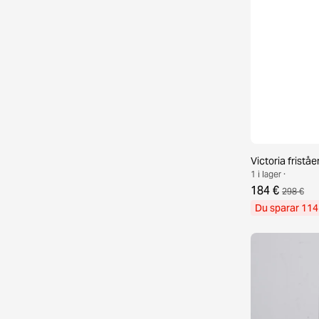
Victoria frist
1 i lager ·
184 €
298 €
Du sparar 114