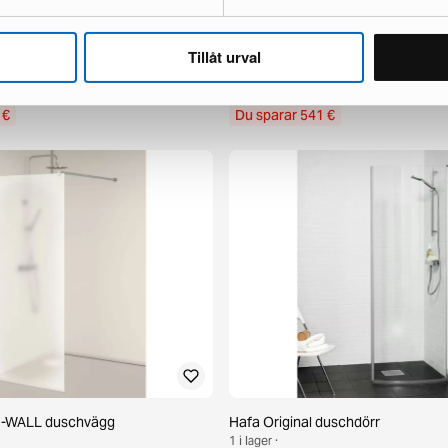
Kusten duschvägg
Alterna Luxor duschhörn
Tillåt urval
1 i lager ·
764 €
1 305 €
 €
Du sparar 541 €
 I-WALL duschvägg
Hafa Original duschdörr
1 i lager ·