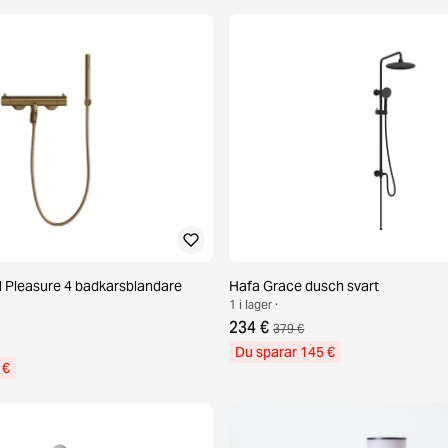
 Pleasure 4 badkarsblandare
Hafa Grace dusch svart
1 i lager ·
234 €
379 €
Du sparar 145 €
 €