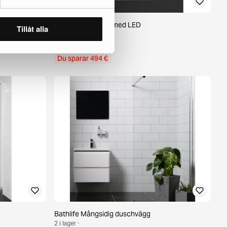
Hafa Edge spegel med LED
Tillåt alla
1 i lager ·
494 €
988 €
Du sparar 494 €
Bathlife Mångsidig duschvägg
2 i lager ·