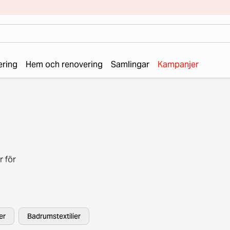
ering
Hem och renovering
Samlingar
Kampanjer
r för
ar och
er
Badrumstextilier