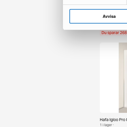
Swebad Höga 
Avvisa
1 i lager ·
382 €
650 €
Du sparar 268
Hafa Igloo Pro
1 i lager ·