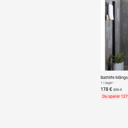
Bathlife Mångs
1 i lager ·
178 €
305 €
Du sparar 127