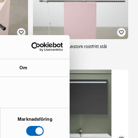
Hafa Grace handdukstork rostfritt stål
1 i lager ·
79 €
171 €
Om
Marknadsföring