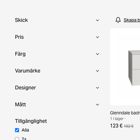
Skick
Skapa b
Pris
Färg
Varumärke
Designer
Mått
Glenndale badr
1 i lager ·
Tillgänglighet
123 €
192 €
Alla
2+