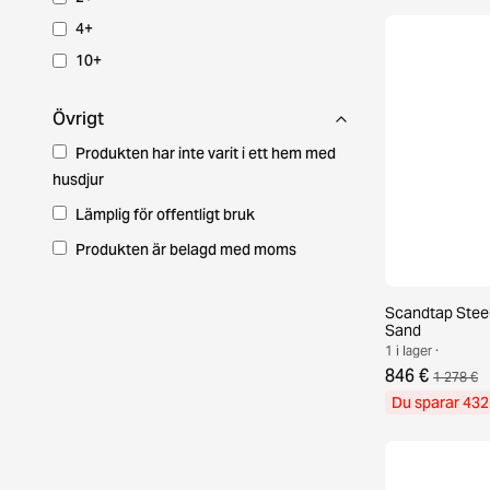
4+
10+
Övrigt
Produkten har inte varit i ett hem med
husdjur
Lämplig för offentligt bruk
Produkten är belagd med moms
Scandtap Steel
Sand
1 i lager ·
846 €
1 278 €
Du sparar 432