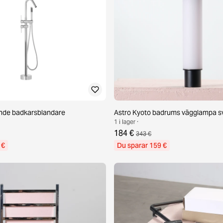
ående badkarsblandare
Astro Kyoto badrums vägglampa s
1 i lager ·
184 €
343 €
 €
Du sparar 159 €