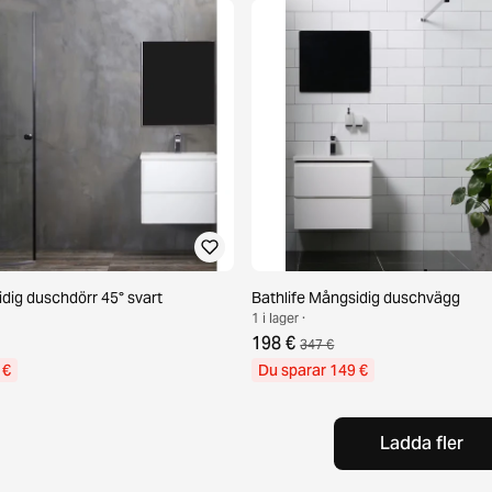
idig duschdörr 45° svart
Bathlife Mångsidig duschvägg
1 i lager ·
198 €
347 €
 €
Du sparar 149 €
Ladda fler