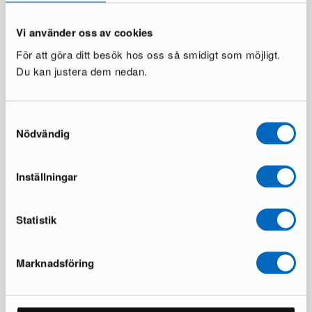
Vi använder oss av cookies
För att göra ditt besök hos oss så smidigt som möjligt.
Du kan justera dem nedan.
Jarico matbord 120 cm trä
Skrivbord i barockstil brun
1 i lager ·
1 i lager ·
206 €
547 €
320 €
1 200 €
Du sparar 114 €
Du sparar 653 €
Samtyckesval
Nödvändig
Inställningar
Statistik
Marknadsföring
Lyon matbord ø 150 cm
Rambabu soffbord 90 cm vit
1 i lager ·
1 i lager ·
419 €
219 €
697 €
558 €