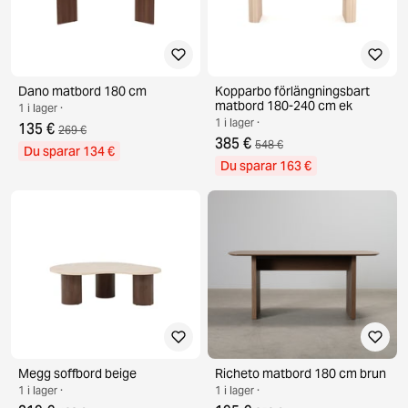
Dano matbord 180 cm
Kopparbo förlängningsbart
matbord 180-240 cm ek
1 i lager ·
1 i lager ·
135 €
269 €
385 €
548 €
Du sparar 134 €
Du sparar 163 €
Megg soffbord beige
Richeto matbord 180 cm brun
1 i lager ·
1 i lager ·