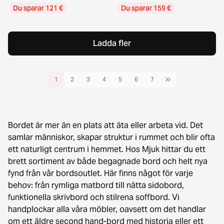
Du sparar 121 €
Du sparar 159 €
Ladda fler
1
2
3
4
5
6
7
Bordet är mer än en plats att äta eller arbeta vid. Det
samlar människor, skapar struktur i rummet och blir ofta
ett naturligt centrum i hemmet. Hos Mjuk hittar du ett
brett sortiment av både begagnade bord och helt nya
fynd från vår bordsoutlet. Här finns något för varje
behov: från rymliga matbord till nätta sidobord,
funktionella skrivbord och stilrena soffbord. Vi
handplockar alla våra möbler, oavsett om det handlar
om ett äldre second hand-bord med historia eller ett