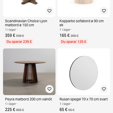
Scandinavian Choice Lyon
Kopparbo sofabord ø 90 cm
matbord ø 150 cm
ek
1 i lager ·
1 i lager ·
359 €
165 €
598 €
300 €
Du sparar 239 €
Du sparar 135 €
Peyra matbord 200 cm valnöt
Rusan spegel 70 x 70 cm svart
1 i lager ·
1 i lager ·
225 €
65 €
865 €
95 €