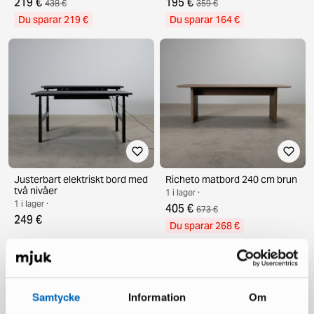
219 €
195 €
438 €
359 €
Du sparar 219 €
Du sparar 164 €
Justerbart elektriskt bord med
Richeto matbord 240 cm brun
två nivåer
1 i lager ·
1 i lager ·
405 €
673 €
249 €
Du sparar 268 €
Samtycke
Information
Om