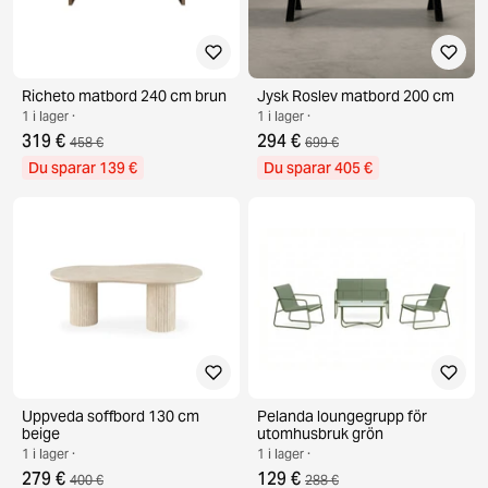
Richeto matbord 240 cm brun
Jysk Roslev matbord 200 cm
1 i lager ·
1 i lager ·
319 €
294 €
458 €
699 €
Du sparar 139 €
Du sparar 405 €
Uppveda soffbord 130 cm
Pelanda loungegrupp för
beige
utomhusbruk grön
1 i lager ·
1 i lager ·
279 €
129 €
400 €
288 €