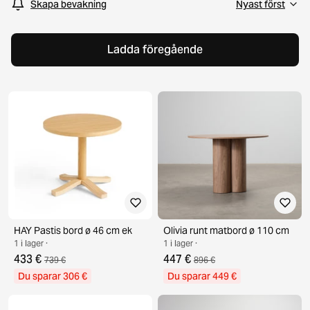
Skapa bevakning
Ladda föregående
HAY Pastis bord ø 46 cm ek
Olivia runt matbord ø 110 cm
1 i lager ·
1 i lager ·
433 €
447 €
739 €
896 €
Du sparar 306 €
Du sparar 449 €