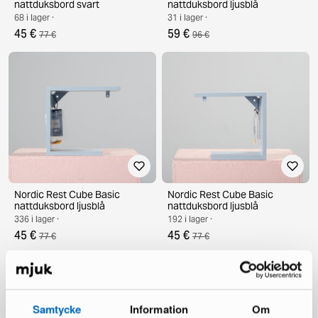
nattduksbord svart
nattduksbord ljusblå
68 i lager ·
31 i lager ·
45 €
59 €
77 €
96 €
Nordic Rest Cube Basic
Nordic Rest Cube Basic
nattduksbord ljusblå
nattduksbord ljusblå
336 i lager ·
192 i lager ·
45 €
45 €
77 €
77 €
Samtycke
Information
Om