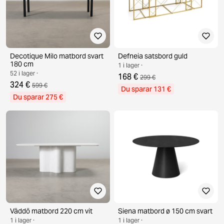
Decotique Milo matbord svart
Defneia satsbord guld
180 cm
1 i lager ·
52 i lager ·
168 €
299 €
324 €
599 €
Du sparar 131 €
Du sparar 275 €
Väddö matbord 220 cm vit
Siena matbord ø 150 cm svart
1 i lager ·
1 i lager ·