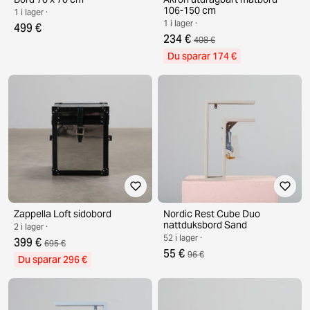
106-150 cm
1 i lager ·
1 i lager ·
499 €
234 €
408 €
Du sparar 174 €
Zappella Loft sidobord
Nordic Rest Cube Duo
nattduksbord Sand
2 i lager ·
52 i lager ·
399 €
695 €
55 €
96 €
Du sparar 296 €