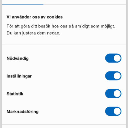
Vi använder oss av cookies
För att göra ditt besök hos oss så smidigt som möjligt.
Nordic Rest Cube Basic
Boknäs skrivbord
Du kan justera dem nedan.
nattduksbord Sand
1 i lager ·
120 i lager ·
949 €
1 442 €
45 €
77 €
Du sparar 493 €
Samtyckesval
Nödvändig
Inställningar
Statistik
Marknadsföring
Artek Kiki dining table 140 cm
Siena matbord ø 130 cm
vit
1 i lager ·
1 i lager ·
275 €
498 €