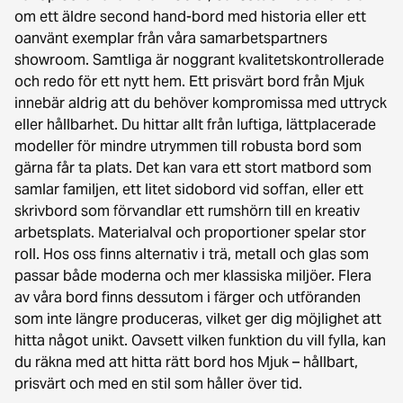
om ett äldre second hand-bord med historia eller ett
oanvänt exemplar från våra samarbetspartners
showroom. Samtliga är noggrant kvalitetskontrollerade
och redo för ett nytt hem. Ett prisvärt bord från Mjuk
innebär aldrig att du behöver kompromissa med uttryck
eller hållbarhet. Du hittar allt från luftiga, lättplacerade
modeller för mindre utrymmen till robusta bord som
gärna får ta plats. Det kan vara ett stort matbord som
samlar familjen, ett litet sidobord vid soffan, eller ett
skrivbord som förvandlar ett rumshörn till en kreativ
arbetsplats. Materialval och proportioner spelar stor
roll. Hos oss finns alternativ i trä, metall och glas som
passar både moderna och mer klassiska miljöer. Flera
av våra bord finns dessutom i färger och utföranden
som inte längre produceras, vilket ger dig möjlighet att
hitta något unikt. Oavsett vilken funktion du vill fylla, kan
du räkna med att hitta rätt bord hos Mjuk – hållbart,
prisvärt och med en stil som håller över tid.