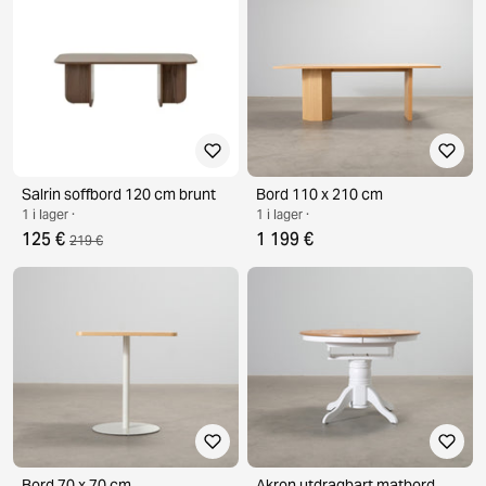
Salrin soffbord 120 cm brunt
Bord 110 x 210 cm
1 i lager ·
1 i lager ·
125 €
1 199 €
219 €
Bord 70 x 70 cm
Akron utdragbart matbord