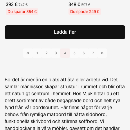
393 €
348 €
747 €
597 €
Du sparar 354 €
Du sparar 249 €
Ladda fler
1
2
3
4
5
6
7
Bordet är mer än en plats att äta eller arbeta vid. Det
samlar människor, skapar struktur i rummet och blir ofta
ett naturligt centrum i hemmet. Hos Mjuk hittar du ett
brett sortiment av både begagnade bord och helt nya
fynd från vår bordsoutlet. Här finns något för varje
behov: från rymliga matbord till nätta sidobord,
funktionella skrivbord och stilrena soffbord. Vi
handplockar alla våra möbler, oavsett om det handlar