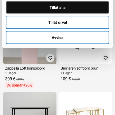
499 €
1 200 €
Du sparar 223 €
Tillåt alla
Du sparar 701 €
Tillåt urval
Avvisa
Zappella Loft konsolbord
Berriaren soffbord brun
1 i lager ·
1 i lager ·
399 €
109 €
889 €
199 €
Du sparar 490 €