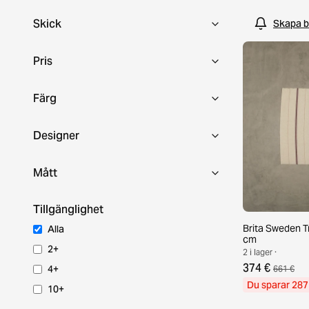
Tillsammans är vårt mål att ge hållbara inredningsdeta
en andra chans i nya hem.
Skick
Skapa b
Pris
Färg
Designer
Mått
Tillgänglighet
Brita Sweden T
Alla
cm
2+
2 i lager ·
374 €
4+
661 €
Du sparar 287
10+