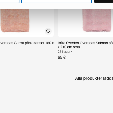
verseas Carrot påslakanset 150 x
Brita Sweden Overseas Salmon på
x 210 cm rosa
28 i lager ·
65 €
Alla produkter ladd