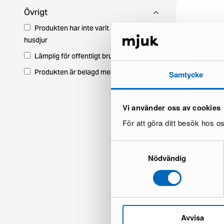
Övrigt
Produkten har inte varit i ett hem med
husdjur
Lämplig för offentligt bruk
Produkten är belagd med moms
Samtycke
Vi använder oss av cookies
För att göra ditt besök hos 
Brita Sweden Mi
Samtyckesval
25 i lager ·
134 €
Nödvändig
198 €
Avvisa