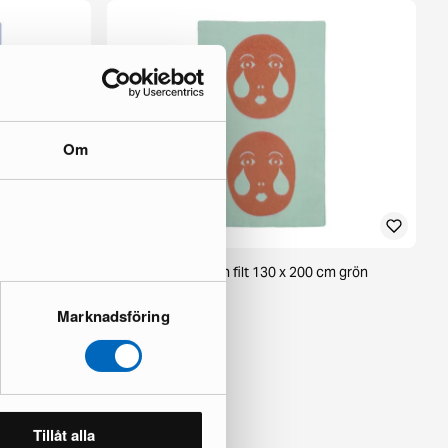
Om
cm blå
Brita Sweden Moon filt 130 x 200 cm grön
9 i lager ·
88 €
Marknadsföring
147 €
Tillåt alla