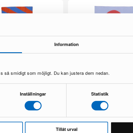
Information
oss så smidigt som möjligt. Du kan justera dem nedan.
nola filt 130 x 260 cm röd / blå
Brita Sweden Moon filt 130 x 200 
8 i lager ·
95 €
Inställningar
Statistik
147 €
Tillåt urval