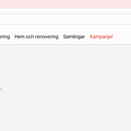
ering
Hem och renovering
Samlingar
Kampanjer
a
kfull
en
d.