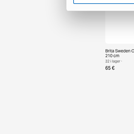
Brita Sweden O
210 cm
32 i lager ·
65 €