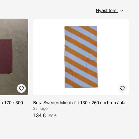
a 170 x 300
Brita Sweden Minola filt 130 x 260 cm brun / blå
22 i lager ·
134 €
198 €