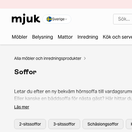
Sverige
Möbler
Belysning
Mattor
Inredning
Kök och serv
Alla möbler och inredningsprodukter
Soffor
Letar du efter en ny bekväm hörnsoffa till vardagsru
Eller kanske en bäddsoffa för nästa gäst? Här hittar d
hundratals snygga second hand-soffor av hög kvalitet
Läs mer
utbud innehåller allt från kökssoffor i olika färger och
modeller till mjuka sammetssoffor i olika storlekar oc
2-sitssoffor
3-sitssoffor
Schäslongsoffor
former. Vem vet, kanske din nästa soffgrupp blir ett 