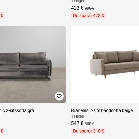
1 i lager ·
423 €
896 €
 €
Du sparar 473 €
c 2-sitssoffa grå
Braneles 2-sits bäddsoffa beige
1 i lager ·
547 €
865 €
 €
Du sparar 318 €