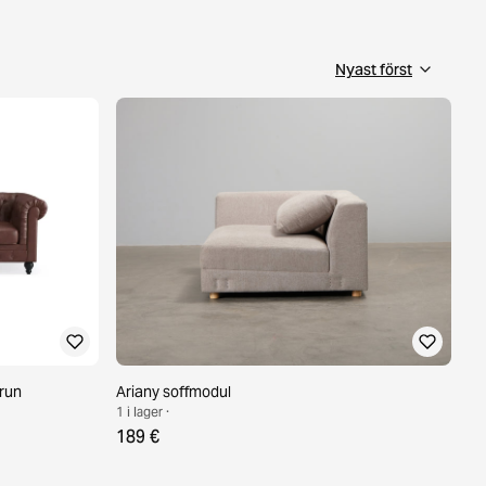
brun
Ariany soffmodul
1 i lager ·
189 €