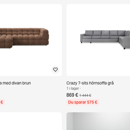
ffa med divan brun
Crazy 7-sits hörnsoffa grå
1 i lager ·
869 €
1 444 €
 €
Du sparar 575 €