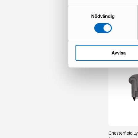
Samtyckesval
Nödvändig
Lammhults Cine
1 i lager ·
999 €
2 404 €
Du sparar 1 4
Avvisa
Chesterfield Ly