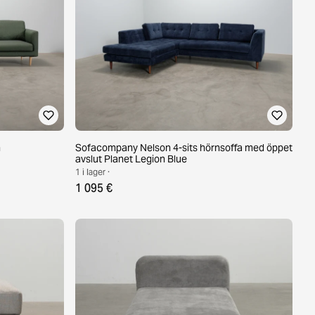
n
Sofacompany Nelson 4-sits hörnsoffa med öppet
avslut Planet Legion Blue
1 i lager ·
1 095 €