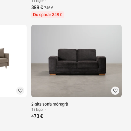
1 i lager ·
398 €
746 €
Du sparar 348 €
2-sits soffa mörkgrå
1 i lager ·
473 €