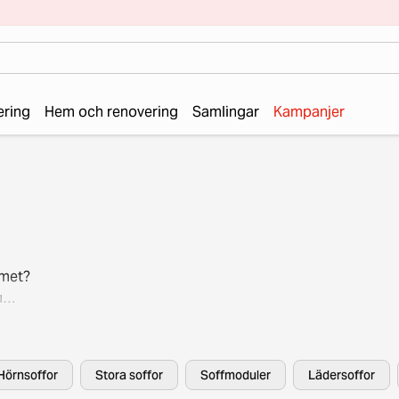
ering
Hem och renovering
Samlingar
Kampanjer
mmet?
u
. Vårt
h
Hörnsoffor
Stora soffor
Soffmoduler
Lädersoffor
second