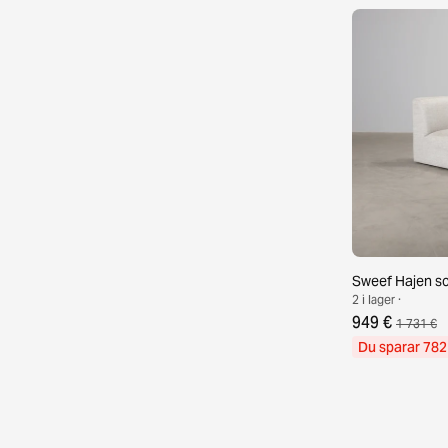
Sweef Hajen s
2 i lager ·
949 €
1 731 €
Du sparar 782