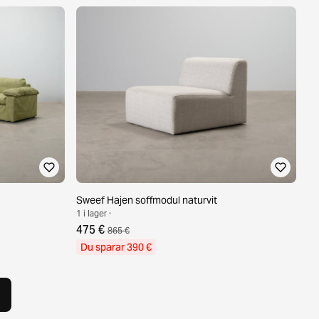
Sweef Hajen soffmodul naturvit
1 i lager ·
475 €
865 €
Du sparar 390 €