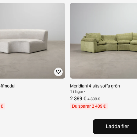
offmodul
Meridiani 4-sits soffa grön
1 i lager ·
2 399 €
4 808 €
 €
Du sparar 2 409 €
Ladda fler