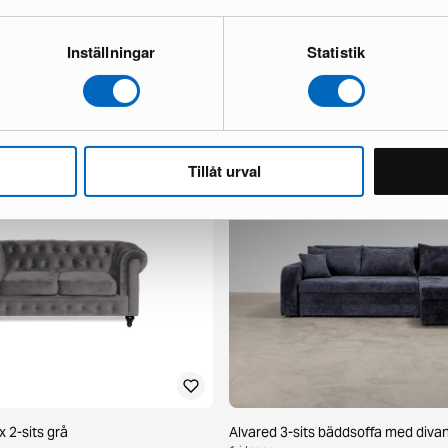
Inställningar
Statistik
ma 2-sits soffa
Salvador 2-sits soffa black
1 i lager ·
423 €
05 €
Tillåt urval
x 2-sits grå
Alvared 3-sits bäddsoffa med divan