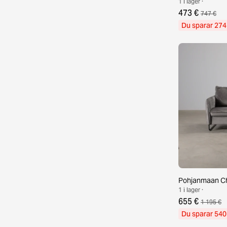
1 i lager ·
473 €
747 €
Du sparar 274
Pohjanmaan Chi
1 i lager ·
655 €
1 195 €
Du sparar 540