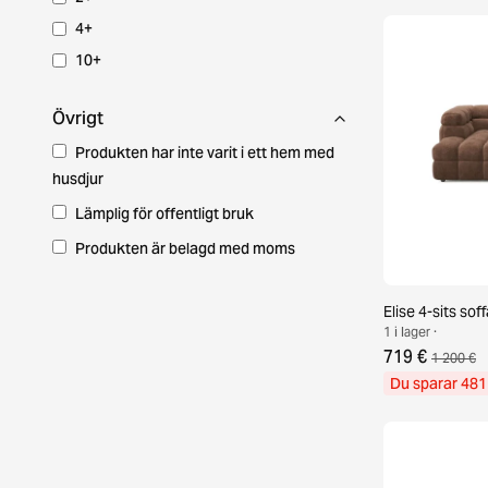
4+
10+
Övrigt
Produkten har inte varit i ett hem med
husdjur
Lämplig för offentligt bruk
Produkten är belagd med moms
Elise 4-sits so
1 i lager ·
719 €
1 200 €
Du sparar 481