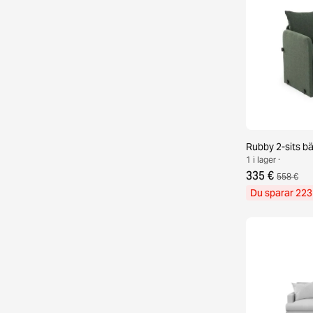
Rubby 2-sits b
1 i lager ·
335 €
558 €
Du sparar 223