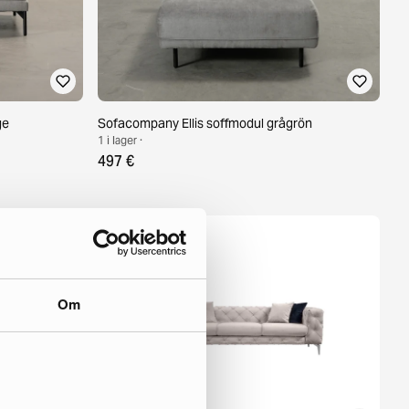
ge
Sofacompany Ellis soffmodul grågrön
1 i lager ·
497 €
Om