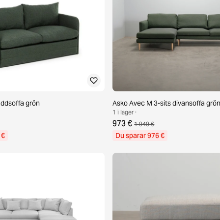
äddsoffa grön
Asko Avec M 3-sits divansoffa grö
1 i lager ·
973 €
1 949 €
 €
Du sparar 976 €