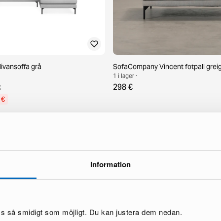
divansoffa grå
SofaCompany Vincent fotpall grei
1 i lager ·
298 €
€
 €
Information
oss så smidigt som möjligt. Du kan justera dem nedan.