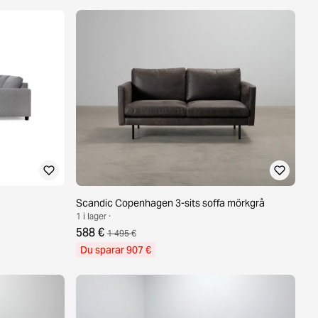
Scandic Copenhagen 3-sits soffa mörkgrå
1 i lager ·
588 €
1 495 €
Du sparar 907 €