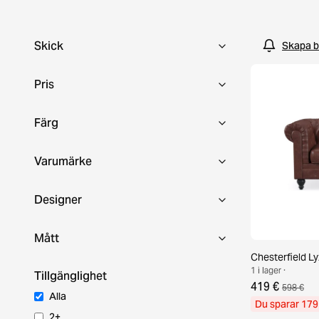
hand-fynd?
Skick
Skapa b
Pris
Färg
Varumärke
Designer
Mått
Chesterfield Ly
1 i lager ·
Tillgänglighet
419 €
598 €
Alla
Du sparar 179
2+