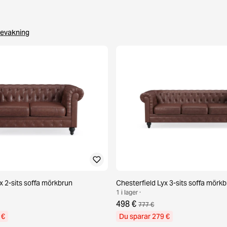
evakning
x 2-sits soffa mörkbrun
Chesterfield Lyx 3-sits soffa mörk
1 i lager ·
498 €
777 €
 €
Du sparar 279 €