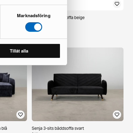
Marknadsföring
Beachport 3-sits soffa beige
1 i lager ·
597 €
1 250 €
Du sparar 653 €
Tillåt alla
 blå
Senja 3-sits bäddsoffa svart