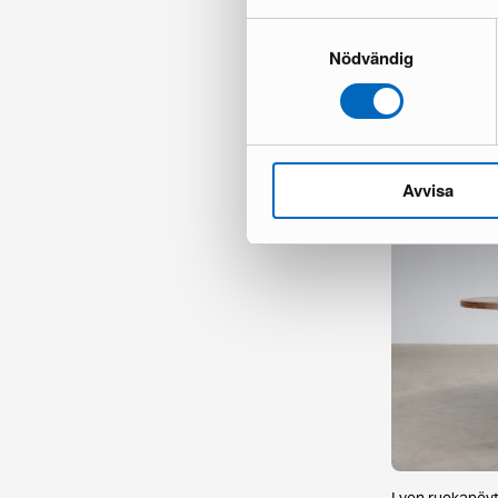
Samtyckesval
Nödvändig
Richeto ruoka
1 varastossa ·
405 €
673 €
Säästät 268 €
Avvisa
Lyon ruokapöy