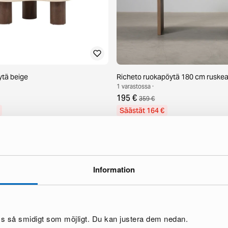
tä beige
Richeto ruokapöytä 180 cm ruske
1 varastossa ·
195 €
359 €
Säästät 164 €
Information
oss så smidigt som möjligt. Du kan justera dem nedan.