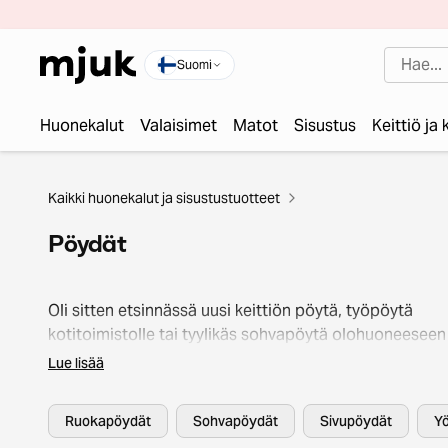
Suomi
Huonekalut
Valaisimet
Matot
Sisustus
Keittiö ja
Kaikki huonekalut ja sisustustuotteet
Pöydät
Oli sitten etsinnässä uusi keittiön pöytä, työpöytä
kotitoimistolle tai tyylikäs sohvapöytä olohuoneeseen
saapunut oikeaan paikkaan! Mjukin laajasta valikoima
Lue lisää
pöytiä löydät taatusti jotakin jokaiseen tarpeeseen, til
tyyliin. Mjukilta löydät second hand -pöytiä suosikeilta
Ruokapöydät
Sohvapöydät
Sivupöydät
Y
kuten Artek, Ikea, Hay, Masku ja monet muut – selaa ja