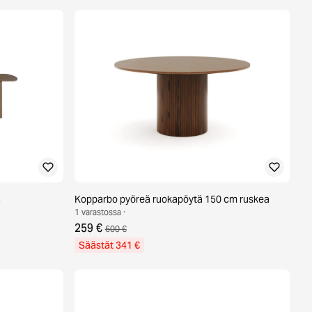
a
Kopparbo pyöreä ruokapöytä 150 cm ruskea
1 varastossa ·
259 €
600 €
Säästät 341 €