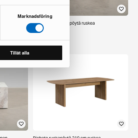
Marknadsföring
inen puu
Barokkityylinen työpöytä ruskea
1 varastossa ·
547 €
1 200 €
Säästät 653 €
Tillåt alla
inen
Richeto ruokapöytä 210 cm ruskea