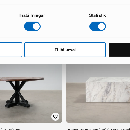
Inställningar
Statistik
pöytä 240 cm ruskea
Jarico ruokapöytä 120 cm luonnoll
1 varastossa ·
206 €
320 €
Säästät 114 €
Tillåt urval
tä ø 150 cm
Rambabu sohvapöytä 90 cm valko