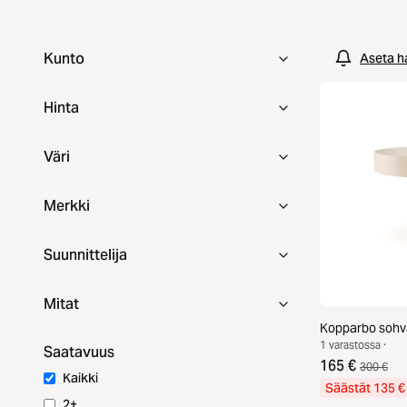
ihastu!
Kunto
Aseta h
Hinta
Väri
Merkki
Suunnittelija
Mitat
Kopparbo sohv
1 varastossa ·
Saatavuus
165 €
300 €
Kaikki
Säästät 135 €
2+