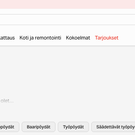
 kattaus
Koti ja remontointi
Kokoelmat
Tarjoukset
 olet
sta
aan ja
öpöydät
Baaripöydät
Työpöydät
Säädettävät työpöy