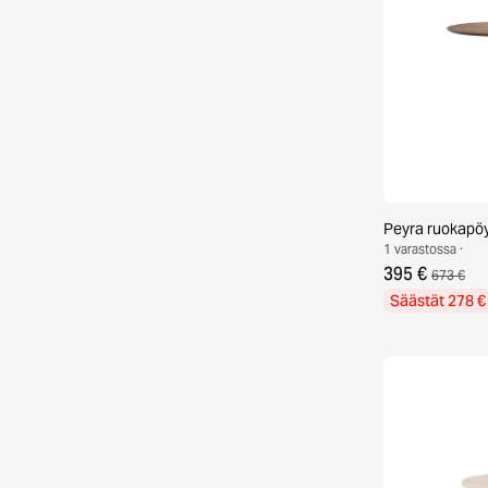
Peyra ruokapö
1 varastossa ·
395 €
673 €
Säästät 278 €