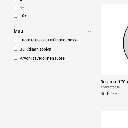
4+
10+
Muu
Tuote ei ole ollut eläintaloudessa
Julkitilaan sopiva
Arvonlisäverollinen tuote
Rusan peili 70
1 varastossa ·
65 €
95 €