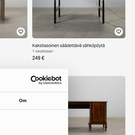
a
Kaksitasoinen säädettävä sähköpöytä
1 varastossa ·
249 €
Om