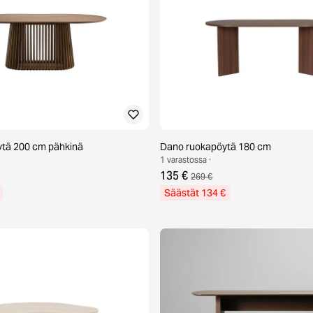
ytä 200 cm pähkinä
Dano ruokapöytä 180 cm
1 varastossa ·
135 €
269 €
Säästät 134 €