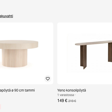
akuvahti
apöytä ø 90 cm tammi
Yeno konsolipöytä
1 varastossa ·
149 €
219 €