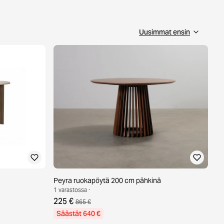
Peyra ruokapöytä 200 cm pähkinä
1 varastossa ·
225 €
865 €
Säästät 640 €