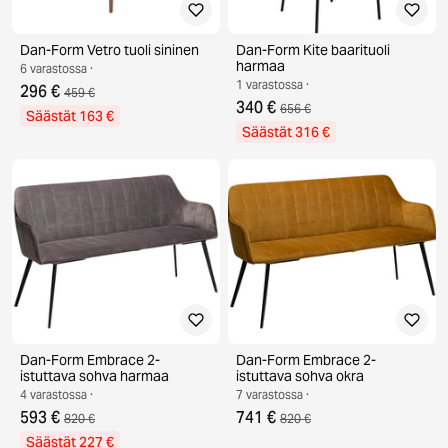
Dan-Form Vetro tuoli sininen
Dan-Form Kite baarituoli
harmaa
6 varastossa ·
1 varastossa ·
296 €
459 €
340 €
656 €
Säästät 163 €
Säästät 316 €
Dan-Form Embrace 2-
Dan-Form Embrace 2-
istuttava sohva harmaa
istuttava sohva okra
4 varastossa ·
7 varastossa ·
593 €
741 €
820 €
820 €
Säästät 227 €