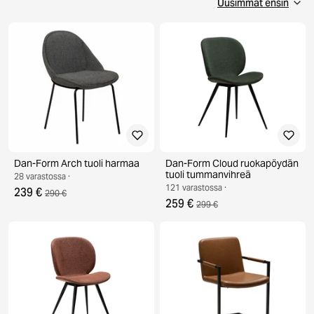
katseita. Ajaton design takaa, että nämä huonekalut
pysyvät mukana vuosikymmeniä, eikä sinun tarvitse
stressata niiden vaihtamisesta.
Dan-Form Arch tuoli harmaa
Dan-Form Cloud ruokapöydän
tuoli tummanvihreä
28 varastossa ·
121 varastossa ·
239 €
290 €
259 €
299 €