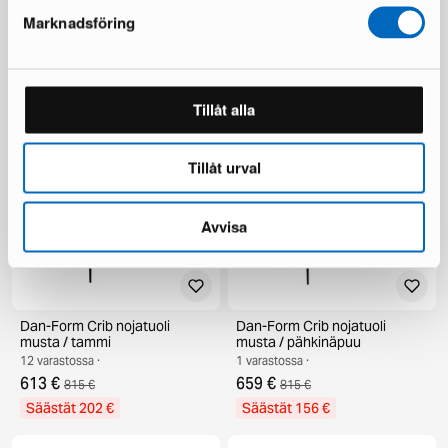
Dan-Form Yolo ruokapöytä
Dan-Form Bone ruokapöytä
Marknadsföring
musta
ruskea
7 varastossa ·
22 varastossa ·
1 263 €
1 354 €
1 350 €
1 768 €
Säästät 414 €
Tillåt alla
Tillåt urval
Avvisa
Dan-Form Crib nojatuoli
Dan-Form Crib nojatuoli
musta / tammi
musta / pähkinäpuu
12 varastossa ·
1 varastossa ·
613 €
659 €
815 €
815 €
Säästät 202 €
Säästät 156 €