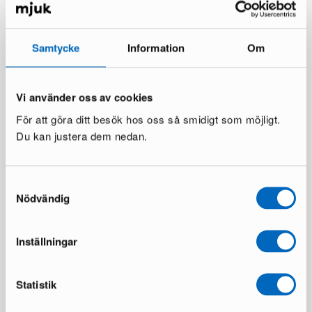
Samtycke
Information
Om
Vi använder oss av cookies
Dan-Form Stiletto tuoli musta
Dan-Form Yolo ruokapöytä
För att göra ditt besök hos oss så smidigt som möjligt.
tammi / musta
22 varastossa ·
18 varastossa ·
Du kan justera dem nedan.
264 €
300 €
1 263 €
1 440 €
Säästät 177 €
Samtyckesval
Nödvändig
Inställningar
Statistik