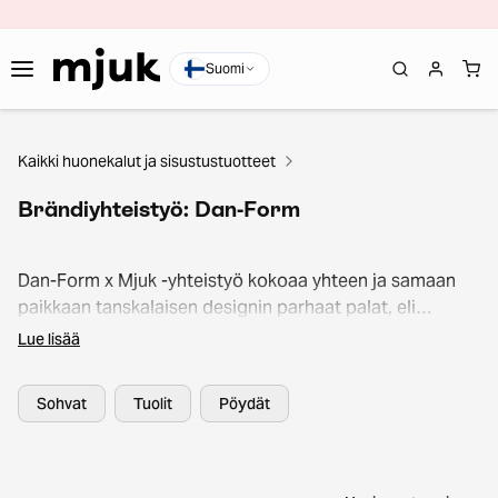
Suomi
Kaikki huonekalut ja sisustustuotteet
Brändiyhteistyö: Dan-Form
Dan-Form x Mjuk -yhteistyö kokoaa yhteen ja samaan
paikkaan tanskalaisen designin parhaat palat, eli
ajattomat muodot, kevyet rakenteet ja skandinaavisen
Lue lisää
huolettomuuden. Valikoimasta löydät mm. käytetyt Dan-
Form tuolit, jotka tuovat ripauksen modernia tyyliä
Sohvat
Tuolit
Pöydät
ruokapöydän ääreen tai työpisteelle. Lisäksi second
hand -ruokapöydät ja kompaktit sohvat odottavat
innolla uutta kotiaan Kun valitset Dan-Form x Mjuk -
tuotteita, saat kotiisi kumppanin, joka kestää aikaa ja