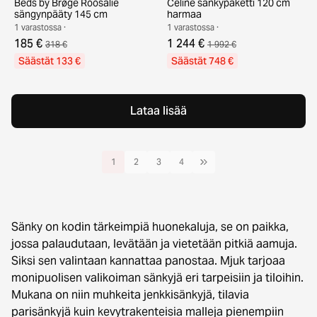
Beds by Brøge Roosalie
Celine sänkypaketti 120 cm
sängynpääty 145 cm
harmaa
1 varastossa ·
1 varastossa ·
185 €
1 244 €
318 €
1 992 €
Säästät 133 €
Säästät 748 €
Lataa lisää
1
2
3
4
Sänky on kodin tärkeimpiä huonekaluja, se on paikka,
jossa palaudutaan, levätään ja vietetään pitkiä aamuja.
Siksi sen valintaan kannattaa panostaa. Mjuk tarjoaa
monipuolisen valikoiman sänkyjä eri tarpeisiin ja tiloihin.
Mukana on niin muhkeita jenkkisänkyjä, tilavia
parisänkyjä kuin kevytrakenteisia malleja pienempiin