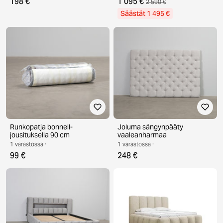
198 €
1 095 €
2 590 €
Säästät 1 495 €
Runkopatja bonnell-
Joluma sängynpääty
jousituksella 90 cm
vaaleanharmaa
1 varastossa ·
1 varastossa ·
99 €
248 €