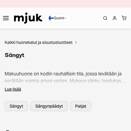
Suomi
Kaikki huonekalut ja sisustustuotteet
Sängyt
Makuuhuone on kodin rauhallisin tila, jossa levätään ja
kerätään voimia arkea varten. Mukava sänky, laadukas
patja ja tyylikäs sängynpääty tekevät huoneesta
Lue lisää
viihtyisän ja viimeistellyn kokonaisuuden. Mjukin
valikoimasta löydät makuuhuoneen kalusteet ja
Sängyt
Sängynpäädyt
Patjat
sisustuselementit, jotka yhdistävät tyylin ja
käytännöllisyyden.