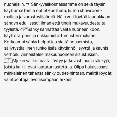
huoneisiin. Sänkyvalikoimassamme on sekä täysin
käyttämättömiä outlet-tuotteita, kuten showroom-
malleja ja varastoylijäämiä. Näin voit löytää laadukkaan
sängyn edullisesti, ilman että tingit mukavuudesta tai
tyylistä. Sänky kannattaa valita huoneen koon,
käyttötarpeen ja nukkumistottumusten mukaan.
Korkeampi sänky helpottaa sieltä nousemista,
säilytystilallinen runko lisää käytännöllisyyttä ja kaunis
verhoilu viimeistelee makuuhuoneen sisustuksen.
Mjukin valikoimasta löytyy jatkuvasti uusia sänkyjä,
joista kaikki ovat laatutarkastettuja. Olipa hakusessasi
minkälainen tahansa sänky outlet-hintaan, meiltä löydät
vaihtoehtoja levollisempaan arkeen.