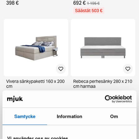
398 €
692 €
1 195 €
Säästät 503 €
Vivera sänkypaketti 160 x 200
Rebeca perhesänky 280 x 210
cm
cm harmaa
1 varastossa ·
1 varastossa ·
846 €
1 244 €
1 538 €
1 992 €
Säästät 692 €
Säästät 748 €
Samtycke
Information
Om
Vi använder oss av cookies