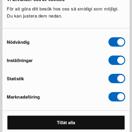
För att göra ditt besök hos oss så smidigt som möjligt.
Du kan justera dem nedan.
Samtyckesval
Celine sänkypaketti 210 cm
Celine sängynpääty 210 cm
beige
Nödvändig
beige
1 varastossa ·
1 varastossa ·
1 792 €
268 €
2 988 €
438 €
Inställningar
Säästät 1 196 €
Säästät 170 €
Statistik
Marknadsföring
Tillåt alla
Montana sängynpääty 120 cm
Franco sängynrunko 180 cm