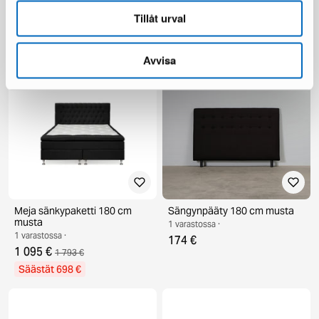
beige
beige
1 varastossa ·
1 varastossa ·
Tillåt urval
214 €
746 €
359 €
1 793 €
Säästät 145 €
Säästät 1 047 €
Avvisa
Meja sänkypaketti 180 cm
Sängynpääty 180 cm musta
musta
1 varastossa ·
1 varastossa ·
174 €
1 095 €
1 793 €
Säästät 698 €