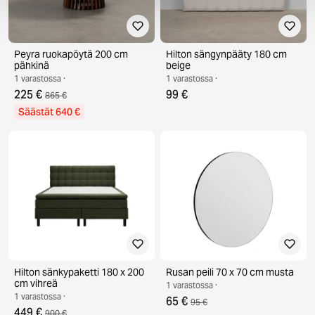
Peyra ruokapöytä 200 cm
Hilton sängynpääty 180 cm
pähkinä
beige
1 varastossa ·
1 varastossa ·
225 €
99 €
865 €
Säästät 640 €
Hilton sänkypaketti 180 x 200
Rusan peili 70 x 70 cm musta
cm vihreä
1 varastossa ·
1 varastossa ·
65 €
95 €
449 €
900 €