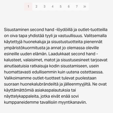
1
2
3
4
5
6
7
Sisustaminen second hand -löydöillä ja outlet-tuotteilla
on oiva tapa yhdistää tyyli ja vastuullisuus. Valitsemalla
käytettyjä huonekaluja ja sisustustuotteita pienennät
ympäristökuormitusta ja annat jo olemassa oleville
esineille uuden elämän. Laadukkaat second hand -
kalusteet, valaisimet, matot ja sisustusesineet tarjoavat
ainutlaatuisia ratkaisuja kodin sisustamiseen, usein
huomattavasti edullisemmin kuin uutena ostettaessa.
Valikoimamme outlet-tuotteet tulevat puolestaan
suoraan huonekalubrändeiltä ja jälleenmyyjiltä. Ne ovat
käyttämättömiä asiakaspalautuksia tai
näyttelykappaleita, jotka eivät enää sovi
kumppaneidemme tavallisiin myyntikanaviin.