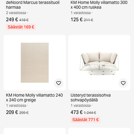
deNoord Marcus terassituoli
KM Home Molly villamatto 300
harmaa
x 400 cm ruskea
2 varastossa ·
1 varastossa ·
249 €
125 €
418 €
211 €
Säästät 169 €
KM Home Molly villamatto 240
Usteryd terassisohva
x 340 cm greige
sohvapöydällä
1 varastossa ·
1 varastossa ·
209 €
473 €
299 €
1 244 €
Säästät 771 €