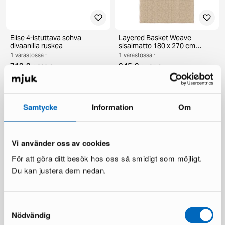
Elise 4-istuttava sohva
Layered Basket Weave
divaanilla ruskea
sisalmatto 180 x 270 cm
natural
1 varastossa ·
1 varastossa ·
719 €
945 €
1 200 €
1 495 €
Säästät 481 €
Säästät 550 €
Samtycke
Information
Om
Vi använder oss av cookies
För att göra ditt besök hos oss så smidigt som möjligt.
Du kan justera dem nedan.
Sofacompany Velvet Ocean
Billingen sänky 180 cm beige
matto 200 x 300 cm kupari
1 varastossa ·
Samtyckesval
2 varastossa ·
259 €
Nödvändig
654 €
130 €