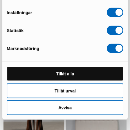
Säästät 395 €
Inställningar
Statistik
Marknadsföring
Montana sänky 160 x 200 cm
Yeno konsolipöytä
1 varastossa ·
1 varastossa ·
Tillåt alla
599 €
149 €
1 200 €
219 €
Säästät 601 €
Tillåt urval
Avvisa