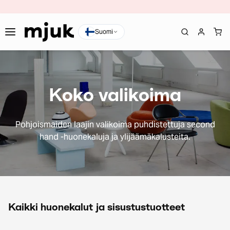
Suomi
Koko valikoima
Pohjoismaiden laajin valikoima puhdistettuja second
hand -huonekaluja ja ylijäämäkalusteita.
Kaikki huonekalut ja sisustustuotteet