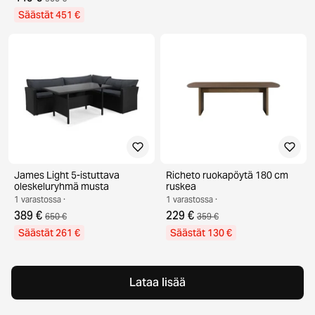
Säästät 451 €
James Light 5-istuttava
Richeto ruokapöytä 180 cm
oleskeluryhmä musta
ruskea
1 varastossa ·
1 varastossa ·
389 €
229 €
650 €
359 €
Säästät 261 €
Säästät 130 €
Lataa lisää