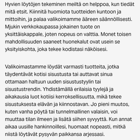
Hyvien löytöjen tekeminen meiltä on helppoa, kun tiedät
mitä etsit. Kiinnitä huomiota tuotteiden kuntoon ja
mittoihin, ja palaa valikoimamme ääreen säännöllisesti.
Mjukin verkkokaupassa jokainen tuote on
yksittäiskappale, joten nopeus on valttia. Monet toisen
mahdollisuuden saaneet huonekalut ovat usein se
yksityiskohta, joka tekee kodistasi näköisesi.
Valikoimastamme löydät varmasti tuotteita, jotka
täydentävät kotisi sisustusta tai auttavat sinua
ottamaan haltuun uuden sisustustyylin tai
sisustustrendin. Yhdistämällä erilaisia tyylejä ja
aikakausia luot kotiisi kerroksellisuutta, mikä tekee
sisustuksesta elävän ja kiinnostavan. Jo pieni muutos,
kuten vanha pöytä tai tunnelmallinen valaisin, voi
muuttaa tilan ilmeen ja lisätä siihen syvyyttä. Kun annat
aikaa uusille hankinnoillesi, huomaat nopeasti, mitkä
niistä löytävät pysyvän paikkansa arjessasi.