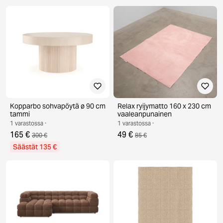
Kopparbo sohvapöytä ø 90 cm
Relax ryijymatto 160 x 230 cm
tammi
vaaleanpunainen
1 varastossa ·
1 varastossa ·
165 €
49 €
300 €
85 €
Säästät 135 €