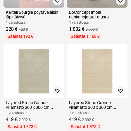
Kartell Bourgie pöytävalaisin
BoConcept Imola
läpinäkyvä
nahkanojatuoli musta
1 varastossa ·
1 varastossa ·
228 €
1 832 €
420 €
3 000 €
Säästät 192 €
Säästät 1 168 €
Layered Stripe Grande
Layered Stripe Grande
villamatto 200 x 300 cm
villamatto 200 x 300 cm
Pistachio
Almond
1 varastossa ·
1 varastossa ·
419 €
419 €
2 092 €
2 092 €
Säästät 1 673 €
Säästät 1 673 €