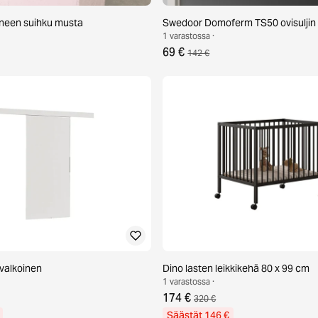
oneen suihku musta
Swedoor Domoferm TS50 ovisuljin
1 varastossa ·
69 €
142 €
 valkoinen
Dino lasten leikkikehä 80 x 99 cm
1 varastossa ·
174 €
320 €
Säästät 146 €