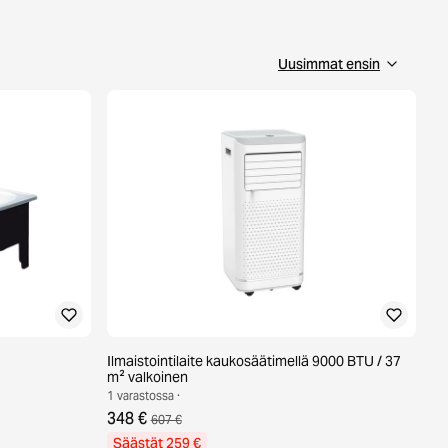
Ilmaistointilaite kaukosäätimellä 9000 BTU / 37
m² valkoinen
1 varastossa ·
348 €
607 €
Säästät 259 €