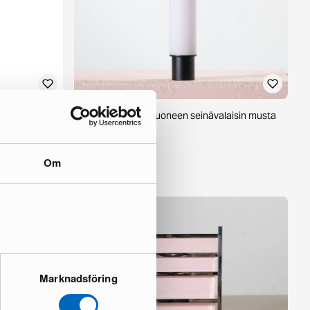
Astro Kyoto kylpyhuoneen seinävalaisin musta
1 varastossa ·
184 €
343 €
Om
Säästät 159 €
Marknadsföring