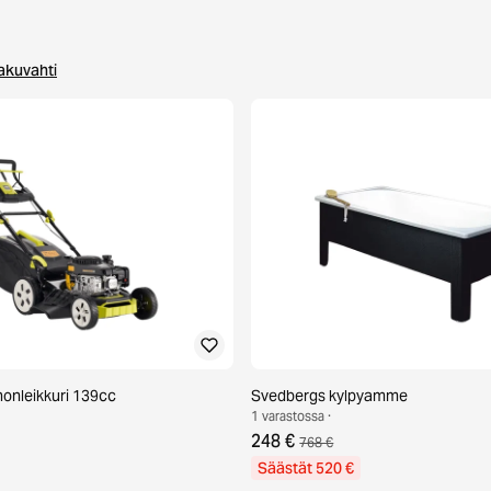
an
akuvahti
honleikkuri 139cc
Svedbergs kylpyamme
1 varastossa ·
248 €
768 €
Säästät 520 €