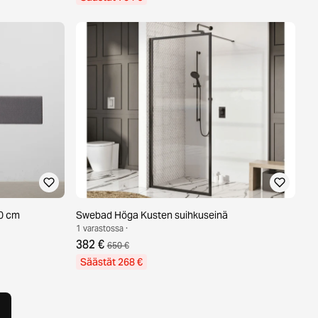
30 cm
Swebad Höga Kusten suihkuseinä
1 varastossa ·
382 €
650 €
Säästät 268 €