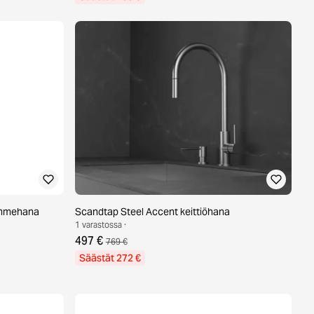
ammehana
Scandtap Steel Accent keittiöhana
1 varastossa ·
497 €
769 €
Säästät 272 €