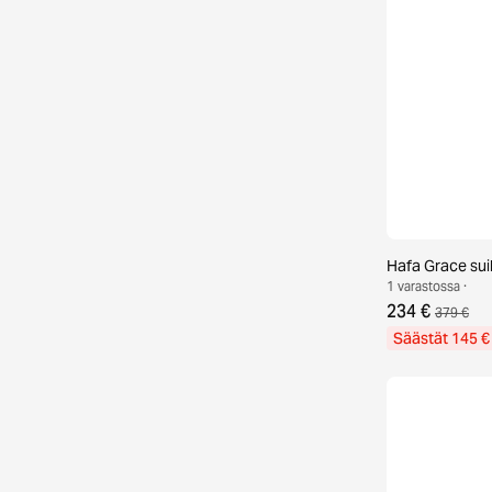
Hafa Grace su
1 varastossa ·
234 €
379 €
Säästät 145 €