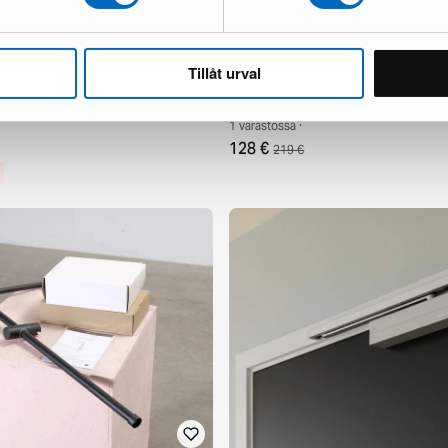
Tillåt urval
Strand Haga pyyhekuivain ruostum
1 varastossa ·
128 €
219 €