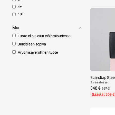
4+
10+
Muu
Tuote ei ole ollut eläintaloudessa
Julkitilaan sopiva
Arvonlisäverollinen tuote
Scandtap Steel
1 varastossa ·
348 €
557 €
Säästät 209 €