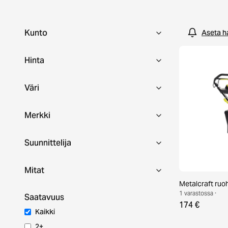
suuremmat remontointitarvikkeet auttavat rakentama
kestävää toimivuutta.
Kunto
Aseta h
Hinta
Väri
Merkki
Suunnittelija
Mitat
Metalcraft ruo
1 varastossa ·
Saatavuus
174 €
Kaikki
2+