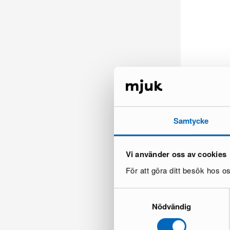
Ilmaistointilai
m² valkoinen
1 varastossa ·
365 €
607 €
Samtycke
Säästät 242 €
Vi använder oss av cookies
För att göra ditt besök hos 
Samtyckesval
Nödvändig