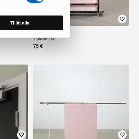
Tillåt alla
aton teräs
Pyyhekuivain
1 varastossa ·
75 €