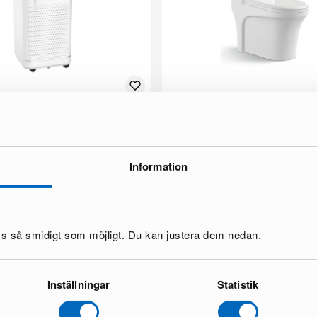
te kaukosäätimellä 9000 BTU / 37
Lyfco WC-istuin valkoinen
1 varastossa ·
158 €
258 €
Information
Säästät 100 €
oss så smidigt som möjligt. Du kan justera dem nedan.
Inställningar
Statistik