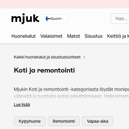
Suomi
Huonekalut
Valaisimet
Matot
Sisustus
Keittiö ja
Kaikki huonekalut ja sisustustuotteet
Koti ja remontointi
Mjukin Koti ja remontointi -kategoriasta löydät monipu
välineitä ja tuotteita kotisi päivittämiseen. Valikoim
tarjoaa ratkaisuja niin kylpyhuoneen ilmeen piristykse
Lue lisää
vapaa-ajan viihtyvyyteen kuin koko kodin remontointii
Pienillä yksityiskohdilla, kuten uusilla vetimillä tai
Kylpyhuone
Remontointi
Vapaa-aika
ovenkahvoilla, tuot tilaan nopeasti uutta ilmettä, kun 