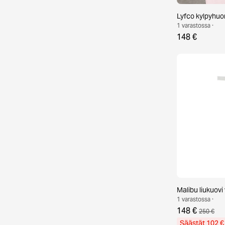
Lyfco kylpyhu
1 varastossa ·
148 €
Malibu liukuovi
1 varastossa ·
148 €
250 €
Säästät 102 €