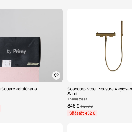
 Square keittiöhana
Scandtap Steel Pleasure 4 kylpy
Sand
1 varastossa ·
846 €
1 278 €
Säästät 432 €