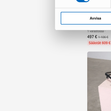
Avvisa
Biljardipöytä
1 varastossa ·
497 €
1 106 €
Säästät 609 €