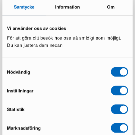
Säästät 171 €
Säästät 146 €
Samtycke
Information
Om
Vi använder oss av cookies
För att göra ditt besök hos oss så smidigt som möjligt.
Du kan justera dem nedan.
Samtyckesval
Nödvändig
Kartell Hocker S jakkara
Witka Wood P’U jakkara
valkoinen
1 varastossa ·
1 varastossa ·
449 €
722 €
Inställningar
235 €
Säästät 273 €
Statistik
Marknadsföring