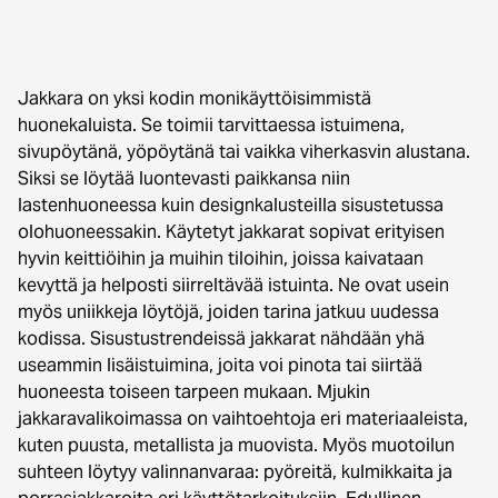
Jakkara on yksi kodin monikäyttöisimmistä
huonekaluista. Se toimii tarvittaessa istuimena,
sivupöytänä, yöpöytänä tai vaikka viherkasvin alustana.
Siksi se löytää luontevasti paikkansa niin
lastenhuoneessa kuin designkalusteilla sisustetussa
olohuoneessakin. Käytetyt jakkarat sopivat erityisen
hyvin keittiöihin ja muihin tiloihin, joissa kaivataan
kevyttä ja helposti siirreltävää istuinta. Ne ovat usein
myös uniikkeja löytöjä, joiden tarina jatkuu uudessa
kodissa. Sisustustrendeissä jakkarat nähdään yhä
useammin lisäistuimina, joita voi pinota tai siirtää
huoneesta toiseen tarpeen mukaan. Mjukin
jakkaravalikoimassa on vaihtoehtoja eri materiaaleista,
kuten puusta, metallista ja muovista. Myös muotoilun
suhteen löytyy valinnanvaraa: pyöreitä, kulmikkaita ja