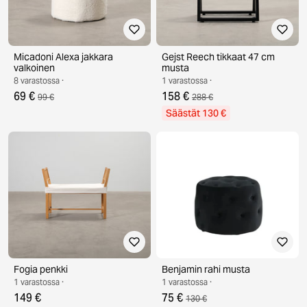
Micadoni Alexa jakkara
Gejst Reech tikkaat 47 cm
valkoinen
musta
8 varastossa ·
1 varastossa ·
69 €
158 €
99 €
288 €
Säästät 130 €
Fogia penkki
Benjamin rahi musta
1 varastossa ·
1 varastossa ·
149 €
75 €
130 €