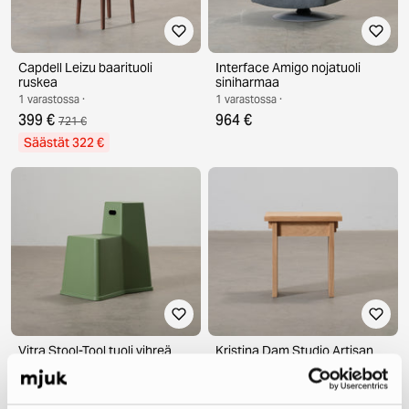
Capdell Leizu baarituoli
Interface Amigo nojatuoli
ruskea
siniharmaa
1 varastossa ·
1 varastossa ·
399 €
964 €
721 €
Säästät 322 €
Vitra Stool-Tool tuoli vihreä
Kristina Dam Studio Artisan
jakkara tammi
1 varastossa ·
1 varastossa ·
149 €
320 €
189 €
335 €