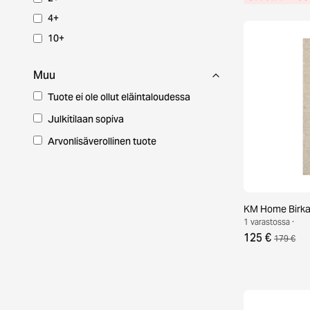
4+
10+
Muu
Tuote ei ole ollut eläintaloudessa
Julkitilaan sopiva
Arvonlisäverollinen tuote
KM Home Birka 
1 varastossa ·
125 €
179 €