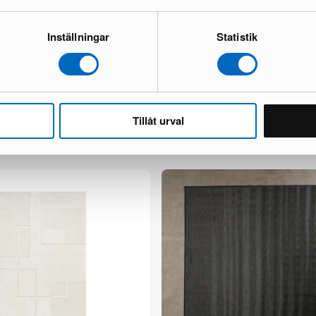
Inställningar
Statistik
to 160 x 230 cm beige
Layered Erik Bratsberg Lozza villa
400 cm Teal
1 varastossa ·
Tillåt urval
1 294 €
3 735 €
Säästät 2 441 €