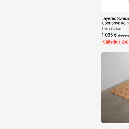
Layered Swedi
luonnonvalkoi
1 varastossa ·
1 095 €
2 295 
Säästät 1 200