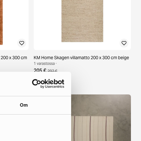
 200 x 300 cm
KM Home Skagen villamatto 200 x 300 cm beige
1 varastossa ·
205 €
292 €
Om