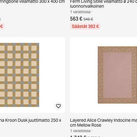
ringbone villamatto 300 x 400 cm
Ferm Living Stille villamatto ø 240
luonnonvalkoinen
1 varastossa ·
563 €
€
945 €
 €
Säästät 382 €
ina Kroon Dusk juuttimatto 250 x
Layered Alice Crawley Indocine ma
cm Mellow Rose
1 varastossa ·