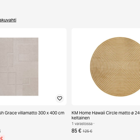
akuvahti
h Grace villamatto 300 x 400 cm
KM Home Hawaii Circle matto ø 2
keltainen
1 varastossa ·
85 €
€
125 €
 €