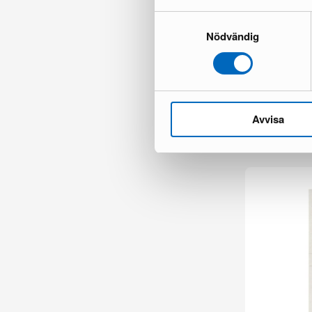
Samtyckesval
Nödvändig
Homefesto mat
1 varastossa ·
115 €
183 €
Avvisa