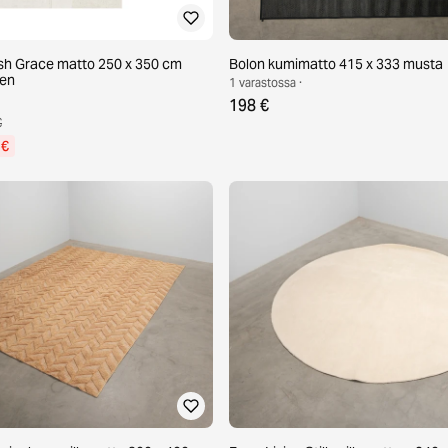
sh Grace matto 250 x 350 cm
Bolon kumimatto 415 x 333 musta
nen
1 varastossa ·
198 €
€
 €