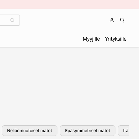
Myyjille
Yrityksille
Neliönmuotoiset matot
Epäsymmetriset matot
Itämais