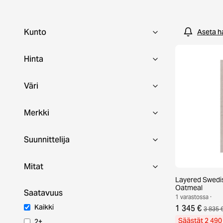
Kunto
Aseta h
Hinta
Väri
Merkki
Suunnittelija
Mitat
Layered Swedis
Oatmeal
Saatavuus
1 varastossa ·
Kaikki
1 345 €
3 835 
Säästät 2 490
2+