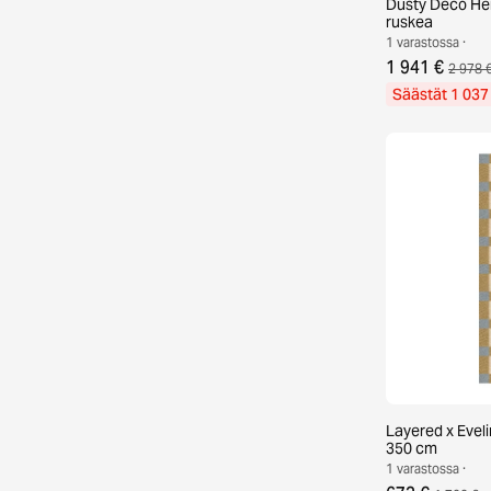
Dusty Deco Her
ruskea
1 varastossa ·
1 941 €
2 978 
Säästät 1 037
Layered x Evel
350 cm
1 varastossa ·