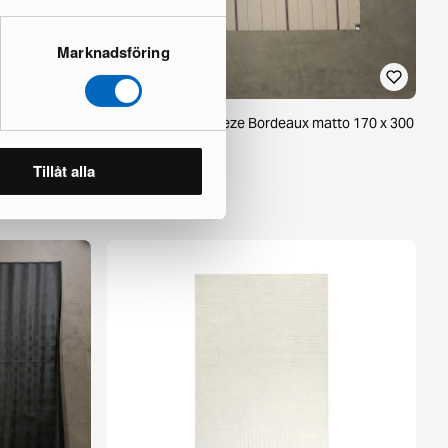
Marknadsföring
matto 300 x
Brita Sweden Trapeze Bordeaux matto 170 x 300
cm
2 varastossa ·
Tillåt alla
374 €
661 €
Säästät 287 €