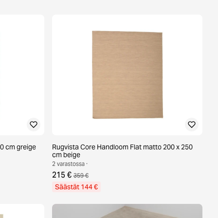
40 cm greige
Rugvista Core Handloom Flat matto 200 x 250
cm beige
2 varastossa ·
215 €
359 €
Säästät 144 €