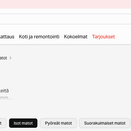
 kattaus
Koti ja remontointi
Kokoelmat
Tarjoukset
atot
keitä
aamme
t
Isot matot
Pyöreät matot
Suorakulmaiset matot