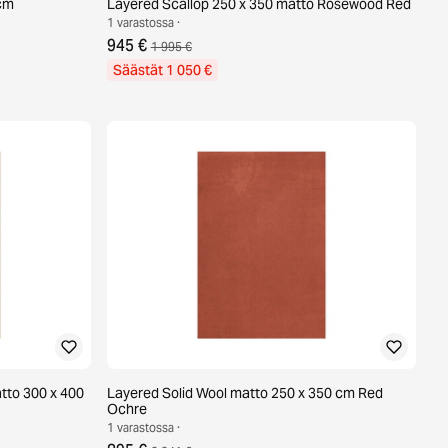
 cm
Layered Scallop 250 x 350 matto Rosewood Red
1 varastossa ·
945 €
1 995 €
Säästät 1 050 €
tto 300 x 400
Layered Solid Wool matto 250 x 350 cm Red
Ochre
1 varastossa ·