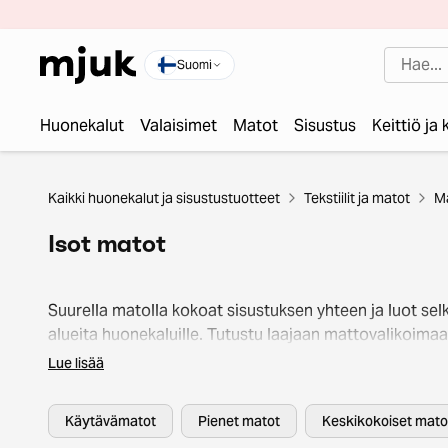
Suomi
Huonekalut
Valaisimet
Matot
Sisustus
Keittiö ja
Kaikki huonekalut ja sisustustuotteet
Tekstiilit ja matot
M
Isot matot
Suurella matolla kokoat sisustuksen yhteen ja luot sel
alueita huonekaluille. Tutustu laajaan mattovalikoim
ja klikkaa suosikkisi kotiin jo tänään.
Lue lisää
Käytävämatot
Pienet matot
Keskikokoiset mato