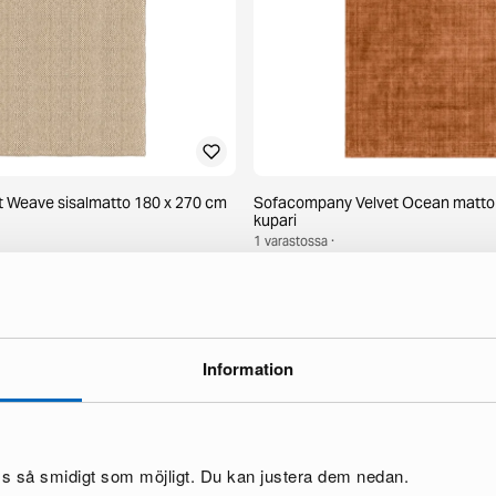
 Weave sisalmatto 180 x 270 cm
Sofacompany Velvet Ocean matto
kupari
1 varastossa ·
130 €
Information
oss så smidigt som möjligt. Du kan justera dem nedan.