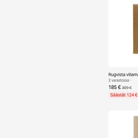
Rugvista villa
2 varastossa ·
185 €
309 €
Säästät 124 €