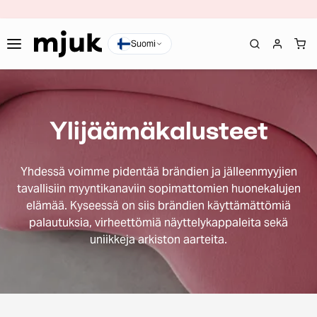
Suomi
Ylijäämäkalusteet
Yhdessä voimme pidentää brändien ja jälleenmyyjien
tavallisiin myyntikanaviin sopimattomien huonekalujen
elämää. Kyseessä on siis brändien käyttämättömiä
palautuksia, virheettömiä näyttelykappaleita sekä
uniikkeja arkiston aarteita.