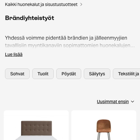
Kaikki huonekalut ja sisustustuotteet
Brändiyhteistyöt
Yhdessä voimme pidentää brändien ja jälleenmyyjien
tavallisiin myyntikanaviin sopimattomien huonekalujen
elämää. Kyseessä on käyttämättömiä palautuksia,
Lue lisää
virheettömiä näyttelykappaleita sekä uniikkeja
arkistolöytöjä. Sama huonekalu, parempi hinta.
Sohvat
Tuolit
Pöydät
Säilytys
Tekstiilit j