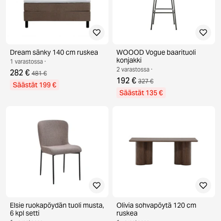
Dream sänky 140 cm ruskea
WOOOD Vogue baarituoli
konjakki
1 varastossa ·
2 varastossa ·
282 €
481 €
192 €
327 €
Säästät 199 €
Säästät 135 €
Elsie ruokapöydän tuoli musta,
Olivia sohvapöytä 120 cm
6 kpl setti
ruskea