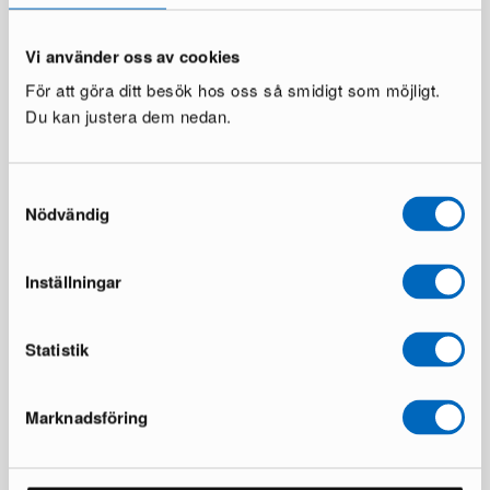
Vi använder oss av cookies
För att göra ditt besök hos oss så smidigt som möjligt.
Du kan justera dem nedan.
Siena ruokapöytä ø 150 cm
Scandinavian Choice Lyon
ruskea
ruokapöytä ø 150 cm
Samtyckesval
1 varastossa ·
1 varastossa ·
Nödvändig
269 €
359 €
385 €
598 €
Säästät 116 €
Säästät 239 €
Inställningar
Statistik
Marknadsföring