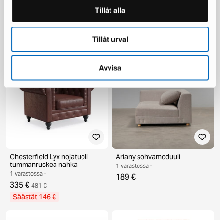
deNoord Marcus terassipöytä
KM Home Relax matto 240 x
Tillåt alla
ø 140 cm harmaa
300 cm valkoinen
1 varastossa ·
1 varastossa ·
199 €
110 €
336 €
Tillåt urval
Säästät 137 €
Avvisa
Chesterfield Lyx nojatuoli
Ariany sohvamoduuli
tummanruskea nahka
1 varastossa ·
1 varastossa ·
189 €
335 €
481 €
Säästät 146 €