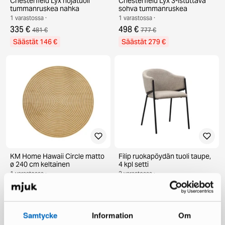
Chesterfield Lyx nojatuoli
Chesterfield Lyx 3-istuttava
tummanruskea nahka
sohva tummanruskea
1 varastossa ·
1 varastossa ·
335 €
498 €
481 €
777 €
Säästät 146 €
Säästät 279 €
KM Home Hawaii Circle matto
Filip ruokapöydän tuoli taupe,
ø 240 cm keltainen
4 kpl setti
1 varastossa ·
2 varastossa ·
85 €
149 €
125 €
219 €
Samtycke
Information
Om