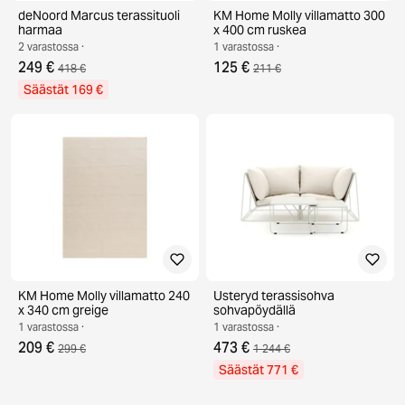
deNoord Marcus terassituoli
KM Home Molly villamatto 300
harmaa
x 400 cm ruskea
2 varastossa ·
1 varastossa ·
249 €
125 €
418 €
211 €
Säästät 169 €
KM Home Molly villamatto 240
Usteryd terassisohva
x 340 cm greige
sohvapöydällä
1 varastossa ·
1 varastossa ·
209 €
473 €
299 €
1 244 €
Säästät 771 €