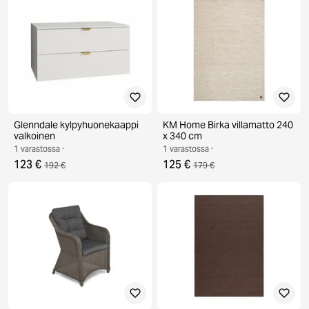
Glenndale kylpyhuonekaappi
KM Home Birka villamatto 240
valkoinen
x 340 cm
1 varastossa ·
1 varastossa ·
123 €
125 €
192 €
179 €