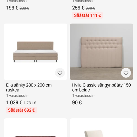
1 varastossa ·
1 varastossa ·
199 €
259 €
288 €
370 €
Säästät 111 €
Ella sänky 280 x 200 cm
Hvila Classic sängynpääty 150
ruskea
cm beige
1 varastossa ·
1 varastossa ·
1 039 €
90 €
1 731 €
Säästät 692 €