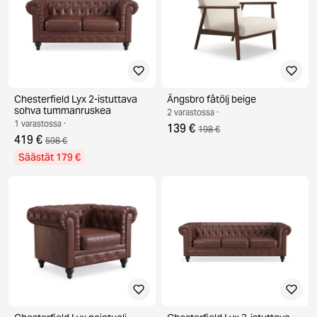
Chesterfield Lyx 2-istuttava
Ängsbro fåtölj beige
sohva tummanruskea
2 varastossa ·
1 varastossa ·
139 €
198 €
419 €
598 €
Säästät 179 €