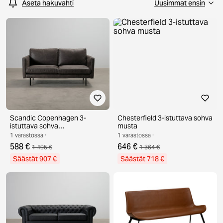
Aseta hakuvahti
Scandic Copenhagen 3-
Chesterfield 3-istuttava sohva
istuttava sohva
musta
tummanharmaa
1 varastossa ·
1 varastossa ·
588 €
646 €
1 495 €
1 364 €
Säästät 907 €
Säästät 718 €