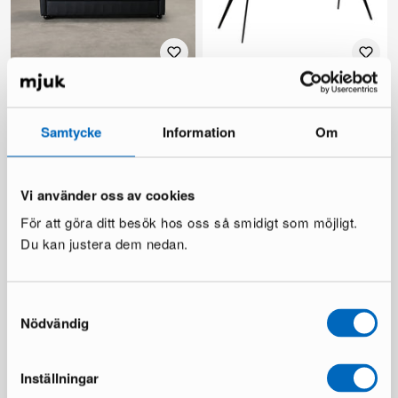
Chesterfield 3-istuttava sohva
Dan-Form Hype 2-istuttava
musta
sohva ruskea
1 varastossa ·
1 varastossa ·
Samtycke
Information
Om
822 €
763 €
1 364 €
1 060 €
Säästät 542 €
Säästät 297 €
Vi använder oss av cookies
För att göra ditt besök hos oss så smidigt som möjligt.
Kaikki tuotteet ladattu
Du kan justera dem nedan.
Samtyckesval
Nödvändig
Harva materiaali yltää siihen, mihin nahka pystyy. Se
yhdistää ajattoman tyylin ja poikkeuksellisen
Inställningar
kestävyyden, ja vain paranee vanhetessaan – pehmenee,