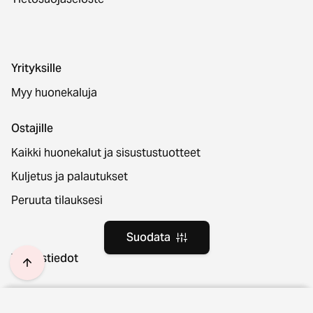
Yrityksille
Myy huonekaluja
Ostajille
Kaikki huonekalut ja sisustustuotteet
Kuljetus ja palautukset
Peruuta tilauksesi
Suodata
Yhteystiedot
Sijainti ja kieli
Suodata
Tyhjennä