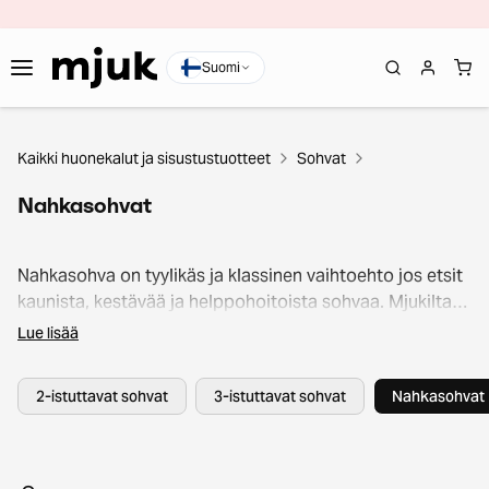
Suomi
Kaikki huonekalut ja sisustustuotteet
Sohvat
Nahkasohvat
Nahkasohva on tyylikäs ja klassinen vaihtoehto jos etsit
kaunista, kestävää ja helppohoitoista sohvaa. Mjukilta
löydät nahkasohvia joka tilaan ja tarpeeseen, aina
Lue lisää
klassisen ruskeista tai konjakinvärisistä nahkasohvista
moderneihin valkoisiin nahkasohviin. Materiaalinsa
2-istuttavat sohvat
3-istuttavat sohvat
Nahkasohvat
ansiosta nahkasohva säilyy kauniina useita vuosia ja
nahkamateriaali jopa kaunistuu ajan myötä! Osta
unelmiesi nahkasohva edullisesti second hand -löytönä
jo tänään!