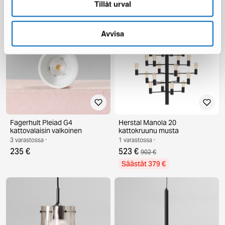
Tillåt urval
Säästät 124 €
Avvisa
Fagerhult Pleiad G4
Herstal Manola 20
kattovalaisin valkoinen
kattokruunu musta
3 varastossa ·
1 varastossa ·
235 €
523 €
902 €
Säästät 379 €