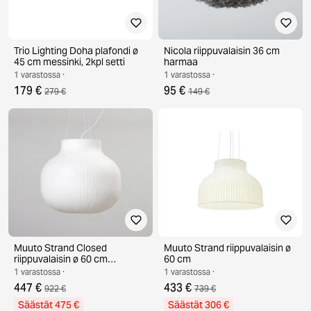
Trio Lighting Doha plafondi ø
Nicola riippuvalaisin 36 cm
45 cm messinki, 2kpl setti
harmaa
1 varastossa ·
1 varastossa ·
179 €
95 €
279 €
149 €
Muuto Strand Closed
Muuto Strand riippuvalaisin ø
riippuvalaisin ø 60 cm
60 cm
valkoinen
1 varastossa ·
1 varastossa ·
447 €
433 €
922 €
739 €
Säästät 475 €
Säästät 306 €