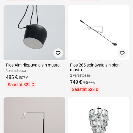
Flos Aim riippuvalaisin musta
Flos 265 seinävalaisin pieni
musta
1 varastossa ·
2 varastossa ·
485 €
807 €
749 €
1 277 €
Säästät 322 €
Säästät 528 €