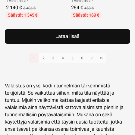
1 varastossa ·
1 varastossa ·
2 140 €
294 €
3 485 €
463 €
Säästät 1 345 €
Säästät 169 €
Lataa lisää
1
2
3
4
5
6
7
Valaistus on yksi kodin tunnelman tärkeimmistä
tekijöistä. Se vaikuttaa siihen, miltä tila näyttää ja
tuntuu. Mjukin valikoima kattaa laajasti erilaisia
valaisimia aina näyttävistä kattovalaisimista pieniin ja
tunnelmallisiin pöytävalaisimiin. Mukana on sekä
käytettyjä valaisimia että täysin uusia tuotteita, jotka
ansaitsevat paikkansa osana toimivaa ja kaunista