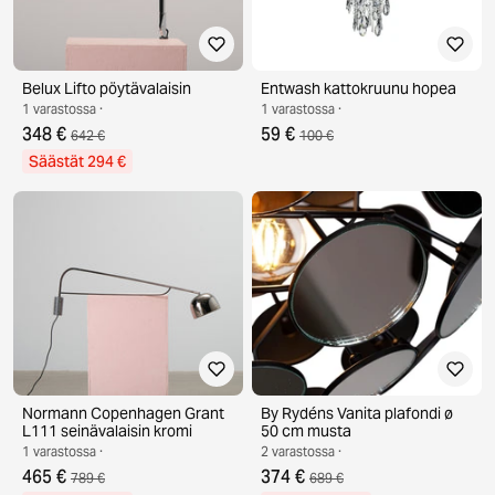
Belux Lifto pöytävalaisin
Entwash kattokruunu hopea
1 varastossa ·
1 varastossa ·
348 €
59 €
642 €
100 €
Säästät 294 €
Normann Copenhagen Grant
By Rydéns Vanita plafondi ø
L111 seinävalaisin kromi
50 cm musta
1 varastossa ·
2 varastossa ·
465 €
374 €
789 €
689 €