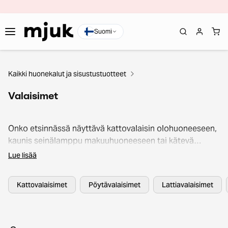
Suomi
Kaikki huonekalut ja sisustustuotteet
Valaisimet
Onko etsinnässä näyttävä kattovalaisin olohuoneeseen,
kaunis seinälamppu makuuhuoneeseen tai kätevä
pöytävalaisin työhuoneeseen? Mjukilta löydät valaisimia
Lue lisää
joka tilaan, tyyliin ja tarpeeseen. Selaa laajaa
valikoimaamme second hand -valaisimia aina
Kattovalaisimet
Pöytävalaisimet
Lattiavalaisimet
designvalaisimista arjen suosikkeihin ja osta kotiin oma
suosikkisi jo tänään!