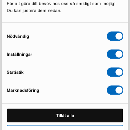
För att göra ditt besök hos oss så smidigt som möjligt.
Du kan justera dem nedan.
Trio Lighting Paros
By Rydéns pöytävalaisin
Samtyckesval
riippuvalaisin musta
musta
Nödvändig
1 varastossa ·
1 varastossa ·
129 €
49 €
219 €
Inställningar
Statistik
Marknadsföring
PR Home Ashby Single
Dolores kattotuuletin valolla
Tillåt alla
riippuvalaisin
1 varastossa ·
1 varastossa ·
115 €
188 €
185 €
309 €