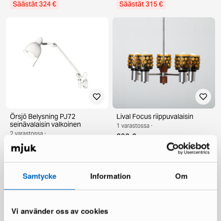
Säästät 324 €
Säästät 315 €
Örsjö Belysning PJ72
Lival Focus riippuvalaisin
seinävalaisin valkoinen
1 varastossa ·
2 varastossa ·
299 €
374 €
602 €
Säästät 228 €
Samtycke
Information
Om
Vi använder oss av cookies