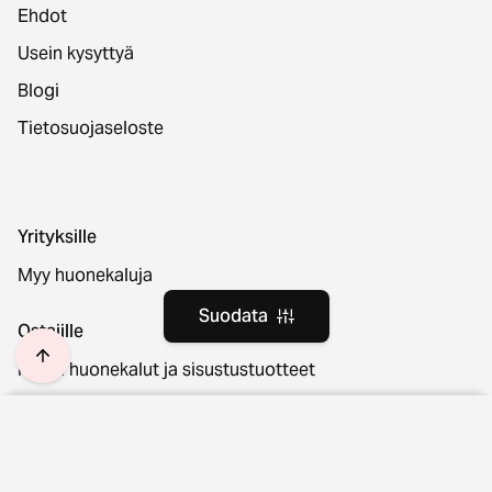
Ehdot
Usein kysyttyä
Blogi
Tietosuojaseloste
Yrityksille
Myy huonekaluja
Suodata
Ostajille
Kaikki huonekalut ja sisustustuotteet
Kuljetus ja palautukset
Sijainti ja kieli
Suodata
Tyhjennä
Peruuta tilauksesi
Kunto