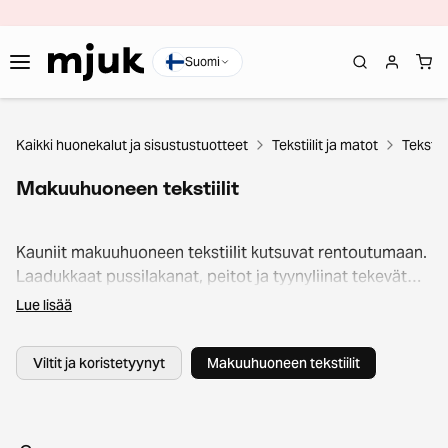
Suomi
Kaikki huonekalut ja sisustustuotteet
Tekstiilit ja matot
Tekstiili
Makuuhuoneen tekstiilit
Kauniit makuuhuoneen tekstiilit kutsuvat rentoutumaan.
Laadukkaat pussilakanat, peitot ja tyynyliinat tekevät
nukkumisesta miellyttävämpää ja viimeistelevät sängyn
Lue lisää
ilmeen. Päiväpeitot ja koristetyynyt tuovat huoneeseen
yhtenäisyyttä ja tyyliä. Mjukin valikoimasta löydät
Viltit ja koristetyynyt
Makuuhuoneen tekstiilit
tekstiilit, joilla luot makuuhuoneestasi rauhallisen
keitaan.