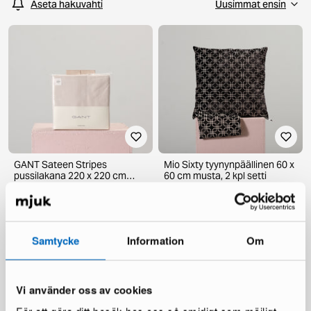
Aseta hakuvahti
GANT Sateen Stripes
Mio Sixty tyynynpäällinen 60 x
pussilakana 220 x 220 cm
60 cm musta, 2 kpl setti
beige
4 varastossa ·
593 varastossa ·
159 €
19 €
240 €
90 €
Samtycke
Information
Om
Vi använder oss av cookies