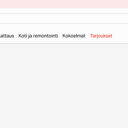
 kattaus
Koti ja remontointi
Kokoelmat
Tarjoukset
en
raat