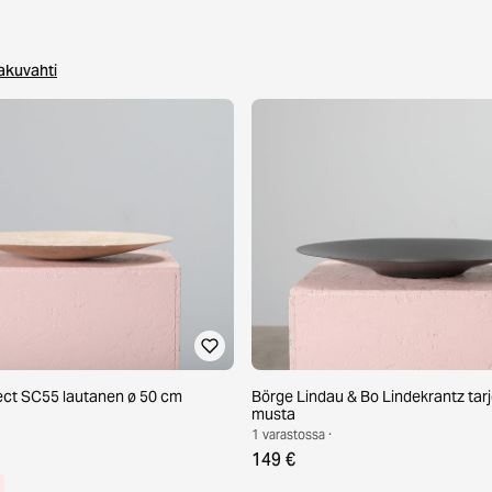
akuvahti
otin,
lect SC55 lautanen ø 50 cm
Börge Lindau & Bo Lindekrantz tar
musta
1 varastossa ·
149 €