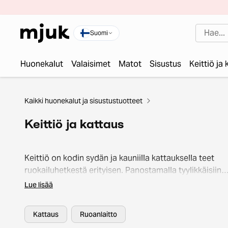
Suomi
Huonekalut
Valaisimet
Matot
Sisustus
Keittiö ja
Kaikki huonekalut ja sisustustuotteet
Keittiö ja kattaus
Keittiö on kodin sydän ja kauniilla kattauksella teet
ruokailuhetkestä erityisen. Panostamalla tyylikkäisiin
astioihin ja laadukkaisiin yksityiskohtiin, tuntuu jokain
Lue lisää
ateria juhlalta arjen keskellä. Koriste-esineet, kuten
maljakot, vaasit tai kauniit lautasliinat viimeistelevät
Kattaus
Ruoanlaitto
illalliskutsujen tunnelman. Tuoreilla kukilla toivotat vie