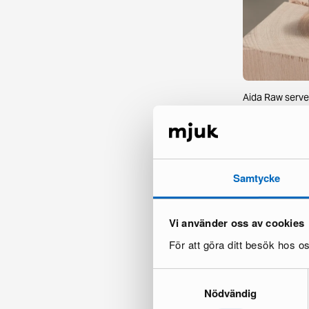
Aida Raw servett
14 varastossa ·
12 €
20 €
Samtycke
Vi använder oss av cookies
För att göra ditt besök hos 
Samtyckesval
Nödvändig