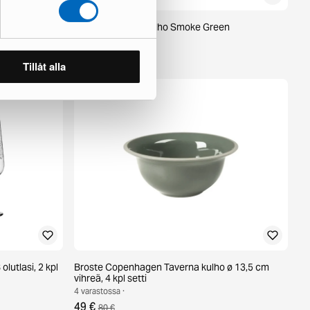
Raawii Omar 02 kulho Smoke Green
4 varastossa ·
76 €
125 €
Tillåt alla
olutlasi, 2 kpl
Broste Copenhagen Taverna kulho ø 13,5 cm
vihreä, 4 kpl setti
4 varastossa ·
49 €
80 €