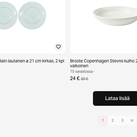
in lautanen ø 21 cm kirkas, 2 kpl
Broste Copenhagen Stevns kulho 
valkoinen
15 varastossa ·
24 €
39 €
Lataa lisää
1
2
3