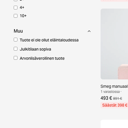
4+
10+
Muu
Tuote ei ole ollut eläintaloudessa
Julkitilaan sopiva
Arvonlisäverollinen tuote
Smeg manuaali
1 varastossa ·
493 €
891 €
Säästät 398 €