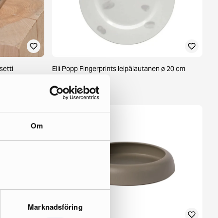
setti
Elli Popp Fingerprints leipälautanen ø 20 cm
3 varastossa ·
18 €
22 €
Om
Marknadsföring