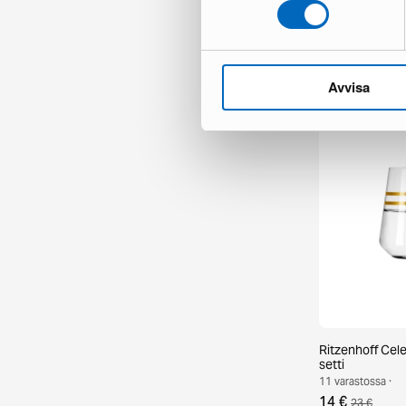
Lladró Naturof
1 varastossa ·
35 €
Avvisa
Ritzenhoff Cele
setti
11 varastossa ·
14 €
23 €