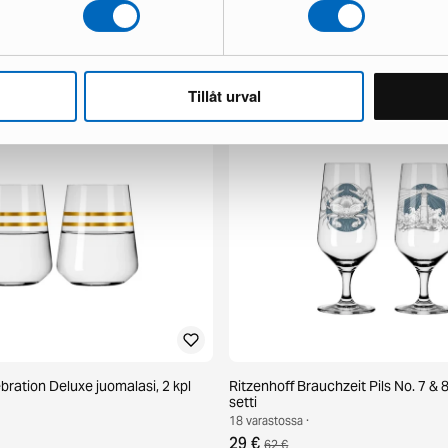
antastic munakuppi
Dualit Barista Kit, 3 osaa
2 varastossa ·
109 €
167 €
Tillåt urval
bration Deluxe juomalasi, 2 kpl
Ritzenhoff Brauchzeit Pils No. 7 & 8 
setti
18 varastossa ·
29 €
62 €