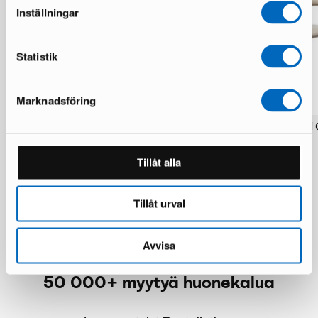
Inställningar
Statistik
Marknadsföring
Dan-Form Rover nojatuoli musta
Dan-Form Rover nojatuoli
1 varastossa · Upouusi kunto
5 varastossa · Upouusi kunto
475 €
475 €
640 €
637 €
Tillåt alla
Säästät 165 €
Säästät 162 €
Tillåt urval
Avvisa
50 000+ myytyä huonekalua