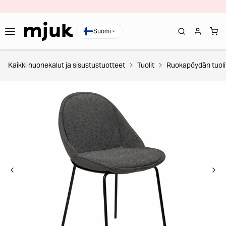
Suomi
Kaikki huonekalut ja sisustustuotteet
Tuolit
Ruokapöydän tuoli