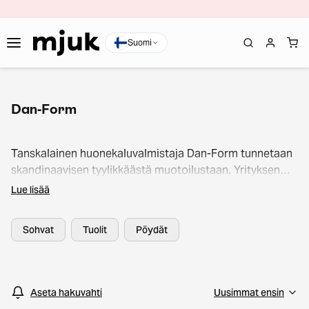
Suomi
Dan-Form
Tanskalainen huonekaluvalmistaja Dan-Form tunnetaan
skandinaavisen tyylikkäästä muotoilustaan. Yrityksen
huonekaluissa yhdistyvät käytännöllisyys ja estetiikka,
Lue lisää
jonka lisäksi Dan-Form seuraa aktiivisesti
sisustusmaailman kuumimpia trendejä. Piristä kotisi
Sohvat
Tuolit
Pöydät
sisustusta ostamalla Dan-Formin valmistamat tuotteet
Mjukin verkkokaupasta.
Aseta hakuvahti