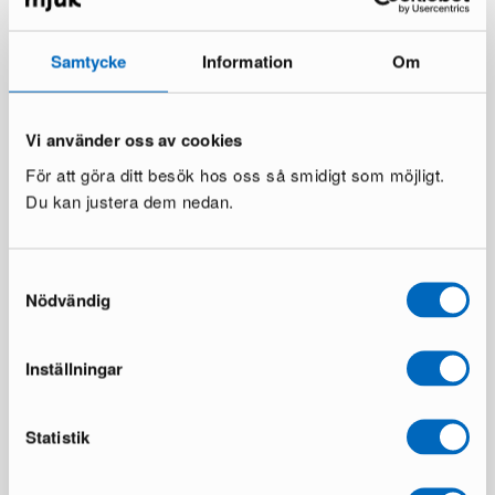
Samtycke
Information
Om
Vi använder oss av cookies
Dan-Form Boto tuoli valkoinen
Dan-Form Stiletto tuoli
För att göra ditt besök hos oss så smidigt som möjligt.
luonnonväri
25 varastossa ·
Du kan justera dem nedan.
64 varastossa ·
219 €
270 €
274 €
300 €
Samtyckesval
Nödvändig
Inställningar
Statistik
Dan-Form Stiletto tuoli musta
Dan-Form Yolo ruokapöytä