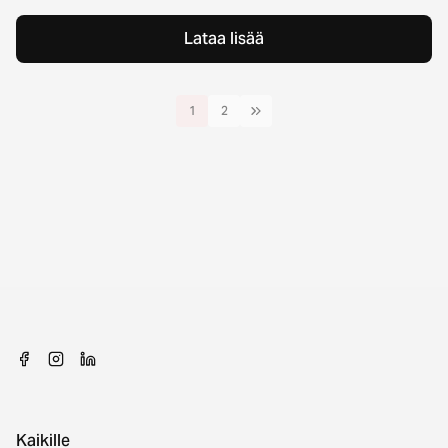
Lataa lisää
1
2
Kaikille