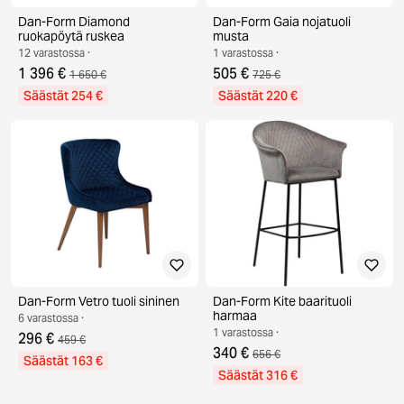
Dan-Form Diamond
Dan-Form Gaia nojatuoli
ruokapöytä ruskea
musta
12 varastossa ·
1 varastossa ·
1 396 €
505 €
1 650 €
725 €
Säästät 254 €
Säästät 220 €
Dan-Form Vetro tuoli sininen
Dan-Form Kite baarituoli
harmaa
6 varastossa ·
1 varastossa ·
296 €
459 €
340 €
656 €
Säästät 163 €
Säästät 316 €