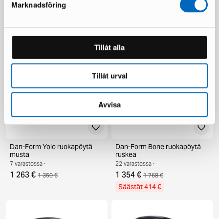
tammi / musta
Marknadsföring
22 varastossa ·
18 varastossa ·
264 €
300 €
1 263 €
1 440 €
Säästät 177 €
Tillåt alla
Tillåt urval
Avvisa
Dan-Form Yolo ruokapöytä
Dan-Form Bone ruokapöytä
musta
ruskea
7 varastossa ·
22 varastossa ·
1 263 €
1 354 €
1 350 €
1 768 €
Säästät 414 €