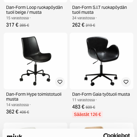
Dan-Form Loop ruokapöydän
Dan-Form S.I.T ruokapöydän
tuoli beige / musta
tuoli musta
15 varastossa ·
34 varastossa ·
317 €
262 €
385 €
319 €
Dan-Form Hype toimistotuoli
Dan-Form Gaia työtuoli musta
musta
11 varastossa ·
14 varastossa ·
483 €
609 €
362 €
406 €
Säästät 126 €