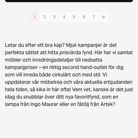
1
2
3
4
5
6
7
Letar du efter ett bra kap? Mjuk kampanjer är det
perfekta sättet att hitta prisvärda fynd. Här har vi samlat
möbler och inredningsdetaljer till nedsatta
kampanjpriser – en riktig second hand-outlet för dig
som vill inreda både cirkulärt och med stil. Vi
uppdaterar vår möbelrea och våra aktuella erbjudanden
hela tiden, så kika in här ofta! Vem vet, kanske är det just
idag du snubblar över ditt nya favoritfynd, som en
lampa från Ingo Maurer eller en fåtölj från Artek?