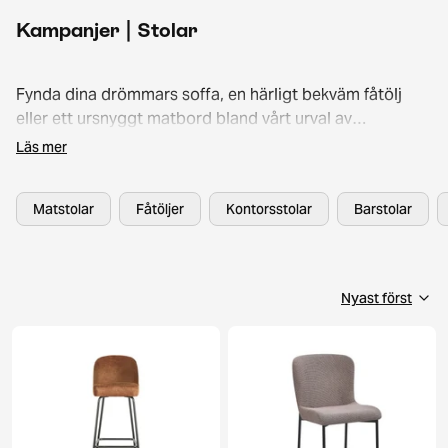
Kampanjer | Stolar
Fynda dina drömmars soffa, en härligt bekväm fåtölj
eller ett ursnyggt matbord bland vårt urval av
rabatterade second hand-möbler. Scrolla bland härliga
Läs mer
erbjudanden och köp hem din favoritmöbel ännu
förmånligare tack vare våra kampanjpriser!
Matstolar
Fåtöljer
Kontorsstolar
Barstolar