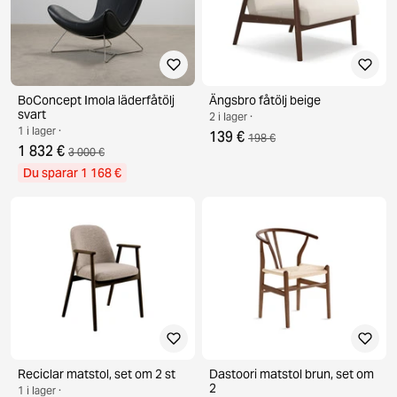
BoConcept Imola läderfåtölj
Ängsbro fåtölj beige
svart
2 i lager ·
1 i lager ·
139 €
198 €
1 832 €
3 000 €
Du sparar 1 168 €
Reciclar matstol, set om 2 st
Dastoori matstol brun, set om
2
1 i lager ·