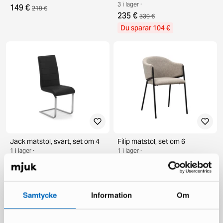
3 i lager ·
149 €
219 €
235 €
339 €
Du sparar 104 €
Jack matstol, svart, set om 4
Filip matstol, set om 6
1 i lager ·
1 i lager ·
189 €
215 €
319 €
360 €
Du sparar 130 €
Du sparar 145 €
Samtycke
Information
Om