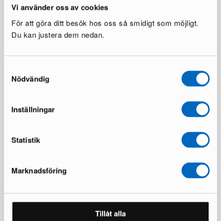
Vi använder oss av cookies
För att göra ditt besök hos oss så smidigt som möjligt.
Du kan justera dem nedan.
Dastoori matstol brun, set om
Tuva matstol brun, set om 2
Samtyckesval
2
1 i lager ·
Nödvändig
1 i lager ·
165 €
240 €
235 €
339 €
Du sparar 104 €
Inställningar
Statistik
Marknadsföring
Tillåt alla
Bonavista stol vit
Molly matstol valnöt, set om 3