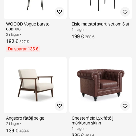
WOOOD Vogue barstol
Elsie matstol svart, set om 6 st
cognac
1 i lager ·
2 i lager ·
199 €
288 €
192 €
327 €
Du sparar 135 €
Ängsbro fåtölj beige
Chesterfield Lyx fåtölj
mörkbrun skinn
2 i lager ·
1 i lager ·
139 €
198 €
335 €
481 €