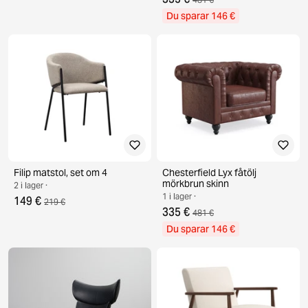
Du sparar 146 €
Filip matstol, set om 4
Chesterfield Lyx fåtölj
mörkbrun skinn
2 i lager ·
1 i lager ·
149 €
219 €
335 €
481 €
Du sparar 146 €