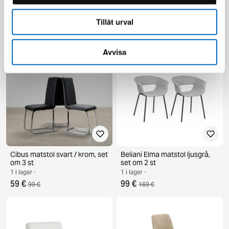
st
2 i lager ·
1 i lager ·
135 €
192 €
Tillåt urval
225 €
346 €
Du sparar 121 €
Avvisa
Cibus matstol svart / krom, set
Beliani Elma matstol ljusgrå,
om 3 st
set om 2 st
1 i lager ·
1 i lager ·
59 €
99 €
99 €
169 €