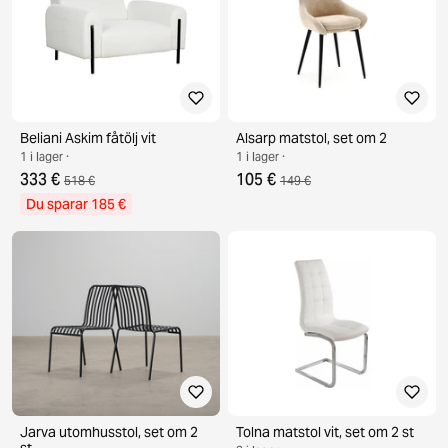
Beliani Askim fåtölj vit
Alsarp matstol, set om 2
1 i lager ·
1 i lager ·
333 €
105 €
518 €
149 €
Du sparar 185 €
Jarva utomhusstol, set om 2
Tolna matstol vit, set om 2 st
st