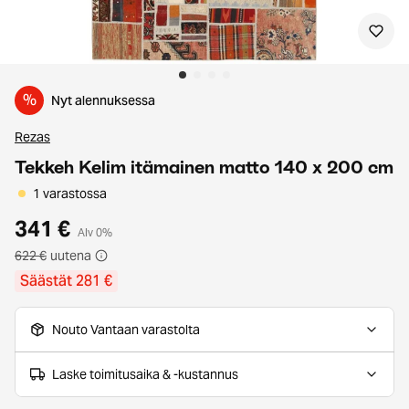
%
Nyt alennuksessa
Rezas
Tekkeh Kelim itämainen matto 140 x 200 cm
1 varastossa
341 €
Alv 0%
622 €
uutena
Säästät 281 €
Nouto Vantaan varastolta
Laske toimitusaika & -kustannus