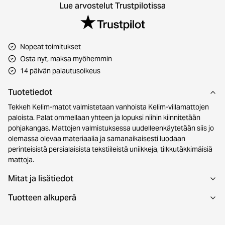
Lue arvostelut Trustpilotissa
Nopeat toimitukset
Osta nyt, maksa myöhemmin
14 päivän palautusoikeus
Tuotetiedot
Tekkeh Kelim-matot valmistetaan vanhoista Kelim-villamattojen
paloista. Palat ommellaan yhteen ja lopuksi niihin kiinnitetään
pohjakangas. Mattojen valmistuksessa uudelleenkäytetään siis jo
olemassa olevaa materiaalia ja samanaikaisesti luodaan
perinteisistä persialaisista tekstiileistä uniikkeja, tilkkutäkkimäisiä
mattoja.
Mitat ja lisätiedot
Tuotteen alkuperä