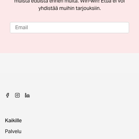
muista eduista ennen muita. Win-win! Etua ei voi
yhdistää muihin tarjouksiin.
Kaikille
Palvelu