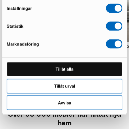
Inställningar
Statistik
Marknadsföring
Pohjanmaan Chic 2-sitssoffa grå
Pohjanmaan Oslo 3-sits so
1 i lager · Utmärkt skick
1 i lager · Utmärkt skick
6 813 kr
9 350 kr
12 428 kr
Du sparar 5 615 kr
Tillåt alla
Tillåt urval
Avvisa
Över 50 000 möbler har hittat nya
hem