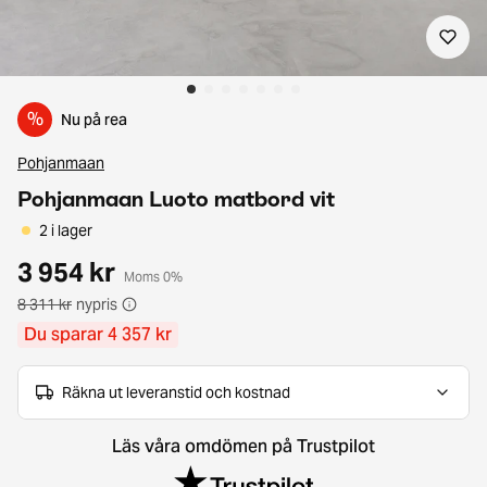
%
Nu på rea
Pohjanmaan
Pohjanmaan Luoto matbord vit
2 i lager
3 954 kr
Moms 0%
8 311 kr
nypris
Du sparar 4 357 kr
Räkna ut leveranstid och kostnad
Läs våra omdömen på Trustpilot