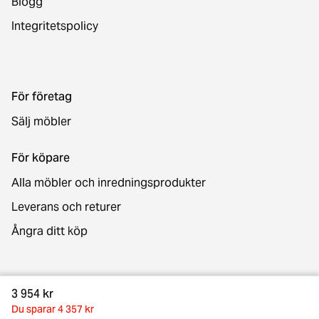
Blogg
Integritetspolicy
För företag
Sälj möbler
För köpare
Alla möbler och inredningsprodukter
Leverans och returer
Ångra ditt köp
Kontakt
3 954 kr
Du sparar 4 357 kr