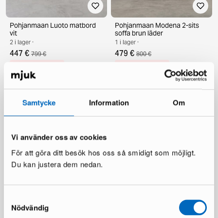
Pohjanmaan Luoto matbord
Pohjanmaan Modena 2-sits
vit
soffa brun läder
2 i lager ·
1 i lager ·
447 €
479 €
799 €
800 €
Du sparar 352 €
Du sparar 321 €
Samtycke
Information
Om
Vi använder oss av cookies
För att göra ditt besök hos oss så smidigt som möjligt.
Du kan justera dem nedan.
Pohjanmaan 2,5-sits soffa
Pohjanmaan Nordic 3-sits
med fotpall
soffa med fotpall beige
1 i lager ·
1 i lager ·
Samtyckesval
1 100 €
1 499 €
2 500 €
3 400 €
Nödvändig
Du sparar 1 400 €
Du sparar 1 901 €