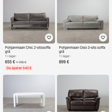
Pohjanmaan Chic 2-sitssoffa
Pohjanmaan Oslo 3-sits soffa
grå
grå
1 i lager ·
1 i lager ·
655 €
899 €
1 195 €
Du sparar 540 €