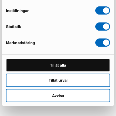
Inställningar
Statistik
Marknadsföring
Pohjanmaan Chic 4-sits
Pohjanmaan Luoto soffbord
hörnsoffa grå
vit
Tillåt alla
1 i lager ·
16 i lager ·
1 149 €
284 €
2 600 €
499 €
Du sparar 1 451 €
Du sparar 215 €
Tillåt urval
Avvisa
Alla produkter laddade