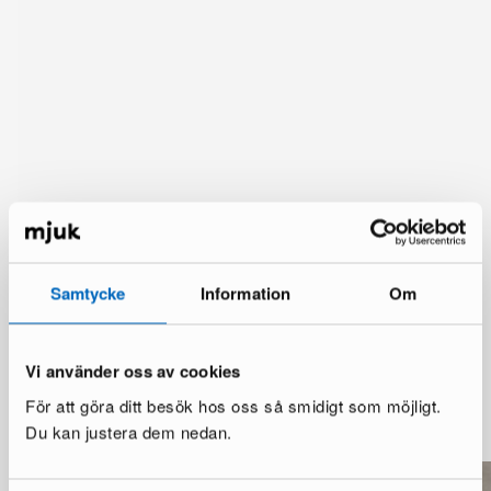
Samtycke
Information
Om
Vi använder oss av cookies
Du kanske också gillar
För att göra ditt besök hos oss så smidigt som möjligt.
Visa mer
Du kan justera dem nedan.