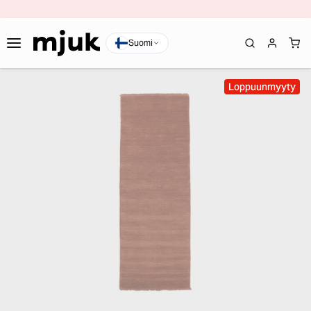
Suomi
Loppuunmyyty