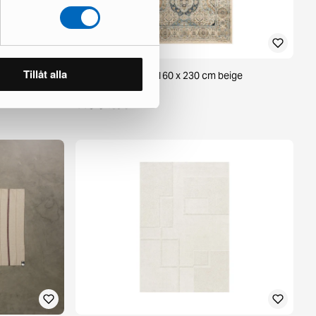
Tillåt alla
e 50 x 50 cm
Homefesto matta 160 x 230 cm beige
1 i lager ·
115 €
183 €