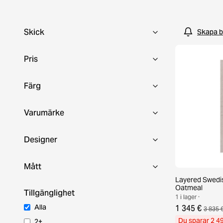
till fyndpris redan idag!
Skick
Skapa b
Pris
Färg
Varumärke
Designer
Mått
Layered Swedis
Oatmeal
Tillgänglighet
1 i lager ·
Alla
1 345 €
3 835 
Du sparar 2 4
2+