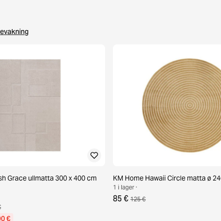
evakning
h Grace ullmatta 300 x 400 cm
KM Home Hawaii Circle matta ø 24
1 i lager ·
85 €
125 €
€
90 €