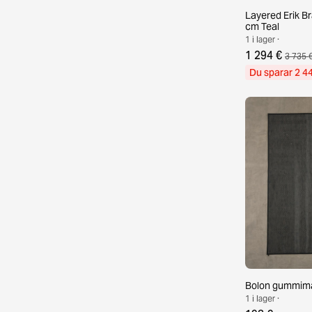
Layered Erik B
cm Teal
1 i lager ·
1 294 €
3 735 
Du sparar 2 4
Bolon gummimat
1 i lager ·