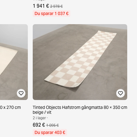
1 941 €
2 978 €
Du sparar 1 037 €
80 x 270 cm
Tinted Objects Hafstrom gångmatta 80 × 350 cm
beige / vit
2 i lager ·
692 €
1 095 €
Du sparar 403 €