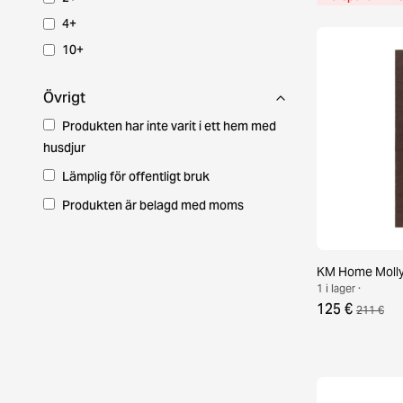
4+
10+
Övrigt
Produkten har inte varit i ett hem med
husdjur
Lämplig för offentligt bruk
Produkten är belagd med moms
KM Home Molly 
1 i lager ·
125 €
211 €