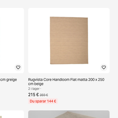
 cm greige
Rugvista Core Handloom Flat matta 200 x 250
cm beige
2 i lager ·
215 €
359 €
Du sparar 144 €