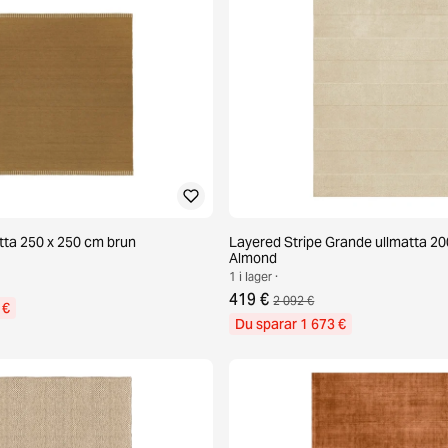
atta 250 x 250 cm brun
Layered Stripe Grande ullmatta 2
Almond
1 i lager ·
419 €
2 092 €
 €
Du sparar 1 673 €