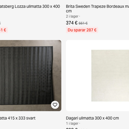
ratsberg Lozza ullmatta 300 x 400
Brita Sweden Trapeze Bordeaux ma
cm
2 i lager ·
374 €
€
661 €
41 €
Du sparar 287 €
ta 415 x 333 svart
Dagari ullmatta 300 x 400 cm
1 i lager ·