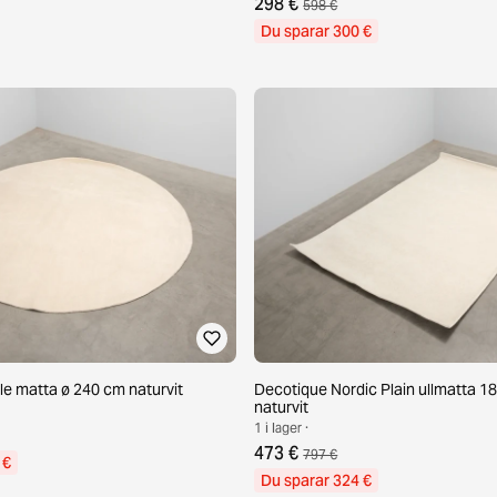
298 €
598 €
Du sparar 300 €
lle matta ø 240 cm naturvit
Decotique Nordic Plain ullmatta 1
naturvit
1 i lager ·
473 €
797 €
 €
Du sparar 324 €