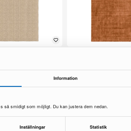
Plain matta 180 x 270 cm natural
Sofacompany Velvet Ocean matta
koppar
1 i lager ·
130 €
 €
Information
oss så smidigt som möjligt. Du kan justera dem nedan.
Inställningar
Statistik