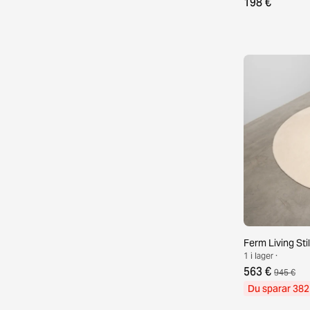
198 €
Ferm Living Sti
1 i lager ·
563 €
945 €
Du sparar 382