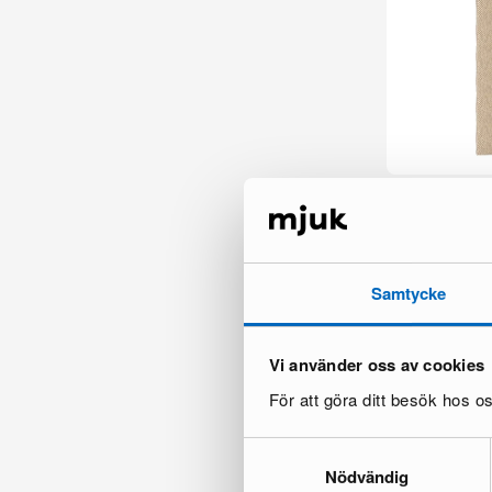
Layered Sisal 
2 i lager ·
945 €
1 495 €
Du sparar 550
Samtycke
Vi använder oss av cookies
För att göra ditt besök hos 
Samtyckesval
Nödvändig