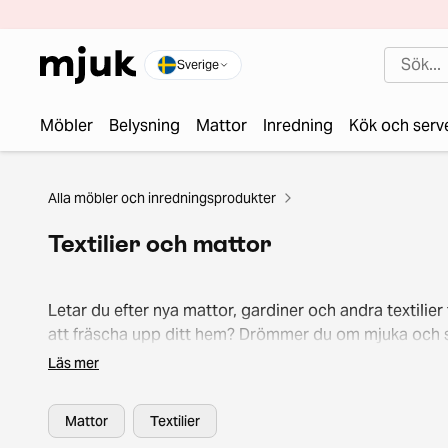
Sverige
Möbler
Belysning
Mattor
Inredning
Kök och serv
Alla möbler och inredningsprodukter
Textilier och mattor
Letar du efter nya mattor, gardiner och andra textilier 
att fräscha upp ditt hem? Drömmer du om mjuka och s
lösningar som skapar en trivsam atmosfär i olika rum
Läs mer
Mjuk hittar du ett brett utbud av cirkulära
heminredningstextilier för olika utrymmen och stilar. 
Mattor
Textilier
hållbar upgrade där hemma och klicka hem dina favori