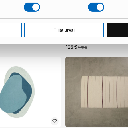
Tillåt urval
mi & Co. Black Swan
Klaus Haapaniemi & Co. Black Lak
60 x 60 cm svart
sammetskuddfodral
1 i lager ·
125 €
179 €