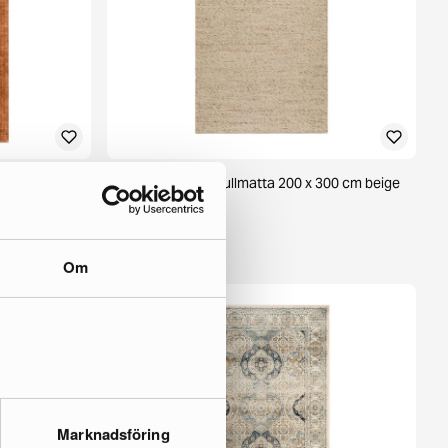
 200 x 300 cm
KM Home Skagen ullmatta 200 x 300 cm beige
1 i lager ·
205 €
292 €
Om
Marknadsföring