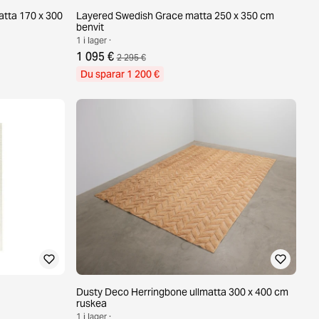
tta 170 x 300
Layered Swedish Grace matta 250 x 350 cm
benvit
1 i lager ·
1 095 €
2 295 €
Du sparar 1 200 €
Dusty Deco Herringbone ullmatta 300 x 400 cm
ruskea
1 i lager ·