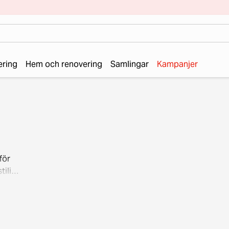
ering
Hem och renovering
Samlingar
Kampanjer
för
tiliga
? Hos
Gör en
ter