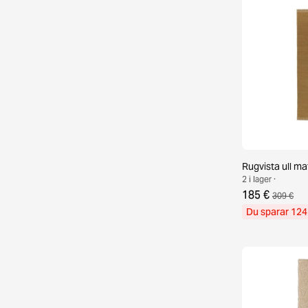
Rugvista ull m
2 i lager ·
185 €
309 €
Du sparar 124