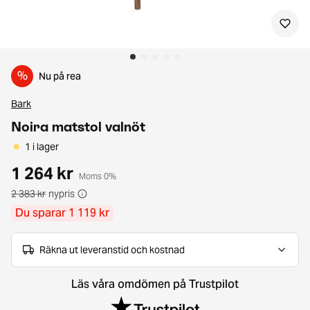
%
Nu på rea
Bark
Noira matstol valnöt
1 i lager
1 264 kr
Moms 0%
2 383 kr
nypris
Du sparar 1 119 kr
Räkna ut leveranstid och kostnad
Läs våra omdömen på Trustpilot