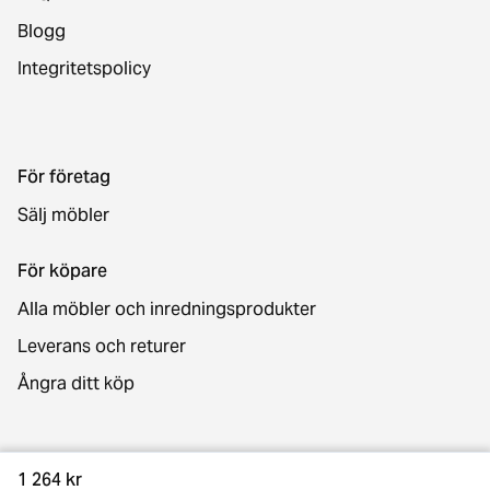
Blogg
Integritetspolicy
För företag
Sälj möbler
För köpare
Alla möbler och inredningsprodukter
Leverans och returer
Ångra ditt köp
Kontakt
1 264 kr