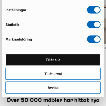
Inställningar
Statistik
Marknadsföring
Kopparbo sofabord ø 90 cm ek
Peyra matbord 200 cm val
1 i lager · Bra skick
1 i lager · Okej skick
1 716 kr
2 340 kr
3 120 kr
9 000 kr
Tillåt alla
Du sparar 1 404 kr
Du sparar 6 660 kr
Tillåt urval
Avvisa
Över 50 000 möbler har hittat nya