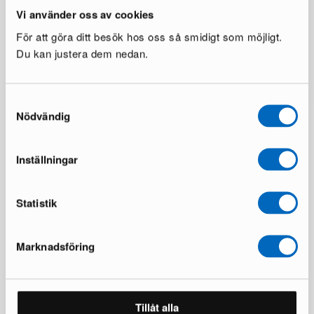
Vi använder oss av cookies
För att göra ditt besök hos oss så smidigt som möjligt.
Du kan justera dem nedan.
Samtyckesval
Nödvändig
Inställningar
Statistik
Över 50 000 möbler har hittat nya
Marknadsföring
hem
Läs våra omdömen på Trustpilot
Tillåt alla