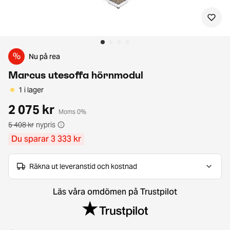
%
Nu på rea
Marcus utesoffa hörnmodul
1 i lager
2 075 kr
Moms 0%
5 408 kr
nypris
Du sparar 3 333 kr
Räkna ut leveranstid och kostnad
Läs våra omdömen på Trustpilot