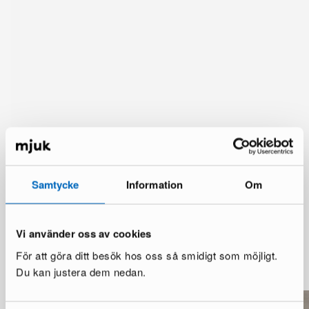
Samtycke
Information
Om
Vi använder oss av cookies
Du kanske också gillar
För att göra ditt besök hos oss så smidigt som möjligt.
Visa mer
Du kan justera dem nedan.