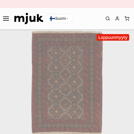
Suomi
Loppuunmyyty