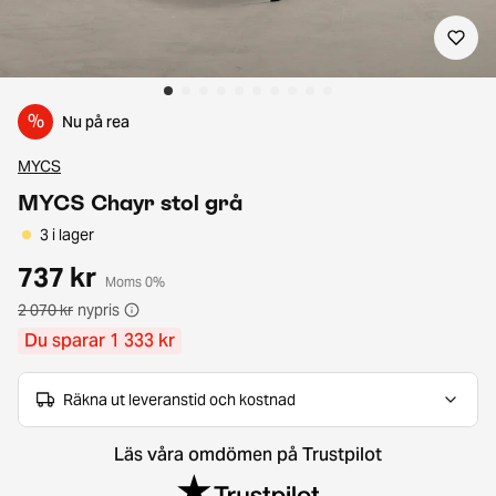
%
Nu på rea
MYCS
MYCS Chayr stol grå
3 i lager
737 kr
Moms 0%
2 070 kr
nypris
Du sparar 1 333 kr
Räkna ut leveranstid och kostnad
Läs våra omdömen på Trustpilot