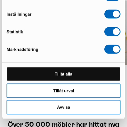
Inställningar
Statistik
Marknadsföring
MYCS Chayr barstol mörkblå
MYCS Chayr barstol gul
Tillåt alla
1 i lager · Utmärkt skick
1 i lager · Utmärkt skick
1 540 kr
1 540 kr
Tillåt urval
Avvisa
Över 50 000 möbler har hittat nya