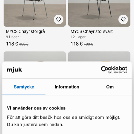
MYCS Chayr stol grå
MYCS Chayr stol svart
9 i lager ·
12 i lager ·
118 €
118 €
199 €
199 €
Samtycke
Information
Om
Vi använder oss av cookies
MYCS Chayr stol valnöt
MYCS Chayr stol ek
För att göra ditt besök hos oss så smidigt som möjligt.
3 i lager ·
6 i lager ·
123 €
129 €
Du kan justera dem nedan.
199 €
199 €